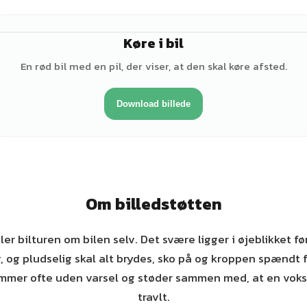
Køre i bil
En rød bil med en pil, der viser, at den skal køre afsted.
Download billede
Om billedstøtten
r bilturen om bilen selv. Det svære ligger i øjeblikket fø
g, og pludselig skal alt brydes, sko på og kroppen spændt fa
mer ofte uden varsel og støder sammen med, at en voks
travlt.