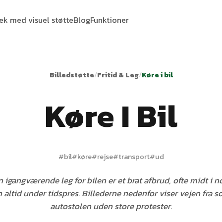
tek med visuel støtte
Blog
Funktioner
Billedstøtte
/
Fritid & Leg
/
Køre i bil
Køre I Bil
#
bil
#
køre
#
rejse
#
transport
#
ud
n igangværende leg for bilen er et brat afbrud, ofte midt i n
altid under tidspres. Billederne nedenfor viser vejen fra so
autostolen uden store protester.