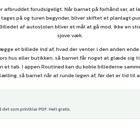
ør afbruddet forudsigeligt. Når barnet på forhånd ser, at 
 tages på og turen begynder, bliver skiftet et planlagt pun
illedet af autostolen bliver et mål at gå mod, ikke en stra
sjove væk.
 lægge et billede ind af, hvad der venter i den anden ende 
 hus eller butikken, så barnet får noget at glæde sig til
un et tab. I appen Routined kan du koble billederne samm
ælling, så barnet når at runde legen af, før det er tid til a
det som printklar PDF. Helt gratis.