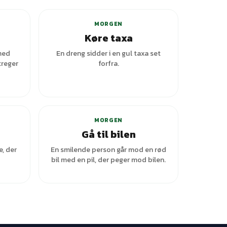
MORGEN
Køre taxa
 med
En dreng sidder i en gul taxa set
treger
forfra.
MORGEN
Gå til bilen
e, der
En smilende person går mod en rød
bil med en pil, der peger mod bilen.