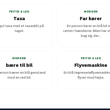
FRITID & LEG
MORGEN
Taxa
Far kører
gul taxa med et taxaskilt på
En person kører en blå bil
taget.
rattet i hænderne. Bilen har s
bag sig, der...
MORGEN
FRITID & LEG
bære til bil
Flyvemaskine
erson bærer en blå genstand
En blå tegneserieflyvemaskin
mod en rød bil.
flyver mod højre.