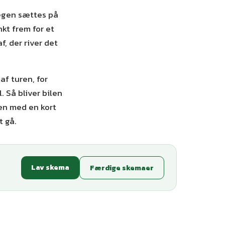
legen sættes på
kt frem for et
f, der river det
af turen, for
. Så bliver bilen
en med en kort
t gå.
Lav skema
Færdige skemaer