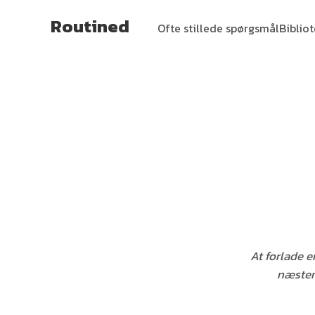
Routined
Ofte stillede spørgsmål
Biblio
At forlade e
næsten 