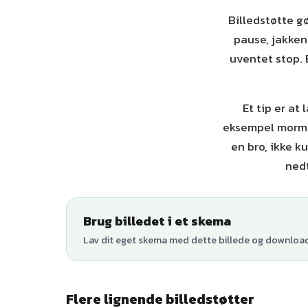
Billedstøtte g
pause, jakken
uventet stop. B
Et tip er at
eksempel mormors
en bro, ikke k
nedt
Brug billedet i et skema
Lav dit eget skema med dette billede og download 
Flere lignende billedstøtter
+
1
varianter