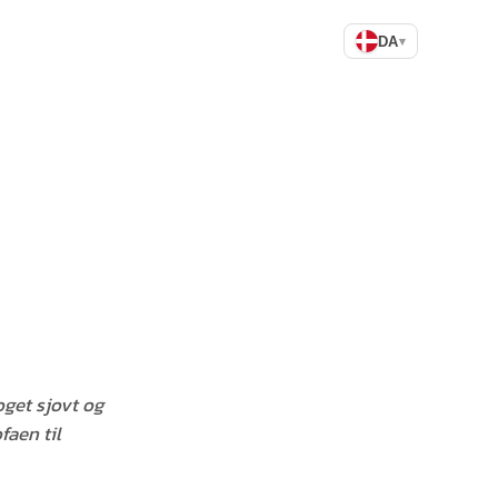
DA
▾
oget sjovt og
faen til