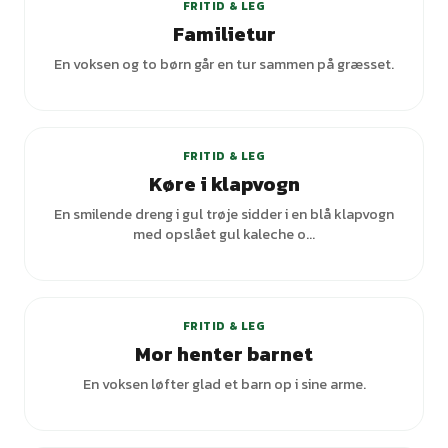
FRITID & LEG
Familietur
En voksen og to børn går en tur sammen på græsset.
+
3
varianter
FRITID & LEG
Køre i klapvogn
En smilende dreng i gul trøje sidder i en blå klapvogn
med opslået gul kaleche o...
FRITID & LEG
Mor henter barnet
En voksen løfter glad et barn op i sine arme.
+
1
varianter