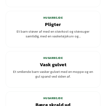
+
1
varianter
HUSARBEJDE
Pligter
Et barn støver af med en støvkost og støvsuger
samtidig, med en vasketøjskurv og...
HUSARBEJDE
Vask gulvet
Et smilende barn vasker gulvet med en moppe og en
gul spand ved siden af.
+
4
varianter
HUSARBEJDE
Bære skrald ud