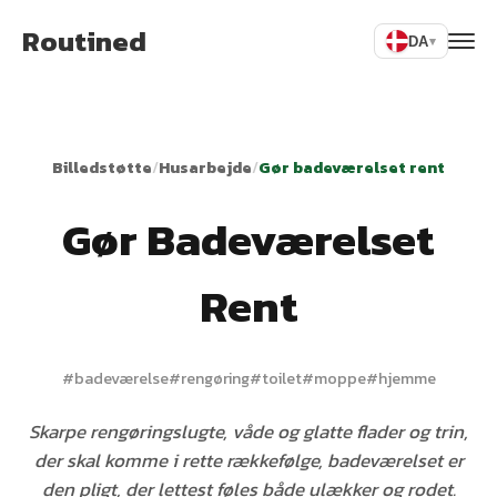
Routined
DA
▾
Billedstøtte
/
Husarbejde
/
Gør badeværelset rent
Gør Badeværelset
Rent
#
badeværelse
#
rengøring
#
toilet
#
moppe
#
hjemme
Skarpe rengøringslugte, våde og glatte flader og trin,
der skal komme i rette rækkefølge, badeværelset er
den pligt, der lettest føles både ulækker og rodet.