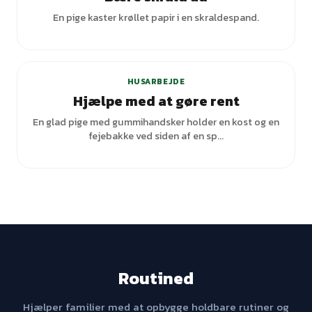
En pige kaster krøllet papir i en skraldespand.
HUSARBEJDE
Hjælpe med at gøre rent
En glad pige med gummihandsker holder en kost og en
fejebakke ved siden af en sp...
Routined
Hjælper familier med at opbygge holdbare rutiner og