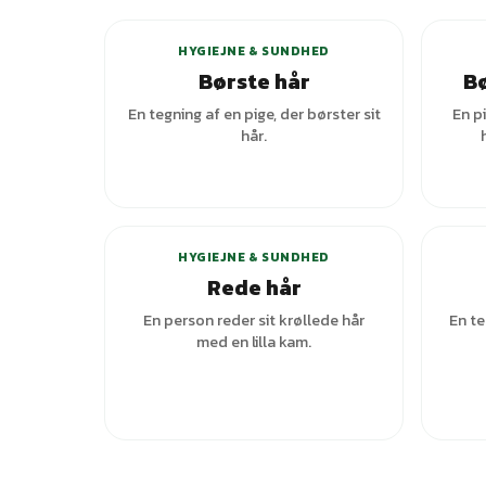
HYGIEJNE & SUNDHED
Børste hår
Bø
En tegning af en pige, der børster sit
En p
hår.
+
2
varianter
HYGIEJNE & SUNDHED
Rede hår
En person reder sit krøllede hår
En te
med en lilla kam.