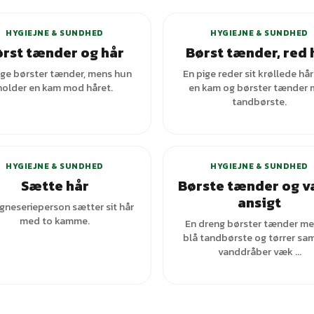
HYGIEJNE & SUNDHED
HYGIEJNE & SUNDHED
rst tænder og hår
Børst tænder, red 
ige børster tænder, mens hun
En pige reder sit krøllede hå
holder en kam mod håret.
en kam og børster tænder
tandbørste.
HYGIEJNE & SUNDHED
HYGIEJNE & SUNDHED
Sætte hår
Børste tænder og v
ansigt
gneserieperson sætter sit hår
med to kamme.
En dreng børster tænder me
blå tandbørste og tørrer sam
vanddråber væk ...