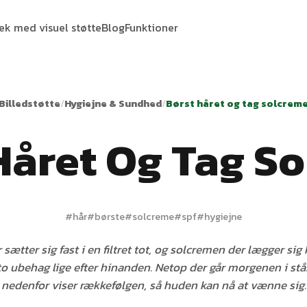
tek med visuel støtte
Blog
Funktioner
Billedstøtte
/
Hygiejne & Sundhed
/
Børst håret og tag solcrem
Håret Og Tag S
#
hår
#
børste
#
solcreme
#
spf
#
hygiejne
sætter sig fast i en filtret tot, og solcremen der lægger sig
to ubehag lige efter hinanden. Netop der går morgenen i stå
nedenfor viser rækkefølgen, så huden kan nå at vænne sig.