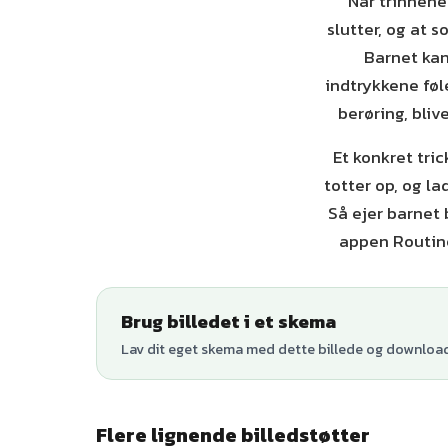
Når trinnene
slutter, og at
Barnet kan 
indtrykkene føl
berøring, bli
Et konkret tri
totter op, og l
Så ejer barnet
appen Routine
Brug billedet i et skema
Lav dit eget skema med dette billede og download 
Flere lignende billedstøtter
+
5
varianter