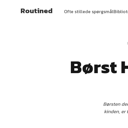
Routined
Ofte stillede spørgsmål
Biblio
Børst 
Børsten der 
kinden, er 