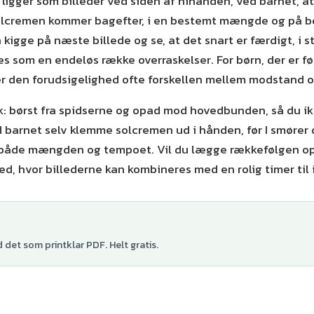
 ligger som billeder ved siden af hinanden, ved barnet, a
 solcremen kommer bagefter, i en bestemt mængde og på b
kigge på næste billede og se, at det snart er færdigt, i s
es som en endeløs række overraskelser. For børn, der er f
ver den forudsigelighed ofte forskellen mellem modstand 
ck: børst fra spidserne og opad mod hovedbunden, så du i
ad barnet selv klemme solcremen ud i hånden, før I smøre
 både mængden og tempoet. Vil du lægge rækkefølgen op d
d, hvor billederne kan kombineres med en rolig timer til
det som printklar PDF. Helt gratis.
+
2
varianter
+
3
var