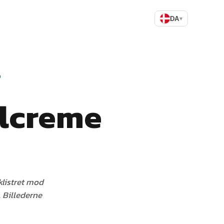
DA
▾
e
olcreme
 klistret mod
. Billederne