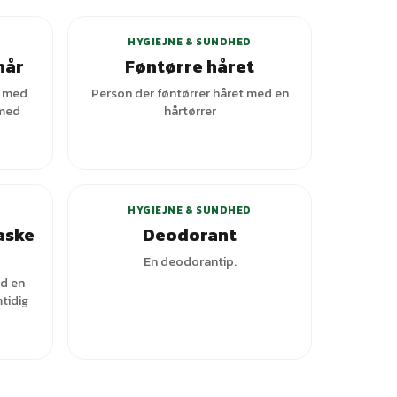
HYGIEJNE & SUNDHED
hår
Føntørre håret
r med
Person der føntørrer håret med en
 med
hårtørrer
+
1
varianter
HYGIEJNE & SUNDHED
aske
Deodorant
En deodorantip.
d en
tidig