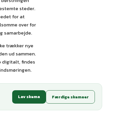
t børstningen
estemte steder.
tedet for at
ølsomme over for
og samarbejde.
kke trækker nye
r den ud sammen.
igitalt, findes
 indsmøringen.
Lav skema
Færdige skemaer
ianter