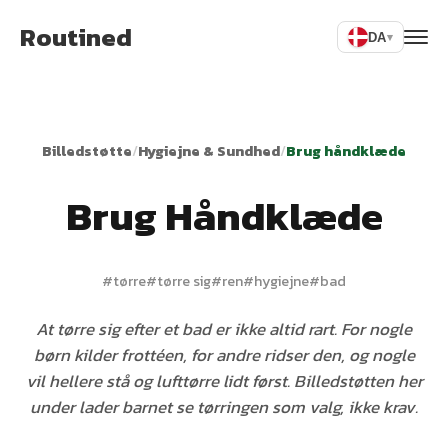
Routined
DA
▾
Billedstøtte
/
Hygiejne & Sundhed
/
Brug håndklæde
Brug Håndklæde
#
tørre
#
tørre sig
#
ren
#
hygiejne
#
bad
At tørre sig efter et bad er ikke altid rart. For nogle
børn kilder frottéen, for andre ridser den, og nogle
vil hellere stå og lufttørre lidt først. Billedstøtten her
under lader barnet se tørringen som valg, ikke krav.