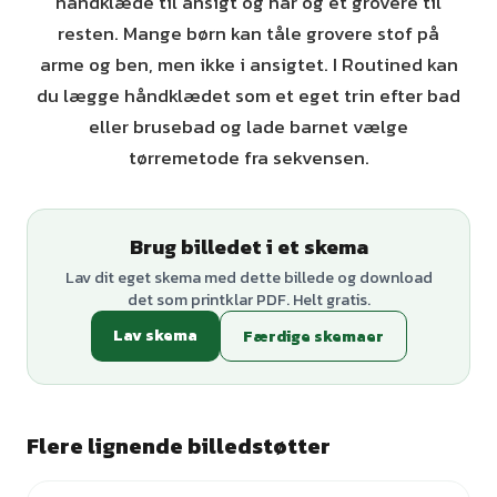
håndklæde til ansigt og hår og et grovere til
resten. Mange børn kan tåle grovere stof på
arme og ben, men ikke i ansigtet. I Routined kan
du lægge håndklædet som et eget trin efter bad
eller brusebad og lade barnet vælge
tørremetode fra sekvensen.
Brug billedet i et skema
Lav dit eget skema med dette billede og download
det som printklar PDF. Helt gratis.
Lav skema
Færdige skemaer
Flere lignende billedstøtter
+
3
varianter