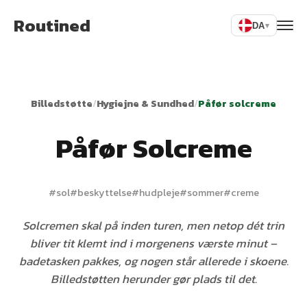
Routined
DA
▾
Billedstøtte
/
Hygiejne & Sundhed
/
Påfør solcreme
Påfør Solcreme
#
sol
#
beskyttelse
#
hudpleje
#
sommer
#
creme
Solcremen skal på inden turen, men netop dét trin
bliver tit klemt ind i morgenens værste minut –
badetasken pakkes, og nogen står allerede i skoene.
Billedstøtten herunder gør plads til det.