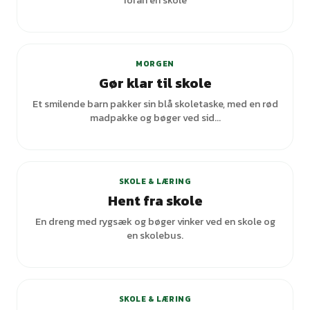
foran en skole
MORGEN
Gør klar til skole
Et smilende barn pakker sin blå skoletaske, med en rød
madpakke og bøger ved sid...
+
1
varianter
SKOLE & LÆRING
Hent fra skole
En dreng med rygsæk og bøger vinker ved en skole og
en skolebus.
SKOLE & LÆRING