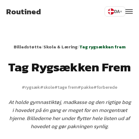
Routined
DA
▾
Billedstøtte
/
Skole & Læring
/
Tag rygsækken frem
Tag Rygsækken Frem
#
rygsæk
#
skole
#
tage frem
#
pakke
#
forberede
At holde gymnastiktøj, madkasse og den rigtige bog
i hovedet på én gang er meget for en morgentræt
hjerne. Billederne her under flytter hele listen ud af
hovedet og gør pakningen synlig.