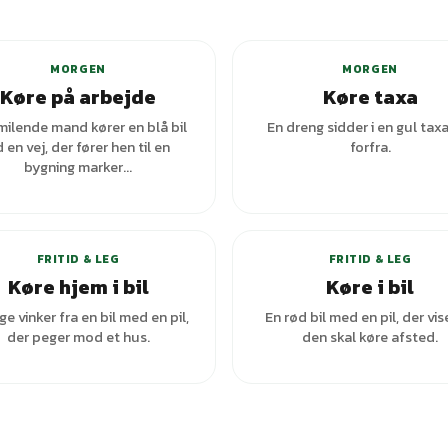
MORGEN
MORGEN
Køre på arbejde
Køre taxa
milende mand kører en blå bil
En dreng sidder i en gul tax
 en vej, der fører hen til en
forfra.
bygning marker...
+
1
varianter
FRITID & LEG
FRITID & LEG
Køre hjem i bil
Køre i bil
ge vinker fra en bil med en pil,
En rød bil med en pil, der vise
der peger mod et hus.
den skal køre afsted.