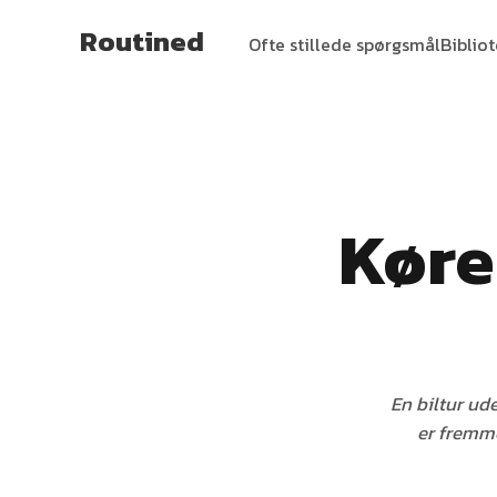
Routined
Ofte stillede spørgsmål
Biblio
Køre
En biltur ude
er fremme