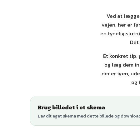
Ved at lægge b
vejen, her er fa
en tydelig slutn
Det 
Et konkret tip:
og læg dem ind
der er igen, ude
og 
Brug billedet i et skema
Lav dit eget skema med dette billede og download 