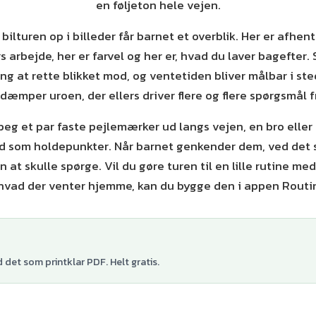
en føljeton hele vejen.
ilturen op i billeder får barnet et overblik. Her er afhen
rs arbejde, her er farvel og her er, hvad du laver bagefter
ing at rette blikket mod, og ventetiden bliver målbar i ste
dæmper uroen, der ellers driver flere og flere spørgsmål 
 peg et par faste pejlemærker ud langs vejen, en bro eller
 som holdepunkter. Når barnet genkender dem, ved det s
n at skulle spørge. Vil du gøre turen til en lille rutine me
hvad der venter hjemme, kan du bygge den i appen Routi
det som printklar PDF. Helt gratis.