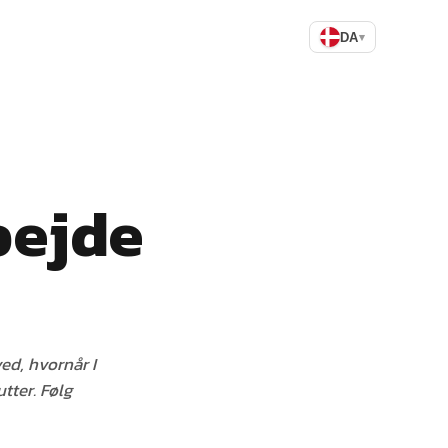
DA
▾
bejde
ved, hvornår I
tter. Følg