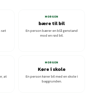
MORGEN
bære til bil
a set
En person bærer en blå genstand
mod en rød bil.
MORGEN
Køre i skole
r, at
En person kører bil med en skole i
baggrunden.