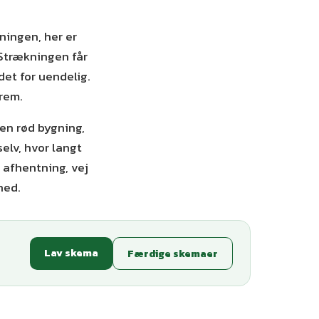
tningen, her er
. Strækningen får
det for uendelig.
frem.
 en rød bygning,
elv, hvor langt
d afhentning, vej
ned.
Lav skema
Færdige skemaer