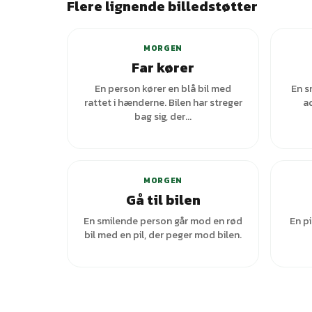
Flere lignende billedstøtter
MORGEN
Far kører
En person kører en blå bil med
En s
rattet i hænderne. Bilen har streger
ad
bag sig, der...
MORGEN
Gå til bilen
En smilende person går mod en rød
En pi
bil med en pil, der peger mod bilen.