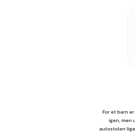
For et barn er
igen, men u
autostolen lig