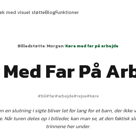
tek med visuel støtte
Blog
Funktioner
Billedstøtte
/
Morgen
/
Køre med far på arbejde
 Med Far På Ar
#
bil
#
far
#
arbejde
#
rejse
#
køre
n en slutning i sigte bliver let for lang for et barn, der ikke 
. Når turen deles op i billeder, kan man se, at den faktisk slu
trinnene her under.