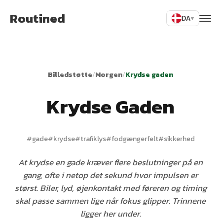
Routined
DA
▾
Billedstøtte
/
Morgen
/
Krydse gaden
Krydse Gaden
#
gade
#
krydse
#
trafiklys
#
fodgængerfelt
#
sikkerhed
At krydse en gade kræver flere beslutninger på en
gang, ofte i netop det sekund hvor impulsen er
størst. Biler, lyd, øjenkontakt med føreren og timing
skal passe sammen lige når fokus glipper. Trinnene
ligger her under.