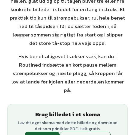
hælen, glat ud og op til taljen bliver tre eller fire
konkrete billeder i stedet for en lang instruks. Et
praktisk tip kun til strømpebukser: rul hele benet
ned til tåspidsen før du sætter foden i, så
lægger sømmen sig rigtigt fra start og I slipper
det store tå-stop halvvejs oppe.
Hvis benet alligevel trækker væk, kan du i
Routined indsætte en kort pause mellem
strømpebukser og næste plagg, så kroppen får
lov at lande før kjolen eller nederdelen kommer
på.
Brug billedet i et skema
Lav dit eget skema med dette billede og download
det som printklar PDF. Helt gratis.