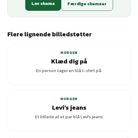
Lav skema
Færdige skemaer
Flere lignende billedstøtter
+
7
varianter
MORGEN
Klæd dig på
En person tager en blå t-shirt på.
MORGEN
Levi's jeans
Et billede af et par blå Levi's jeans.