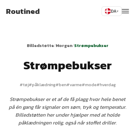
Routined
DA
▾
Billedstøtte
/
Morgen
/
Strømpebukser
Strømpebukser
#
tøj
#
påklædning
#
ben
#
varme
#
mode
#
hverdag
Strømpebukser er et af de få plagg hvor hele benet
på én gang får signaler om søm, tryk og temperatur.
Billedstøtten her under hjælper med at holde
påklædningen rolig, også når stoffet driller.