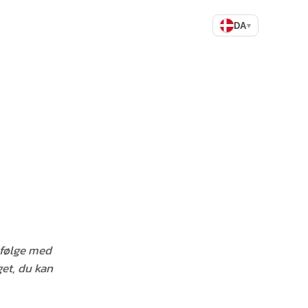
DA
▾
n følge med
get, du kan