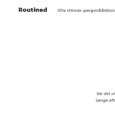
Routined
Ofte stillede spørgsmål
Biblio
Var det vi
længe efte