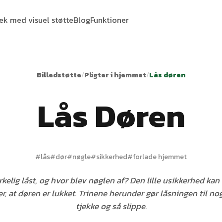
tek med visuel støtte
Blog
Funktioner
Billedstøtte
/
Pligter i hjemmet
/
Lås døren
Lås Døren
#
lås
#
dør
#
nøgle
#
sikkerhed
#
forlade hjemmet
rkelig låst, og hvor blev nøglen af? Den lille usikkerhed ka
r, at døren er lukket. Trinene herunder gør låsningen til no
tjekke og så slippe.