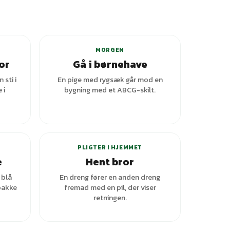
ianter
MORGEN
or
Gå i børnehave
sti i
En pige med rygsæk går mod en
 i
bygning med et ABCG-skilt.
+
1
varianter
PLIGTER I HJEMMET
e
Hent bror
 blå
En dreng fører en anden dreng
pakke
fremad med en pil, der viser
retningen.