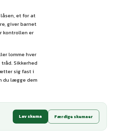
 låsen, et for at
re, giver barnet
r kontrollen er
eller lomme hver
s tråd. Sikkerhed
tter sig fast i
kan du lægge dem
Lav skema
Færdige skemaer