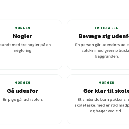
+
1
var
MORGEN
FRITID & LEG
Nøgler
Bevæge sig udenf
 bundt med tre nøgler på en
En person går udendørs ad en 
nøglering
solskin med grønne buske
baggrunden.
+
5
varianter
MORGEN
MORGEN
Gå udenfor
Gør klar til skol
En pige går ud i solen.
Et smilende barn pakker sin
skoletaske, med en rød mad
og bøger ved sid...