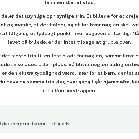
familien skal af sted.
deler det usynlige op i synlige trin. Et billede for at dreje
et og mærke, at det holder, og et for, hvor nøglen skal væ
at følge og et tydeligt punkt, hvor opgaven er færdig. Nå
lavet på billede, er der intet tilbage at gruble over.
r det sidste trin til en fast plads for nøglen, samme krog 
ledet vise præcis den plads. Så bliver nøglen aldrig en lø
er den ekstra tydelighed værd, især for et barn, der let sæ
 du have de samme trin klar, hver gang I går hjemmefra, 
ind i Routined-appen.
det som printklar PDF. Helt gratis.