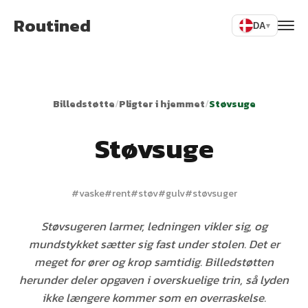
Routined
DA
▾
Billedstøtte
/
Pligter i hjemmet
/
Støvsuge
Støvsuge
#
vaske
#
rent
#
støv
#
gulv
#
støvsuger
Støvsugeren larmer, ledningen vikler sig, og
mundstykket sætter sig fast under stolen. Det er
meget for ører og krop samtidig. Billedstøtten
herunder deler opgaven i overskuelige trin, så lyden
ikke længere kommer som en overraskelse.