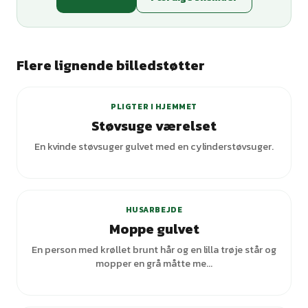
Flere lignende billedstøtter
+
3
varianter
PLIGTER I HJEMMET
Støvsuge værelset
En kvinde støvsuger gulvet med en cylinderstøvsuger.
+
5
varianter
HUSARBEJDE
Moppe gulvet
En person med krøllet brunt hår og en lilla trøje står og
mopper en grå måtte me...