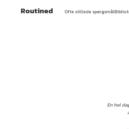
Routined
Ofte stillede spørgsmål
Biblio
En hel da