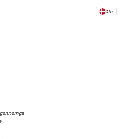
DA
▾
I gennemgå
.