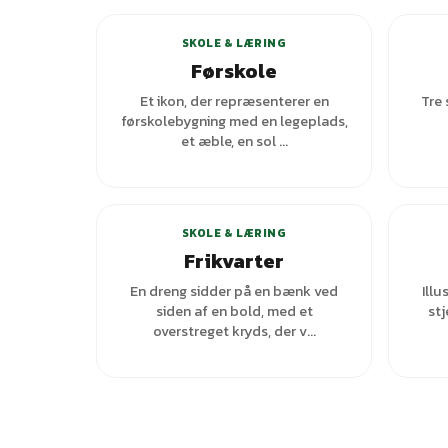
SKOLE & LÆRING
Førskole
Et ikon, der repræsenterer en
Tre 
førskolebygning med en legeplads,
et æble, en sol ...
SKOLE & LÆRING
Frikvarter
En dreng sidder på en bænk ved
Illu
siden af en bold, med et
stj
overstreget kryds, der v...