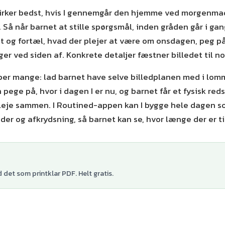
virker bedst, hvis I gennemgår den hjemme ved morgenma
. Så når barnet at stille spørgsmål, inden gråden går i ga
et og fortæl, hvad der plejer at være om onsdagen, peg på 
er ved siden af. Konkrete detaljer fæstner billedet til no
lper mange: lad barnet have selve billedplanen med i lomm
pege på, hvor i dagen I er nu, og barnet får et fysisk red
eje sammen. I Routined-appen kan I bygge hele dagen 
der og afkrydsning, så barnet kan se, hvor længe der er t
det som printklar PDF. Helt gratis.
+
3
varianter