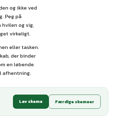
den og ikke ved
ng. Peg på
hvilen og sig,
get virkeligt.
en eller tasken.
skab, der binder
som en løbende
il afhentning.
Lav skema
Færdige skemaer