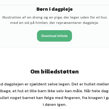
Børn i dagpleje
♂
Illustration af en dreng og en pige, der leger uden for et hus
med en sol på himlen, der repræsenterer dagpleje.
Download billede
Om billedstøtten
d dagplejen er sjældent selve legen. Det er hullet mellem
bage, et hul et lille barn ikke selv kan måle. Når hele da
 hullet noget barnet kan følge med fingeren, fra knagen i g
i døren igen.