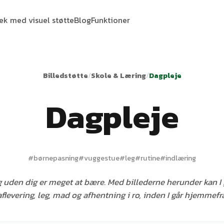
tek med visuel støtte
Blog
Funktioner
Billedstøtte
/
Skole & Læring
/
Dagpleje
Dagpleje
#
børnepasning
#
vuggestue
#
leg
#
rutine
#
indlæring
g uden dig er meget at bære. Med billederne herunder kan 
aflevering, leg, mad og afhentning i ro, inden I går hjemmefra