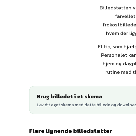
Billedstøtten 
farvellet
frokostbilled
hvem der ligg
Et tip, som hjæ
Personalet kan 
hjem og dagpl
rutine med ti
Brug billedet i et skema
Lav dit eget skema med dette billede og download 
Flere lignende billedstøtter
+
1
varianter