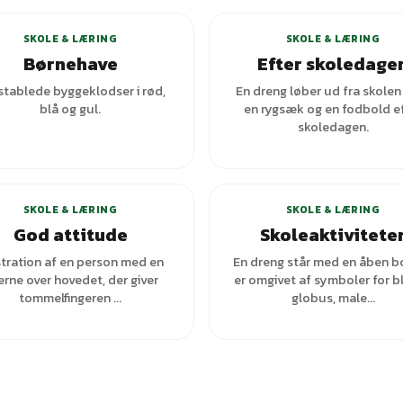
SKOLE & LÆRING
SKOLE & LÆRING
Børnehave
Efter skoledage
stablede byggeklodser i rød,
En dreng løber ud fra skole
blå og gul.
en rygsæk og en fodbold e
skoledagen.
SKOLE & LÆRING
SKOLE & LÆRING
God attitude
Skoleaktivitete
stration af en person med en
En dreng står med en åben b
erne over hovedet, der giver
er omgivet af symboler for bl
tommelfingeren ...
globus, male...