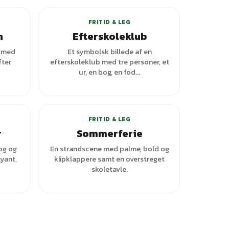
FRITID & LEG
n
Efterskoleklub
n med
Et symbolsk billede af en
fter
efterskoleklub med tre personer, et
ur, en bog, en fod...
+
1
varianter
FRITID & LEG
r
Sommerferie
og og
En strandscene med palme, bold og
yant,
klipklappere samt en overstreget
skoletavle.