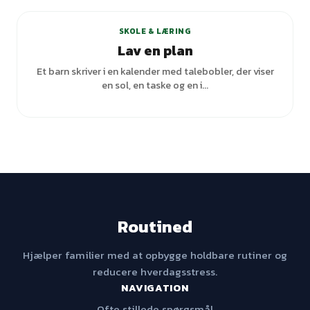
SKOLE & LÆRING
Lav en plan
Et barn skriver i en kalender med talebobler, der viser
en sol, en taske og en i...
Routined
Hjælper familier med at opbygge holdbare rutiner og
reducere hverdagsstress.
NAVIGATION
Ofte stillede spørgsmål