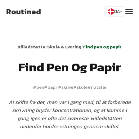
Routined
DA
▾
Billedstøtte
/
Skole & Læring
/
Find pen og papir
Find Pen Og Papir
#
pen
#
papir
#
skrive
#
skole
#
notater
At skifte fra det, man var i gang med, til at forberede
skrivning bryder koncentrationen, og at komme i
gang igen er ofte det sværeste. Billedstøtten
nedenfor holder retningen gennem skiftet.