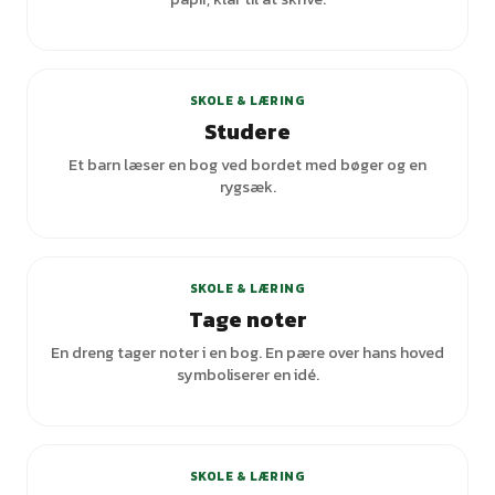
+
2
varianter
SKOLE & LÆRING
Studere
Et barn læser en bog ved bordet med bøger og en
rygsæk.
SKOLE & LÆRING
Tage noter
En dreng tager noter i en bog. En pære over hans hoved
symboliserer en idé.
+
3
varianter
SKOLE & LÆRING