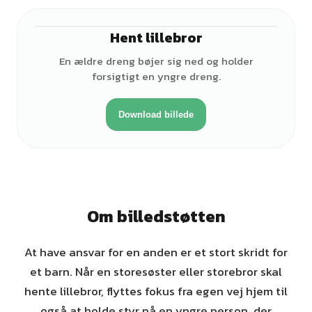
Hent lillebror
♂
En ældre dreng bøjer sig ned og holder
forsigtigt en yngre dreng.
Download billede
Om billedstøtten
At have ansvar for en anden er et stort skridt for
et barn. Når en storesøster eller storebror skal
hente lillebror, flyttes fokus fra egen vej hjem til
også at holde styr på en yngre person, der