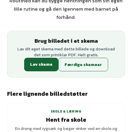
Routined kan du bygge hentningen som sin egen
lille rutine og gå den igennem med barnet på
forhånd.
Brug billedet i et skema
Lav dit eget skema med dette billede og download
det som printklar PDF. Helt gratis.
Lav skema
Færdige skemaer
Flere lignende billedstøtter
+
1
varianter
SKOLE & LÆRING
Hent fra skole
En dreng med rygsæk og bøger vinker ved en skole og