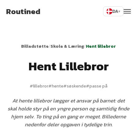
Routined
DA
▾
Billedstøtte
/
Skole & Læring
/
Hent lillebror
Hent Lillebror
#
lillebror
#
hente
#
søskende
#
passe på
At hente lillebror lægger et ansvar på barnet: det
skal holde styr på en yngre person og samtidig finde
hjem selv. To ting på en gang er meget. Billederne
nedenfor deler opgaven i tydelige trin.