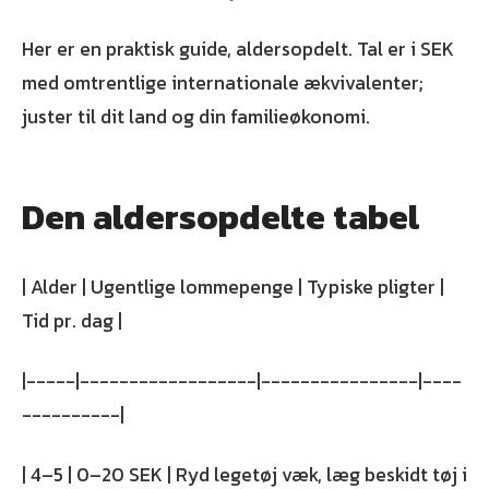
Her er en praktisk guide, aldersopdelt. Tal er i SEK
med omtrentlige internationale ækvivalenter;
juster til dit land og din familieøkonomi.
Den aldersopdelte tabel
| Alder | Ugentlige lommepenge | Typiske pligter |
Tid pr. dag |
|-----|------------------|----------------|----
----------|
| 4–5 | 0–20 SEK | Ryd legetøj væk, læg beskidt tøj i