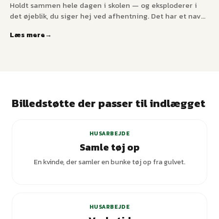
Holdt sammen hele dagen i skolen — og eksploderer i
det øjeblik, du siger hej ved afhentning. Det har et navn:
sammenbrud efter anstrengelse. Hvorfor "det gode barn
Læs mere
i skolen" falder fra hinanden derhjemme, og den 30-
minutters dekompressionsprotokol, der forhindrer den
daglige katastrofe.
Billedstøtte der passer til indlægget
+
1
varianter
HUSARBEJDE
Samle tøj op
En kvinde, der samler en bunke tøj op fra gulvet.
+
3
varianter
HUSARBEJDE