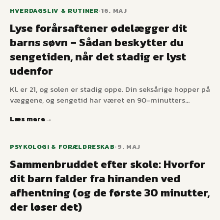
HVERDAGSLIV & RUTINER
•
16. MAJ
Lyse forårsaftener ødelægger dit
barns søvn – Sådan beskytter du
sengetiden, når det stadig er lyst
udenfor
Kl. er 21, og solen er stadig oppe. Din seksårige hopper på
væggene, og sengetid har været en 90-minutters
forhandling i to uger. Lyse nordiske forårsaftener
Læs mere
saboterer melatonin og ødelægger sengetiden – her er
den praktiske løsning, der ikke kræver
mørklægningsgardiner i hvert rum.
PSYKOLOGI & FORÆLDRESKAB
•
9. MAJ
Sammenbruddet efter skole: Hvorfor
dit barn falder fra hinanden ved
afhentning (og de første 30 minutter,
der løser det)