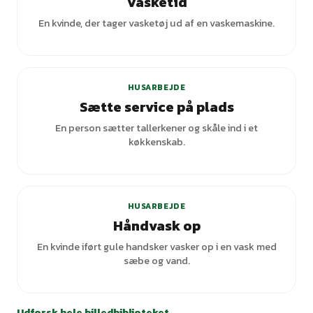
Vasketid
En kvinde, der tager vasketøj ud af en vaskemaskine.
HUSARBEJDE
Sætte service på plads
En person sætter tallerkener og skåle ind i et
køkkenskab.
+
4
varianter
HUSARBEJDE
Håndvask op
En kvinde iført gule handsker vasker op i en vask med
sæbe og vand.
Udforsk hele billedbiblioteket