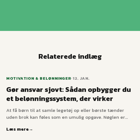
Relaterede indlæg
MOTIVATION & BELØNNINGER
•
12. JAN.
Gør ansvar sjovt: Sådan opbygger du
et belønningssystem, der virker
At få børn til at samle legetøj op eller børste tænder
uden brok kan føles som en umulig opgave. Nøglen er
positiv forstærkning. Vi guider dig til, hvordan du
Læs mere
opbygger et bæredygtigt belønningssystem, der øger
selvtilliden.