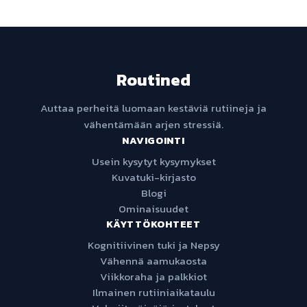
Routined
Auttaa perheitä luomaan kestäviä rutiineja ja
vähentämään arjen stressiä.
NAVIGOINTI
Usein kysytyt kysymykset
Kuvatuki-kirjasto
Blogi
Ominaisuudet
KÄYTTÖKOHTEET
Kognitiivinen tuki ja Nepsy
Vähennä aamukaosta
Viikkoraha ja palkkiot
Ilmainen rutiiniaikataulu