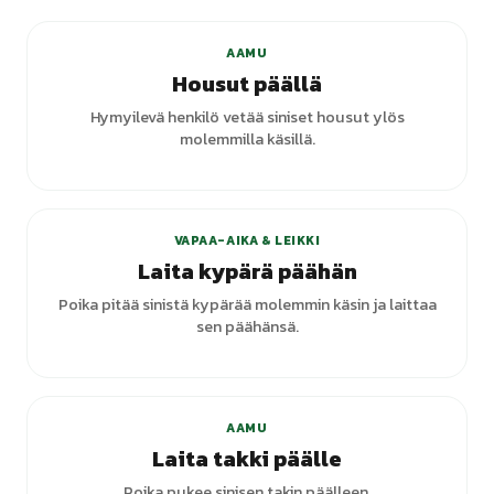
AAMU
Housut päällä
Hymyilevä henkilö vetää siniset housut ylös
molemmilla käsillä.
+
1
varianttia
VAPAA-AIKA & LEIKKI
Laita kypärä päähän
Poika pitää sinistä kypärää molemmin käsin ja laittaa
sen päähänsä.
AAMU
Laita takki päälle
Poika pukee sinisen takin päälleen.