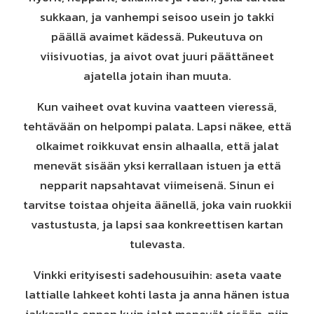
sukkaan, ja vanhempi seisoo usein jo takki
päällä avaimet kädessä. Pukeutuva on
viisivuotias, ja aivot ovat juuri päättäneet
ajatella jotain ihan muuta.
Kun vaiheet ovat kuvina vaatteen vieressä,
tehtävään on helpompi palata. Lapsi näkee, että
olkaimet roikkuvat ensin alhaalla, että jalat
menevät sisään yksi kerrallaan istuen ja että
nepparit napsahtavat viimeisenä. Sinun ei
tarvitse toistaa ohjeita äänellä, joka vain ruokkii
vastustusta, ja lapsi saa konkreettisen kartan
tulevasta.
Vinkki erityisesti sadehousuihin: aseta vaate
lattialle lahkeet kohti lasta ja anna hänen istua