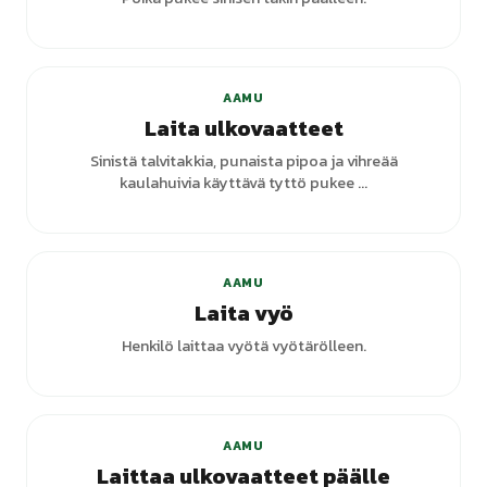
AAMU
Laita ulkovaatteet
Sinistä talvitakkia, punaista pipoa ja vihreää
kaulahuivia käyttävä tyttö pukee ...
AAMU
Laita vyö
Henkilö laittaa vyötä vyötärölleen.
+
5
varianttia
AAMU
Laittaa ulkovaatteet päälle