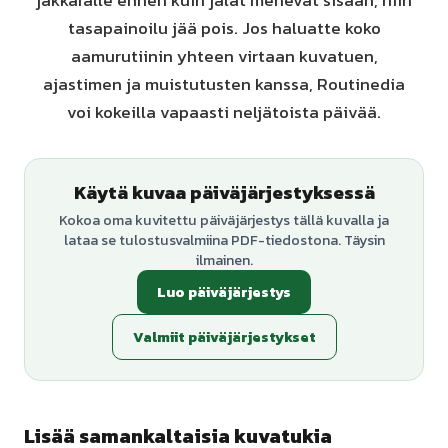
jakkaralle ennen kuin jalat menevät sisään, niin
tasapainoilu jää pois. Jos haluatte koko
aamurutiinin yhteen virtaan kuvatuen,
ajastimen ja muistutusten kanssa, Routinedia
voi kokeilla vapaasti neljätoista päivää.
Käytä kuvaa päiväjärjestyksessä
Kokoa oma kuvitettu päiväjärjestys tällä kuvalla ja
lataa se tulostusvalmiina PDF-tiedostona. Täysin
ilmainen.
Luo päiväjärjestys
Valmiit päiväjärjestykset
Lisää samankaltaisia kuvatukia