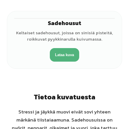
Sadehousut
Keltaiset sadehousut, joissa on sinisiä pisteitä,
roikkuvat pyykkinarulla kuivumassa.
Lataa kuva
Tietoa kuvatuesta
Stressi ja jäykkä muovi eivät sovi yhteen
märkänä tiistaiaamuna. Sadehousuissa on
nyörit, nepparit, olkaimet ja vuori, joka tarttuu