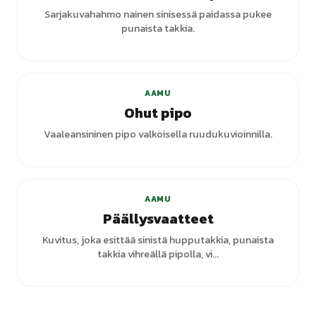
Sarjakuvahahmo nainen sinisessä paidassa pukee
punaista takkia.
AAMU
Ohut pipo
Vaaleansininen pipo valkoisella ruudukuvioinnilla.
+
2
varianttia
AAMU
Päällysvaatteet
Kuvitus, joka esittää sinistä hupputakkia, punaista
takkia vihreällä pipolla, vi...