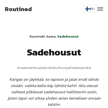
Routined
FI
▾
Kuvatuki
/
Aamu
/
Sadehousut
Sadehousut
#
vaatteet
#
sade
#
ulkoilu
#
suoja
#
vedenpitävä
Kangas on jäykkää, se rapisee ja jalat eivät tahdo
sisään, vaikka kello käy lähtöä kohti. Alla olevat
vaiheet pilkkovat sadehousut hallittaviin osiin,
joten lapsi voi ottaa yhden asian kerrallaan omaan
tahtiin.