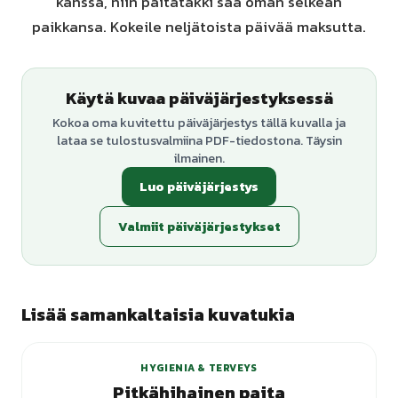
kanssa, niin paitatakki saa oman selkeän
paikkansa. Kokeile neljätoista päivää maksutta.
Käytä kuvaa päiväjärjestyksessä
Kokoa oma kuvitettu päiväjärjestys tällä kuvalla ja
lataa se tulostusvalmiina PDF-tiedostona. Täysin
ilmainen.
Luo päiväjärjestys
Valmiit päiväjärjestykset
Lisää samankaltaisia kuvatukia
HYGIENIA & TERVEYS
Pitkähihainen paita