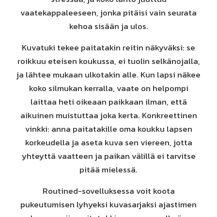
vaatekappaleeseen, jonka pitäisi vain seurata
kehoa sisään ja ulos.
Kuvatuki tekee paitatakin reitin näkyväksi: se
roikkuu eteisen koukussa, ei tuolin selkänojalla,
ja lähtee mukaan ulkotakin alle. Kun lapsi näkee
koko silmukan kerralla, vaate on helpompi
laittaa heti oikeaan paikkaan ilman, että
aikuinen muistuttaa joka kerta. Konkreettinen
vinkki: anna paitatakille oma koukku lapsen
korkeudella ja aseta kuva sen viereen, jotta
yhteyttä vaatteen ja paikan välillä ei tarvitse
pitää mielessä.
Routined-sovelluksessa voit koota
pukeutumisen lyhyeksi kuvasarjaksi ajastimen