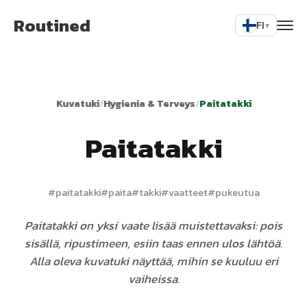
Routined
FI
▾
Kuvatuki
/
Hygienia & Terveys
/
Paitatakki
Paitatakki
#
paitatakki
#
paita
#
takki
#
vaatteet
#
pukeutua
Paitatakki on yksi vaate lisää muistettavaksi: pois
sisällä, ripustimeen, esiin taas ennen ulos lähtöä.
Alla oleva kuvatuki näyttää, mihin se kuuluu eri
vaiheissa.