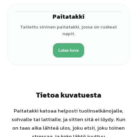
Paitatakki
Taitettu sininen paitatakki, jossa on ruskeat
napit.
Lataa kuva
Tietoa kuvatuesta
Paitatakki katoaa helposti tuolinselkänojalle,
sohvalle tai lattialle, ja sitten sitä ei löydy. Kun
on taas aika lähteä ulos, joku etsii, joku toinen
stressaa, ja koko lähtö juuttuu