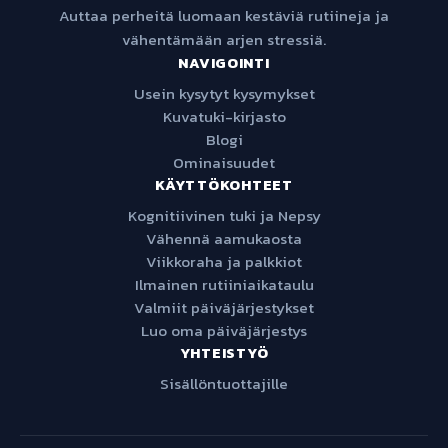
Auttaa perheitä luomaan kestäviä rutiineja ja
vähentämään arjen stressiä.
NAVIGOINTI
Usein kysytyt kysymykset
Kuvatuki-kirjasto
Blogi
Ominaisuudet
KÄYTTÖKOHTEET
Kognitiivinen tuki ja Nepsy
Vähennä aamukaosta
Viikkoraha ja palkkiot
Ilmainen rutiiniaikataulu
Valmiit päiväjärjestykset
Luo oma päiväjärjestys
YHTEISTYÖ
Sisällöntuottajille