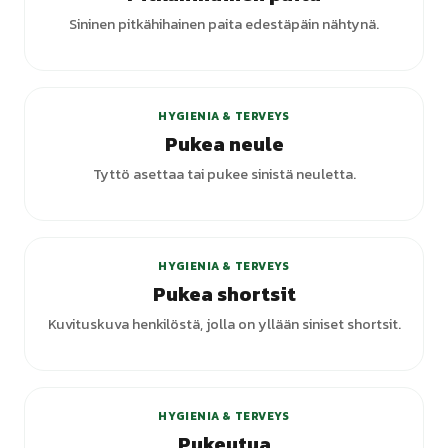
Sininen pitkähihainen paita edestäpäin nähtynä.
+
1
varianttia
HYGIENIA & TERVEYS
Pukea neule
Tyttö asettaa tai pukee sinistä neuletta.
HYGIENIA & TERVEYS
Pukea shortsit
Kuvituskuva henkilöstä, jolla on yllään siniset shortsit.
+
4
varianttia
HYGIENIA & TERVEYS
Pukeutua