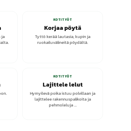
KOTITYÖT
a
Korjaa pöytä
 ja
Tyttö kerää lautasia, kupin ja
alta.
ruokailuvälineitä pöydältä.
anttia
+
1
varianttia
KOTITYÖT
n
Lajittele lelut
oon.
Hymyilevä poika istuu polvillaan ja
lajittelee rakennuspalikoita ja
pehmoleluja ...