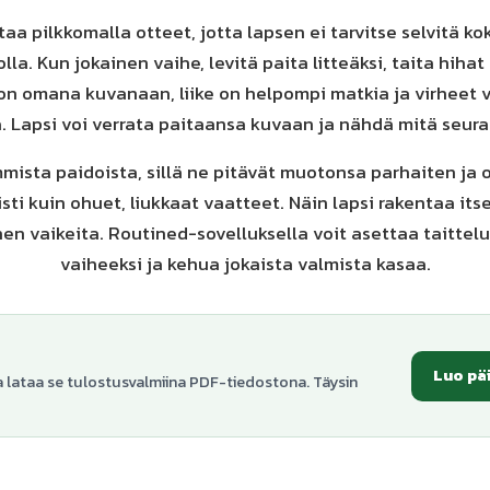
aa pilkkomalla otteet, jotta lapsen ei tarvitse selvitä ko
lla. Kun jokainen vaihe, levitä paita litteäksi, taita hihat 
 on omana kuvanaan, liike on helpompi matkia ja virhee
. Lapsi voi verrata paitaansa kuvaan ja nähdä mitä seura
mista paidoista, sillä ne pitävät muotonsa parhaiten ja
tisti kuin ohuet, liukkaat vaatteet. Näin lapsi rakentaa i
nen vaikeita. Routined-sovelluksella voit asettaa taittelu
vaiheeksi ja kehua jokaista valmista kasaa.
Luo pä
a lataa se tulostusvalmiina PDF-tiedostona. Täysin