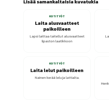
Lisää samankaltaisia kuvatukia
KOTITYÖT
Laita alusvaatteet
paikoilleen
Lapsi laittaa taitellut alusvaatteet
La
lipaston laatikkoon
+
1
varianttia
KOTITYÖT
Laita lelut paikoilleen
Nainen kerää leluja lattialta.
Henki