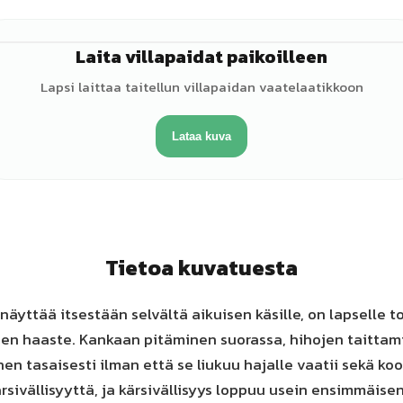
Laita villapaidat paikoilleen
♂
Lapsi laittaa taitellun villapaidan vaatelaatikkoon
Lataa kuva
Tietoa kuvatuesta
näyttää itsestään selvältä aikuisen käsille, on lapselle t
en haaste. Kankaan pitäminen suorassa, hihojen taittami
n tasaisesti ilman että se liukuu hajalle vaatii sekä ko
rsivällisyyttä, ja kärsivällisyys loppuu usein ensimmäise