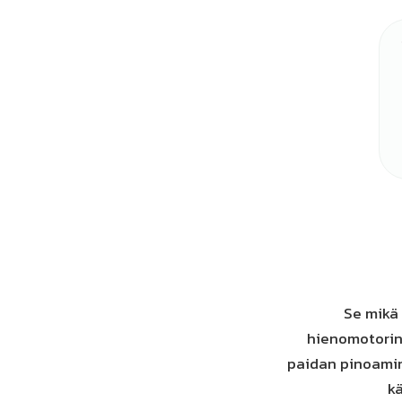
Se mikä 
hienomotorin
paidan pinoamine
kä