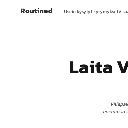
Routined
Usein kysytyt kysymykset
Visu
Laita 
Villapai
enemmän sor