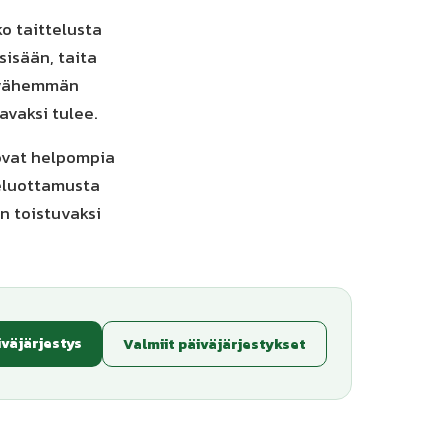
ko taittelusta
sisään, taita
t vähemmän
avaksi tulee.
 ovat helpompia
tseluottamusta
n toistuvaksi
iväjärjestys
Valmiit päiväjärjestykset