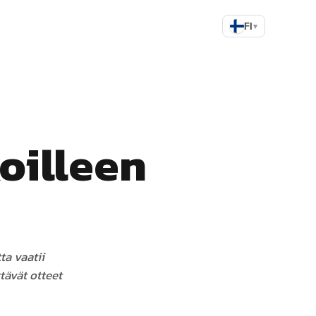
FI
▾
oilleen
ta vaatii
tävät otteet