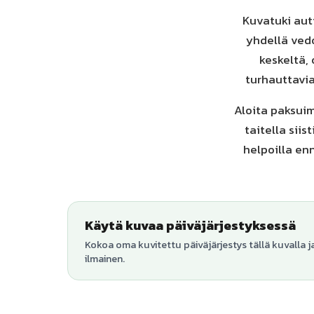
Kuvatuki autt
yhdellä vedo
keskeltä,
turhauttavia
Aloita paksuim
taitella siis
helpoilla en
Käytä kuvaa päiväjärjestyksessä
Kokoa oma kuvitettu päiväjärjestys tällä kuvalla j
ilmainen.