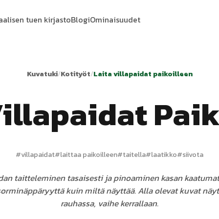
aalisen tuen kirjasto
Blogi
Ominaisuudet
Kuvatuki
/
Kotityöt
/
Laita villapaidat paikoilleen
Villapaidat Paik
#
villapaidat
#
laittaa paikoilleen
#
taitella
#
laatikko
#
siivota
dan taitteleminen tasaisesti ja pinoaminen kasan kaatumat
minäppäryyttä kuin miltä näyttää. Alla olevat kuvat näyt
rauhassa, vaihe kerrallaan.