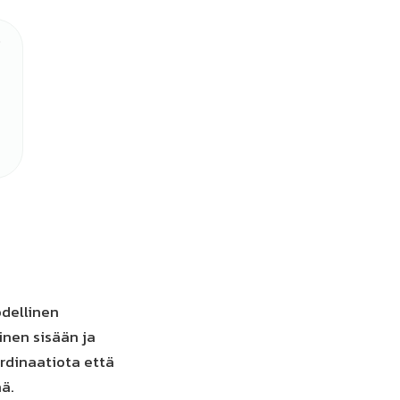
odellinen
nen sisään ja
ordinaatiota että
nä.