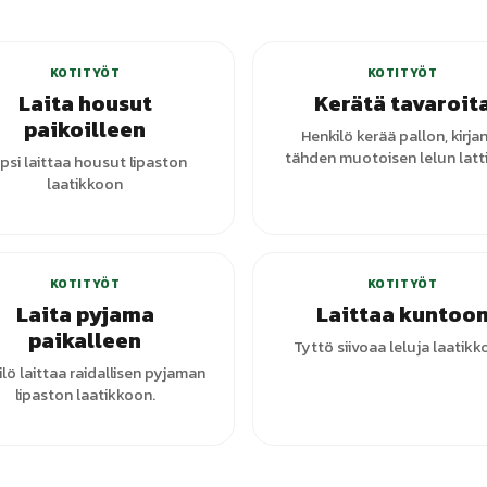
KOTITYÖT
KOTITYÖT
Laita housut
Kerätä tavaroit
paikoilleen
Henkilö kerää pallon, kirjan
tähden muotoisen lelun latti
psi laittaa housut lipaston
laatikkoon
+
1
vari
KOTITYÖT
KOTITYÖT
Laita pyjama
Laittaa kuntoo
paikalleen
Tyttö siivoaa leluja laatikk
lö laittaa raidallisen pyjaman
lipaston laatikkoon.