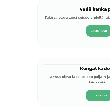
Vedä kenkä 
Takissa oleva lapsi seisoo yhdellä jal
Lataa kuva
Kengät käde
Takissa oleva lapsi seisoo paljain j
kädessään.
Lataa kuva