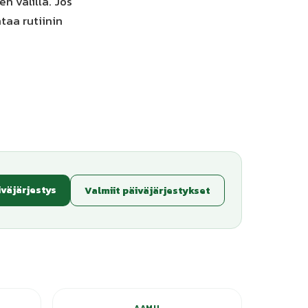
n välillä. Jos
taa rutiinin
iväjärjestys
Valmiit päiväjärjestykset