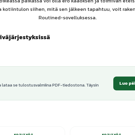
oikeassa paikassa voi olla ero kaaoksen ja toimivan eteise
a kotiintulon siihen, mitä sen jälkeen tapahtuu, voit raken
Routined-sovelluksessa.
iväjärjestyksissä
Luo pä
a lataa se tulostusvalmiina PDF-tiedostona. Täysin
+
3
varianttia