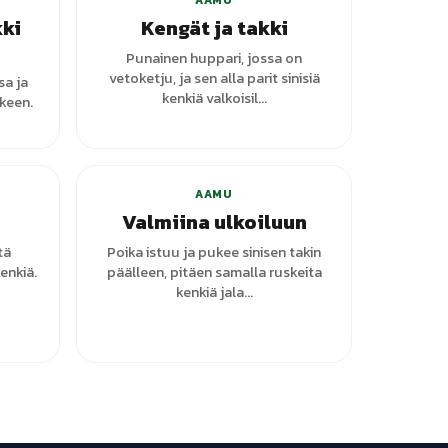
AAMU
kki
Kengät ja takki
Punainen huppari, jossa on
vetoketju, ja sen alla parit sinisiä
sa ja
kenkiä valkoisil...
kkeen.
AAMU
Valmiina ulkoiluun
tä
Poika istuu ja pukee sinisen takin
enkiä.
päälleen, pitäen samalla ruskeita
kenkiä jala...