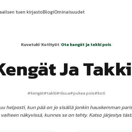
aalisen tuen kirjasto
Blogi
Ominaisuudet
Kuvatuki
/
Kotityöt
/
Ota kengät ja takki pois
Kengät Ja Takki
#
kengät
#
takki
#
riisua
#
pukea pois
#
koti
uu helposti, kun pää on jo sisällä jonkin hauskemman paris
 vaiheen näkyvissä, kunnes se on tehty. Katso järjestys tästä