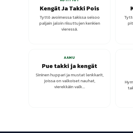
KOTITYÖT
Kengät Ja Takki Pois
Tyttö avoimessa takissa seisoo
Tytt
paljain jaloin riisuttujen kenkien
pi
vieressä.
AAMU
Pue takki ja kengät
Sininen huppari ja mustat lenkkarit,
joissa on valkoiset nauhat,
Hymy
vierekkäin valk...
tak