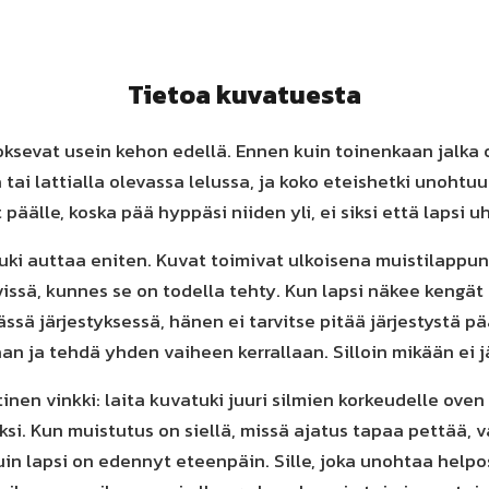
Tietoa kuvatuesta
ksevat usein kehon edellä. Ennen kuin toinenkaan jalka o
sa tai lattialla olevassa lelussa, ja koko eteishetki unohtuu
 päälle, koska pää hyppäsi niiden yli, ei siksi että lapsi u
ki auttaa eniten. Kuvat toimivat ulkoisena muistilappun
ssä, kunnes se on todella tehty. Kun lapsi näkee kengät p
ässä järjestyksessä, hänen ei tarvitse pitää järjestystä p
an ja tehdä yhden vaiheen kerrallaan. Silloin mikään ei j
inen vinkki: laita kuvatuki juuri silmien korkeudelle oven
ksi. Kun muistutus on siellä, missä ajatus tapaa pettää,
uin lapsi on edennyt eteenpäin. Sille, joka unohtaa helpos