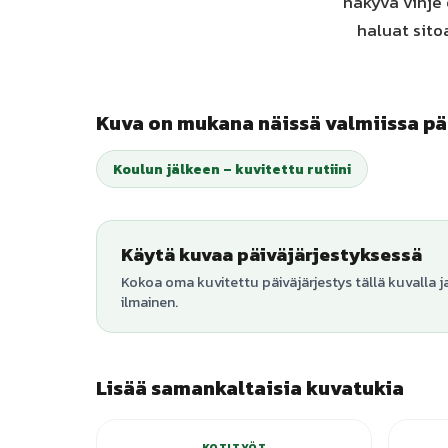
näkyvä vihje 
haluat sito
Kuva on mukana näissä valmiissa pä
Koulun jälkeen – kuvitettu rutiini
Käytä kuvaa päiväjärjestyksessä
Kokoa oma kuvitettu päiväjärjestys tällä kuvalla j
ilmainen.
Lisää samankaltaisia kuvatukia