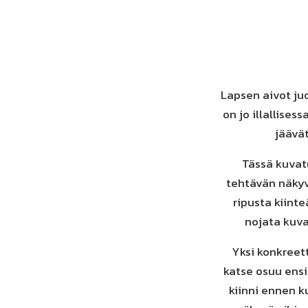
Lapsen aivot juo
on jo illallises
jäävät
Tässä kuvatu
tehtävän näkyvi
ripusta kiinte
nojata kuva
Yksi konkreett
katse osuu ensi
kiinni ennen k