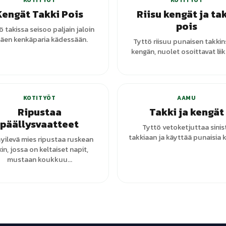
KOTITYÖT
KOTITYÖT
Kengät Takki Pois
Riisu kengät ja ta
pois
ö takissa seisoo paljain jaloin
täen kenkäparia kädessään.
Tyttö riisuu punaisen takkin
kengän, nuolet osoittavat lii
KOTITYÖT
AAMU
Ripustaa
Takki ja kengät
päällysvaatteet
Tyttö vetoketjuttaa sinis
takkiaan ja käyttää punaisia k
ilevä mies ripustaa ruskean
in, jossa on keltaiset napit,
mustaan koukkuu...