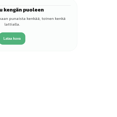
u kengän puoleen
♀
maan punaista kenkää, toinen kenkä
lattialla.
Lataa kuva