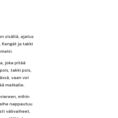
n sisällä, ajatus
. Kengät ja takki
hmaisi.
a, joka pitää
ois, takki pois,
äässä, vaan voi
ää matkalle.
 viereen, mihin
 vaihe nappautuu
ti välivaiheet,