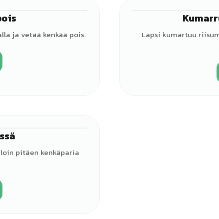
pois
Kumarr
♀
alla ja vetää kenkää pois.
Lapsi kumartuu riisu
ssä
♀
aloin pitäen kenkäparia