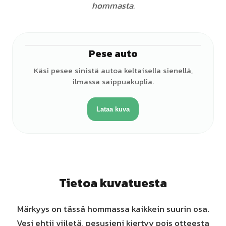
hommasta.
Pese auto
♂
Käsi pesee sinistä autoa keltaisella sienellä,
ilmassa saippuakuplia.
Lataa kuva
Tietoa kuvatuesta
Märkyys on tässä hommassa kaikkein suurin osa.
Vesi ehtii viiletä, pesusieni kiertyy pois otteesta