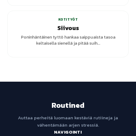
+
3
varianttia
KOTITYÖT
Siivous
Poninhäntäinen tyttö hankaa saippuaista tasoa
keltaisella sienellä ja pitää suih...
Routined
Auttaa perheitä luomaan kestäviä rutiineja ja
vähentämään arjen stressiä.
NAVIGOINTI