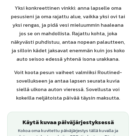
Yksi konkreettinen vinkki: anna lapselle oma
pesusieni ja oma rajattu alue, vaikka yksi ovi tai
yksi rengas, ja pidä vesi mieluummin haaleana
jos se on mahdollista. Rajattu kohta, joka
näkyvästi puhdistuu, antaa nopean palautteen,
ja silloin kädet jaksavat enemmän kuin jos koko
auto seisoo edessä yhtenä isona urakkana.
Voit koota pesun vaiheet valmiiksi Routined-
sovellukseen ja antaa lapsen seurata kuvia
siellä ulkona auton vieressä. Sovellusta voi
kokeilla neljätoista päivää täysin maksutta.
Käytä kuvaa päiväjärjestyksessä
Kokoa oma kuvitettu päiväjärjestys tällä kuvalla ja