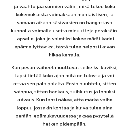
ja vaahto jää sormien väliin, mikä tekee koko
kokemuksesta voimakkaan moniaistisen, ja
samaan aikaan käsivarsien on hangattava
kunnolla voimalla useita minuutteja peräkkäin.
Lapselle, joka jo valmiiksi kokee märät kädet
epämiellyttäviksi, tästä tulee helposti aivan
liikaa kerralla.
Kun pesun vaiheet muuttuvat selkeiksi kuviksi,
lapsi tietää koko ajan mitä on tulossa ja voi
ottaa sen pala palalta. Ensin huuhtelu, sitten
saippua, sitten hankaus, suihkutus ja lopuksi
kuivaus. Kun lapsi näkee, että märkä vaihe
loppuu jossakin kohtaa ja kuiva tulee aina
perään, epämukavuudessa jaksaa pysytellä
hetken pidempään.