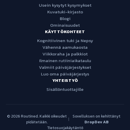
Usein kysytyt kysymykset
Kuvatuki-kirjasto
Blogi
Ominaisuudet
KÄYTTÖKOHTEET
Kognitiivinen tuki ja Nepsy
Vähennä aamukaosta
Viikkoraha ja palkkiot
Ilmainen rutiiniaikataulu
Valmiit päiväjärjestykset
Luo oma päiväjärjestys
YHTEISTYÖ
Sisällöntuottajille
© 2026 Routined. Kaikki oikeudet
Sovelluksen on kehittänyt
|
pidätetään.
DropDev AB
Tietosuojakäytäntö