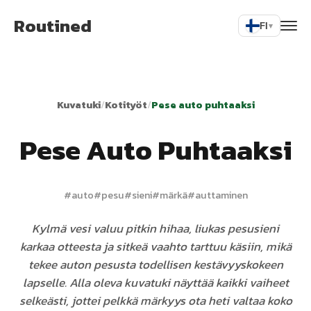
Routined
FI
▾
Kuvatuki
/
Kotityöt
/
Pese auto puhtaaksi
Pese Auto Puhtaaksi
#
auto
#
pesu
#
sieni
#
märkä
#
auttaminen
Kylmä vesi valuu pitkin hihaa, liukas pesusieni
karkaa otteesta ja sitkeä vaahto tarttuu käsiin, mikä
tekee auton pesusta todellisen kestävyyskokeen
lapselle. Alla oleva kuvatuki näyttää kaikki vaiheet
selkeästi, jottei pelkkä märkyys ota heti valtaa koko