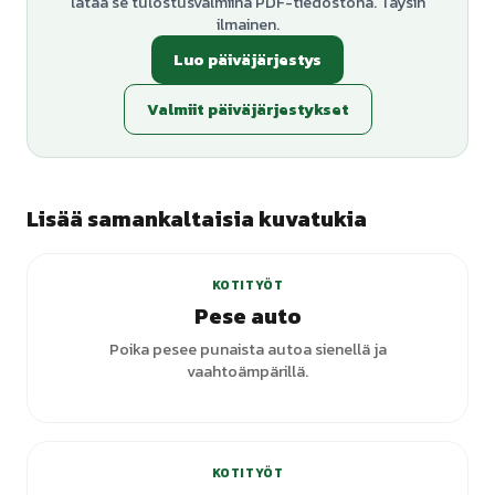
lataa se tulostusvalmiina PDF-tiedostona. Täysin
ilmainen.
Luo päiväjärjestys
Valmiit päiväjärjestykset
Lisää samankaltaisia kuvatukia
+
1
varianttia
KOTITYÖT
Pese auto
Poika pesee punaista autoa sienellä ja
vaahtoämpärillä.
KOTITYÖT