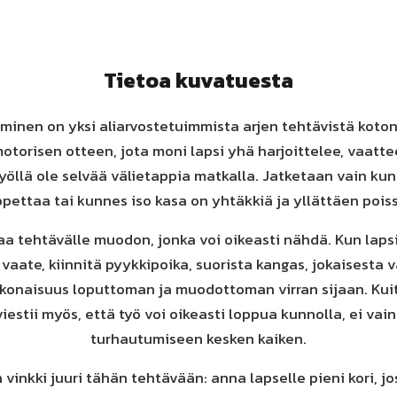
Tietoa kuvatuesta
minen on yksi aliarvostetuimmista arjen tehtävistä koto
otorisen otteen, jota moni lapsi yhä harjoittelee, vaatt
 työllä ole selvää välietappia matkalla. Jatketaan vain ku
opettaa tai kunnes iso kasa on yhtäkkiä ja yllättäen poiss
aa tehtävälle muodon, jonka voi oikeasti nähdä. Kun laps
 vaate, kiinnitä pyykkipoika, suorista kangas, jokaisesta 
okonaisuus loputtoman ja muodottoman virran sijaan. Kui
iestii myös, että työ voi oikeasti loppua kunnolla, ei vai
turhautumiseen kesken kaiken.
vinkki juuri tähän tehtävään: anna lapselle pieni kori, jos