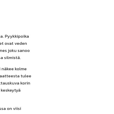
na. Pyykkipoika
eet ovat veden
nnes joku sanoo
a silmistä.
i näkee kolme
vaatteesta tulee
ttauskuva korin
n keskeytyä
sa on viisi