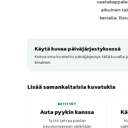
vaatekappalett
aikuinen ta
kerralla. Ro
Käytä kuvaa päiväjärjestyksessä
Kokoa oma kuvitettu päiväjärjestys tällä kuvalla j
ilmainen.
Lisää samankaltaisia kuvatukia
KOTITYÖT
Auta pyykin kanssa
Kä
Tyttö laittaa paidan
N
pesukoneeseen värikkään
val