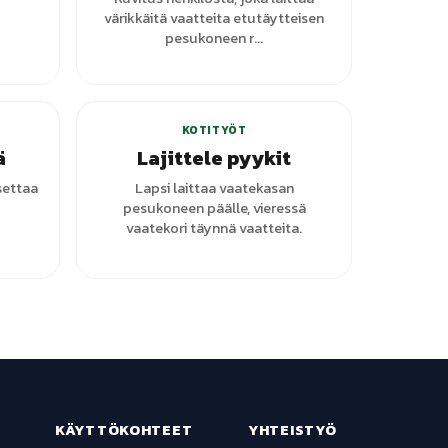
värikkäitä vaatteita etutäytteisen
pesukoneen r...
KOTITYÖT
ä
Lajittele pyykit
settaa
Lapsi laittaa vaatekasan
pesukoneen päälle, vieressä
vaatekori täynnä vaatteita.
KÄYTTÖKOHTEET
YHTEISTYÖ