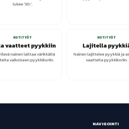
lukee '30:'.
+
1
varianttia
KOTITYÖT
KOTITYÖT
ta vaatteet pyykkiin
Lajitella pyykki
levä nainen laittaa värikkäitä
Nainen lajittelee pyykkiä ja a
teita valkoiseen pyykkikoriin.
vaatteita pyykkikoriin.
NAVIGOINTI