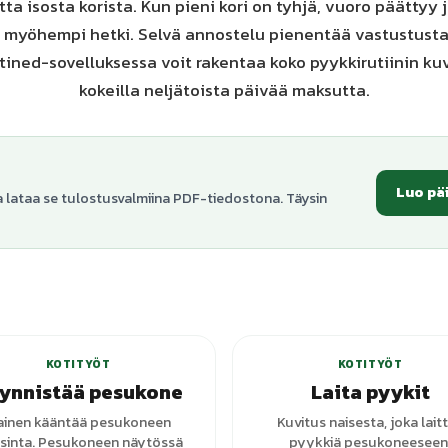
a isosta korista. Kun pieni kori on tyhjä, vuoro päättyy 
i myöhempi hetki. Selvä annostelu pienentää vastustusta
utined-sovelluksessa voit rakentaa koko pyykkirutiinin ku
kokeilla neljätoista päivää maksutta.
Luo pä
a lataa se tulostusvalmiina PDF-tiedostona. Täysin
+
1
varianttia
+
2
vari
KOTITYÖT
KOTITYÖT
ynnistää pesukone
Laita pyykit
ainen kääntää pesukoneen
Kuvitus naisesta, joka lait
itsinta. Pesukoneen näytössä
pyykkiä pesukoneeseen