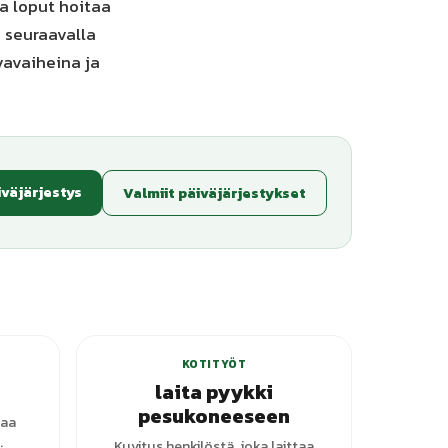
ja loput hoitaa
 seuraavalla
vavaiheina ja
iväjärjestys
Valmiit päiväjärjestykset
anttia
KOTITYÖT
laita pyykki
pesukoneeseen
taa
.
Kuvitus henkilöstä, joka laittaa