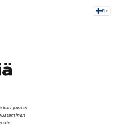
FI
▾
iä
 kori joka ei
ipustaminen
osiin.