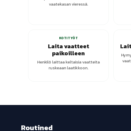
vaatekasan vieressä.
KOTITYÖT
Laita vaatteet
Lai
paikoilleen
Hymyi
vaat
Henkilö laittaa keltaisia vaatteita
ruskeaan laatikkoon.
Routined