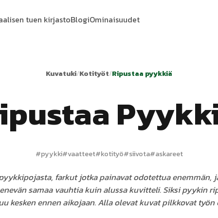
aalisen tuen kirjasto
Blogi
Ominaisuudet
Kuvatuki
/
Kotityöt
/
Ripustaa pyykkiä
ipustaa Pyykk
#
pyykki
#
vaatteet
#
kotityö
#
siivota
#
askareet
pyykkipojasta, farkut jotka painavat odotettua enemmän, ja
enevän samaa vauhtia kuin alussa kuvitteli. Siksi pyykin r
u kesken ennen aikojaan. Alla olevat kuvat pilkkovat työn 