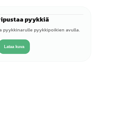
ripustaa pyykkiä
♀
a pyykkinarulle pyykkipoikien avulla.
Lataa kuva