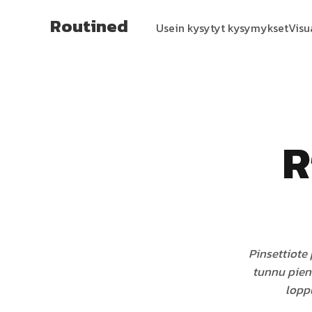
Routined
Usein kysytyt kysymykset
Visu
R
Pinsettiote 
tunnu pien
loppu