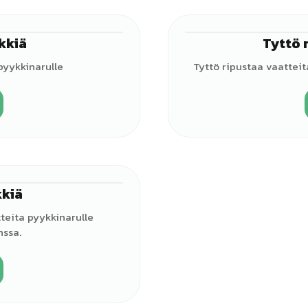
kkiä
Tyttö 
♂
pyykkinarulle
Tyttö ripustaa vaatteit
kkiä
♀
tteita pyykkinarulle
nssa.