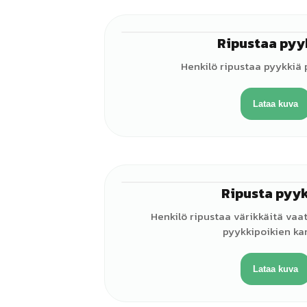
Ripustaa pyy
Henkilö ripustaa pyykkiä 
Lataa kuva
Ripusta pyy
Henkilö ripustaa värikkäitä vaa
pyykkipoikien ka
Lataa kuva