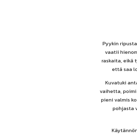
Pyykin ripusta
vaatii hienom
raskaita, eikä
että saa l
Kuvatuki ant
vaihetta, poimi
pieni valmis k
pohjasta v
Käytännön 