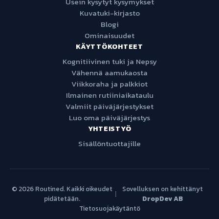
Usein kysytyt kysymykset
Kuvatuki-kirjasto
Blogi
Ominaisuudet
KÄYTTÖKOHTEET
Kognitiivinen tuki ja Nepsy
Vähennä aamukaosta
Viikkoraha ja palkkiot
Ilmainen rutiiniaikataulu
Valmiit päiväjärjestykset
Luo oma päiväjärjestys
YHTEISTYÖ
Sisällöntuottajille
© 2026 Routined. Kaikki oikeudet
Sovelluksen on kehittänyt
|
pidätetään.
DropDev AB
Tietosuojakäytäntö