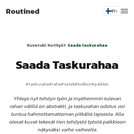
Routined
FI
▾
Kuvatuki
/
Kotityöt
/
Saada taskurahaa
Saada Taskurahaa
#
taskuraha
#
raha
#
seteli
#
kolikot
#
palkkio
Yhteys nyt tehdyn työn ja myöhemmin tulevan
rahan välillä on abstrakti, ja taskurahan odotus voi
tuntua hahmottamattoman pitkältä lapsesta. Alla
olevat kuvat tekevät tien tehdystä työstä palkkioon
näkyväksi vaihe vaiheelta.