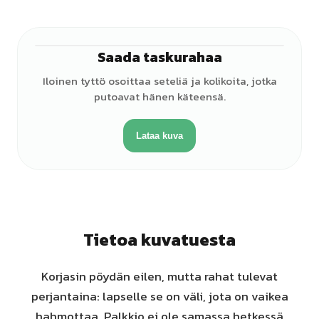
Saada taskurahaa
♀
Iloinen tyttö osoittaa seteliä ja kolikoita, jotka
putoavat hänen käteensä.
Lataa kuva
Tietoa kuvatuesta
Korjasin pöydän eilen, mutta rahat tulevat
perjantaina: lapselle se on väli, jota on vaikea
hahmottaa. Palkkio ei ole samassa hetkessä