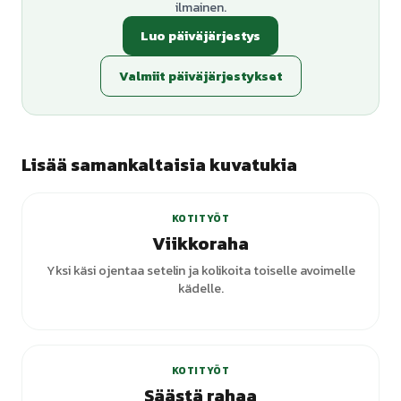
ilmainen.
Luo päiväjärjestys
Valmiit päiväjärjestykset
Lisää samankaltaisia kuvatukia
KOTITYÖT
Viikkoraha
Yksi käsi ojentaa setelin ja kolikoita toiselle avoimelle
kädelle.
+
4
varianttia
KOTITYÖT
Säästä rahaa