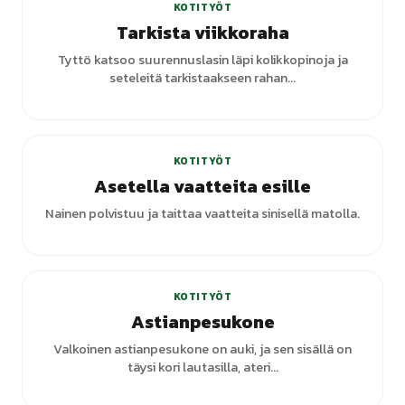
KOTITYÖT
Tarkista viikkoraha
Tyttö katsoo suurennuslasin läpi kolikkopinoja ja
seteleitä tarkistaakseen rahan...
+
4
varianttia
KOTITYÖT
Asetella vaatteita esille
Nainen polvistuu ja taittaa vaatteita sinisellä matolla.
KOTITYÖT
Astianpesukone
Valkoinen astianpesukone on auki, ja sen sisällä on
täysi kori lautasilla, ateri...