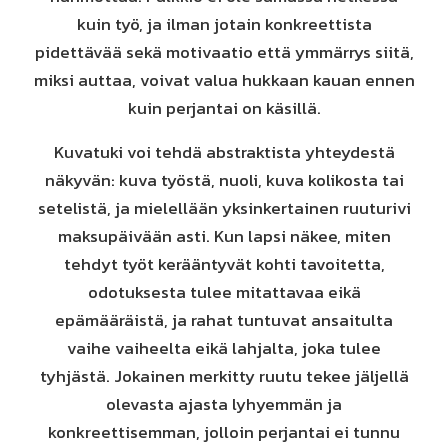
kuin työ, ja ilman jotain konkreettista
pidettävää sekä motivaatio että ymmärrys siitä,
miksi auttaa, voivat valua hukkaan kauan ennen
kuin perjantai on käsillä.
Kuvatuki voi tehdä abstraktista yhteydestä
näkyvän: kuva työstä, nuoli, kuva kolikosta tai
setelistä, ja mielellään yksinkertainen ruuturivi
maksupäivään asti. Kun lapsi näkee, miten
tehdyt työt kerääntyvät kohti tavoitetta,
odotuksesta tulee mitattavaa eikä
epämääräistä, ja rahat tuntuvat ansaitulta
vaihe vaiheelta eikä lahjalta, joka tulee
tyhjästä. Jokainen merkitty ruutu tekee jäljellä
olevasta ajasta lyhyemmän ja
konkreettisemman, jolloin perjantai ei tunnu