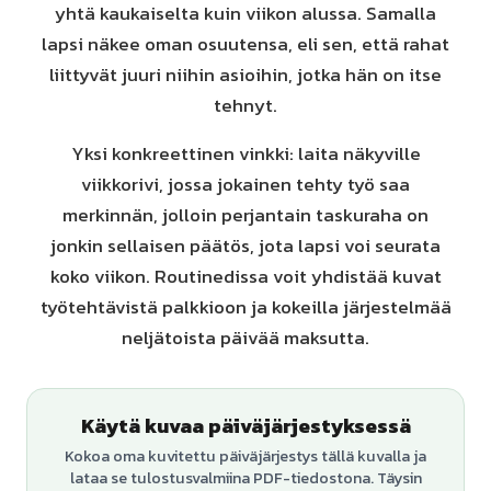
yhtä kaukaiselta kuin viikon alussa. Samalla
lapsi näkee oman osuutensa, eli sen, että rahat
liittyvät juuri niihin asioihin, jotka hän on itse
tehnyt.
Yksi konkreettinen vinkki: laita näkyville
viikkorivi, jossa jokainen tehty työ saa
merkinnän, jolloin perjantain taskuraha on
jonkin sellaisen päätös, jota lapsi voi seurata
koko viikon. Routinedissa voit yhdistää kuvat
työtehtävistä palkkioon ja kokeilla järjestelmää
neljätoista päivää maksutta.
Käytä kuvaa päiväjärjestyksessä
Kokoa oma kuvitettu päiväjärjestys tällä kuvalla ja
lataa se tulostusvalmiina PDF-tiedostona. Täysin