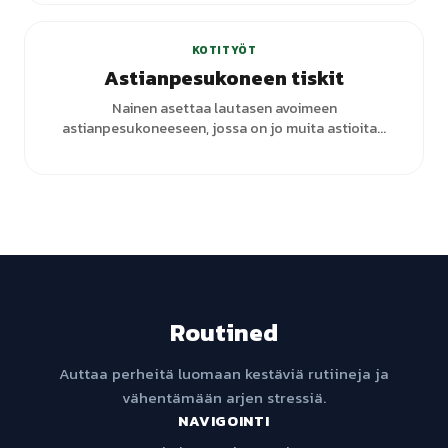
KOTITYÖT
Astianpesukoneen tiskit
Nainen asettaa lautasen avoimeen
astianpesukoneeseen, jossa on jo muita astioita...
Routined
Auttaa perheitä luomaan kestäviä rutiineja ja
vähentämään arjen stressiä.
NAVIGOINTI