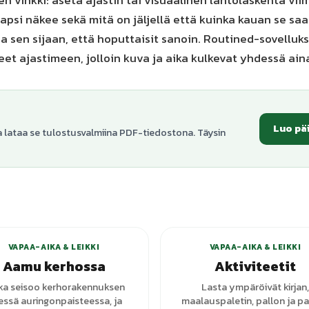
n vinkki: aseta ajastin tai visuaalinen lähtölaskenta vi
lapsi näkee sekä mitä on jäljellä että kuinka kauan se sa
 sen sijaan, että hoputtaisit sanoin. Routined-sovellukse
t ajastimeen, jolloin kuva ja aika kulkevat yhdessä aina
Luo pä
a lataa se tulostusvalmiina PDF-tiedostona. Täysin
+
1
vari
VAPAA-AIKA & LEIKKI
VAPAA-AIKA & LEIKKI
Aamu kerhossa
Aktiviteetit
ka seisoo kerhorakennuksen
Lasta ympäröivät kirjan,
ssä auringonpaisteessa, ja
maalauspaletin, pallon ja pa