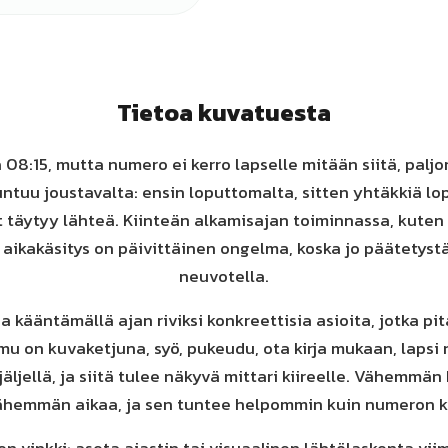
Tietoa kuvatuesta
 08:15, mutta numero ei kerro lapselle mitään siitä, pal
 tuntuu joustavalta: ensin loputtomalta, sitten yhtäkkiä lo
t täytyy lähteä. Kiinteän alkamisajan toiminnassa, kute
aikakäsitys on päivittäinen ongelma, koska jo päätetystä
neuvotella.
a kääntämällä ajan riviksi konkreettisia asioita, jotka pi
mu on kuvaketjuna, syö, pukeudu, ota kirja mukaan, lapsi
äljellä, ja siitä tulee näkyvä mittari kiireelle. Vähemmän 
ähemmän aikaa, ja sen tuntee helpommin kuin numeron k