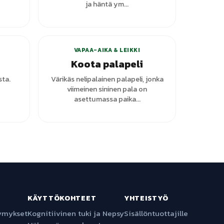
ja häntä ym...
VAPAA-AIKA & LEIKKI
Koota palapeli
sta.
Värikäs nelipalainen palapeli, jonka
viimeinen sininen pala on
asettumassa paika...
KÄYTTÖKOHTEET
YHTEISTYÖ
symykset
Kognitiivinen tuki ja Nepsy
Sisällöntuottajille