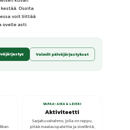
imeisen kuvan
a kestää. Osoita
ssa voit liittää
 ovelle asti.
iväjärjestys
Valmiit päiväjärjestykset
anttia
+
1
varianttia
VAPAA-AIKA & LEIKKI
Aktiviteetti
Sarjakuvahahmo, jolla on reppu,
likan
pitää maalauspalettia ja sivellintä,