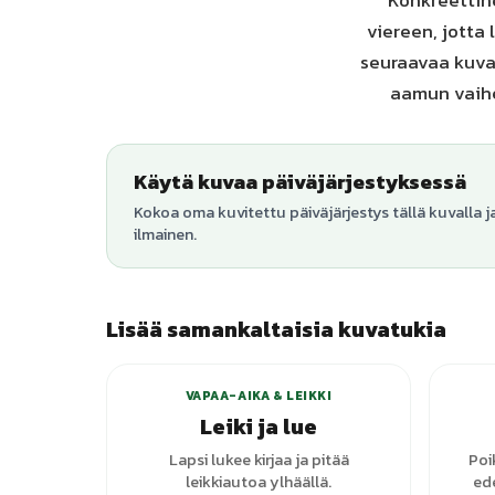
Konkreettine
viereen, jotta 
seuraavaa kuvaa
aamun vaihee
Käytä kuvaa päiväjärjestyksessä
Kokoa oma kuvitettu päiväjärjestys tällä kuvalla j
ilmainen.
Lisää samankaltaisia kuvatukia
VAPAA-AIKA & LEIKKI
Leiki ja lue
Lapsi lukee kirjaa ja pitää
Poi
leikkiautoa ylhäällä.
ede