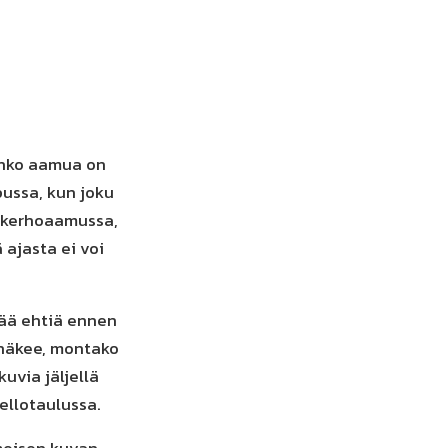
jonko aamua on
pussa, kun joku
n kerhoaamussa,
 ajasta ei voi
tää ehtiä ennen
 näkee, montako
kuvia jäljellä
ellotaulussa.