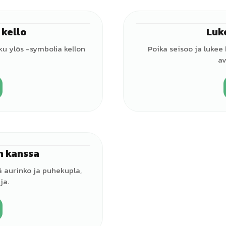
 kello
Luk
♂
u ylös -symbolia kellon
Poika seisoo ja lukee 
av
n kanssa
♂
sä aurinko ja puhekupla,
ja.