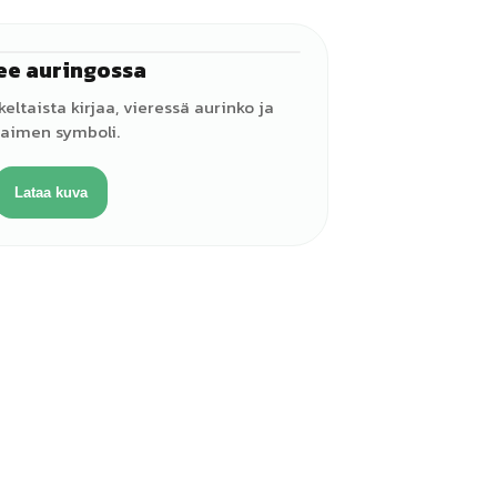
ee auringossa
♂
keltaista kirjaa, vieressä aurinko ja
aimen symboli.
Lataa kuva