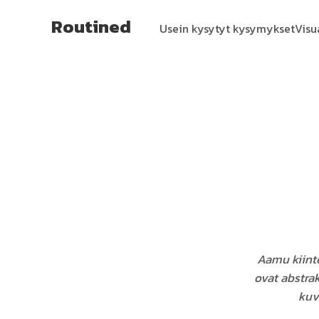
Routined
Usein kysytyt kysymykset
Visu
Aamu kiinte
ovat abstrak
kuva