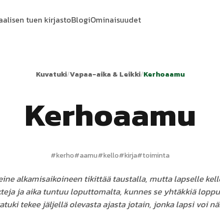
aalisen tuen kirjasto
Blogi
Ominaisuudet
Kuvatuki
/
Vapaa-aika & Leikki
/
Kerhoaamu
Kerhoaamu
#
kerho
#
aamu
#
kello
#
kirja
#
toiminta
ine alkamisaikoineen tikittää taustalla, mutta lapselle ke
teja ja aika tuntuu loputtomalta, kunnes se yhtäkkiä loppu
tuki tekee jäljellä olevasta ajasta jotain, jonka lapsi voi n