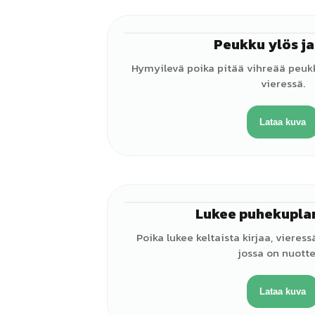
Peukku ylös ja
Hymyilevä poika pitää vihreää peukk
vieressä.
Lataa kuva
Lukee puhekupla
Poika lukee keltaista kirjaa, vieres
jossa on nuotte
Lataa kuva