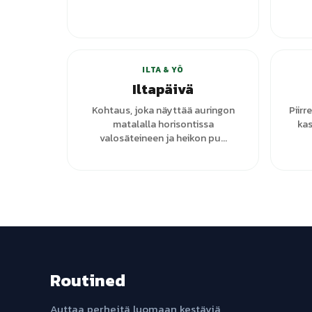
+
7
varianttia
ILTA & YÖ
Iltapäivä
Kohtaus, joka näyttää auringon
Piirr
matalalla horisontissa
kas
valosäteineen ja heikon pu...
Routined
Auttaa perheitä luomaan kestäviä