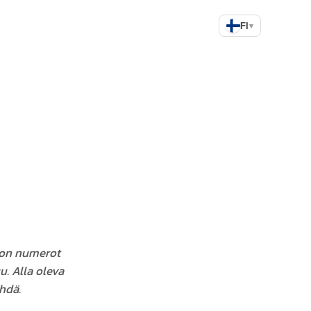
FI
▾
llon numerot
u. Alla oleva
ähdä.