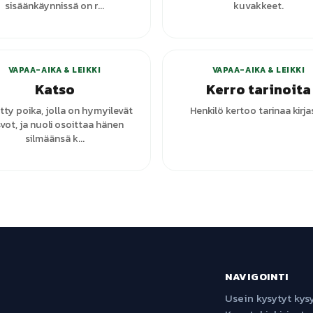
sisäänkäynnissä on r...
kuvakkeet.
VAPAA-AIKA & LEIKKI
VAPAA-AIKA & LEIKKI
Katso
Kerro tarinoita
etty poika, jolla on hymyilevät
Henkilö kertoo tarinaa kirja
vot, ja nuoli osoittaa hänen
silmäänsä k...
NAVIGOINTI
Usein kysytyt ky