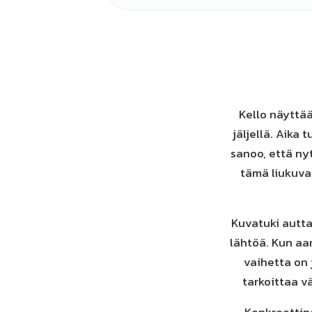
Kello näyttää
jäljellä. Aika
sanoo, että ny
tämä liukuva 
Kuvatuki autta
lähtöä. Kun aa
vaihetta on j
tarkoittaa v