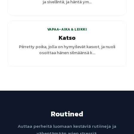
ja sivellintä, ja häntä ym...
VAPAA-AIKA & LEIKKI
Katso
Piirretty poika, jolla on hymyilevät kasvot, ja nuoli
osoittaa hänen silmäänsä k...
Routined
Auttaa perheitä luomaan kestäviä rutiineja ja
vähentämään arjen stressiä.