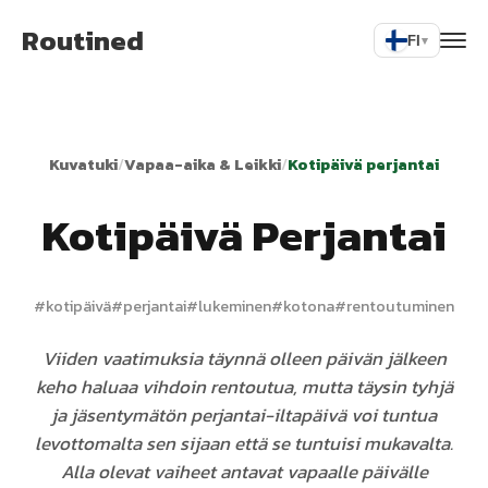
Routined
FI
▾
Kuvatuki
/
Vapaa-aika & Leikki
/
Kotipäivä perjantai
Kotipäivä Perjantai
#
kotipäivä
#
perjantai
#
lukeminen
#
kotona
#
rentoutuminen
Viiden vaatimuksia täynnä olleen päivän jälkeen
keho haluaa vihdoin rentoutua, mutta täysin tyhjä
ja jäsentymätön perjantai-iltapäivä voi tuntua
levottomalta sen sijaan että se tuntuisi mukavalta.
Alla olevat vaiheet antavat vapaalle päivälle