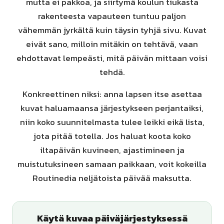
mutta ei pakkoa, ja siirtymä koulun tiukasta
rakenteesta vapauteen tuntuu paljon
vähemmän jyrkältä kuin täysin tyhjä sivu. Kuvat
eivät sano, milloin mitäkin on tehtävä, vaan
ehdottavat lempeästi, mitä päivän mittaan voisi
tehdä.
Konkreettinen niksi: anna lapsen itse asettaa
kuvat haluamaansa järjestykseen perjantaiksi,
niin koko suunnitelmasta tulee leikki eikä lista,
jota pitää totella. Jos haluat koota koko
iltapäivän kuvineen, ajastimineen ja
muistutuksineen samaan paikkaan, voit kokeilla
Routinedia neljätoista päivää maksutta.
Käytä kuvaa päiväjärjestyksessä