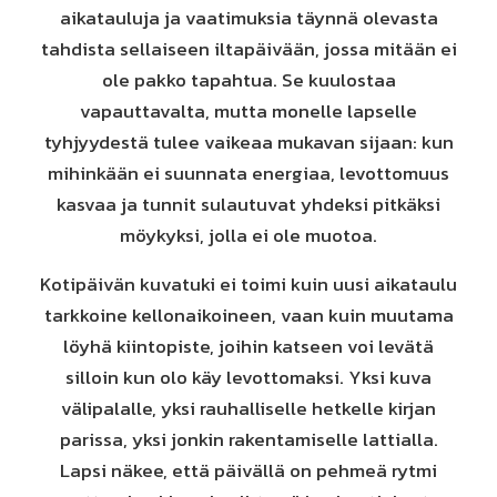
aikatauluja ja vaatimuksia täynnä olevasta
tahdista sellaiseen iltapäivään, jossa mitään ei
ole pakko tapahtua. Se kuulostaa
vapauttavalta, mutta monelle lapselle
tyhjyydestä tulee vaikeaa mukavan sijaan: kun
mihinkään ei suunnata energiaa, levottomuus
kasvaa ja tunnit sulautuvat yhdeksi pitkäksi
möykyksi, jolla ei ole muotoa.
Kotipäivän kuvatuki ei toimi kuin uusi aikataulu
tarkkoine kellonaikoineen, vaan kuin muutama
löyhä kiintopiste, joihin katseen voi levätä
silloin kun olo käy levottomaksi. Yksi kuva
välipalalle, yksi rauhalliselle hetkelle kirjan
parissa, yksi jonkin rakentamiselle lattialla.
Lapsi näkee, että päivällä on pehmeä rytmi