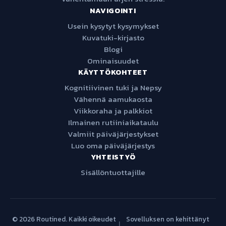
NAVIGOINTI
Usein kysytyt kysymykset
Kuvatuki-kirjasto
Blogi
Ominaisuudet
KÄYTTÖKOHTEET
Kognitiivinen tuki ja Nepsy
Vähennä aamukaosta
Viikkoraha ja palkkiot
Ilmainen rutiiniaikataulu
Valmiit päiväjärjestykset
Luo oma päiväjärjestys
YHTEISTYÖ
Sisällöntuottajille
© 2026 Routined. Kaikki oikeudet
Sovelluksen on kehittänyt
|