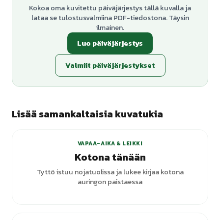
Kokoa oma kuvitettu päiväjärjestys tällä kuvalla ja
lataa se tulostusvalmiina PDF-tiedostona. Täysin
ilmainen.
Luo päiväjärjestys
Valmiit päiväjärjestykset
Lisää samankaltaisia kuvatukia
VAPAA-AIKA & LEIKKI
Kotona tänään
Tyttö istuu nojatuolissa ja lukee kirjaa kotona
auringon paistaessa