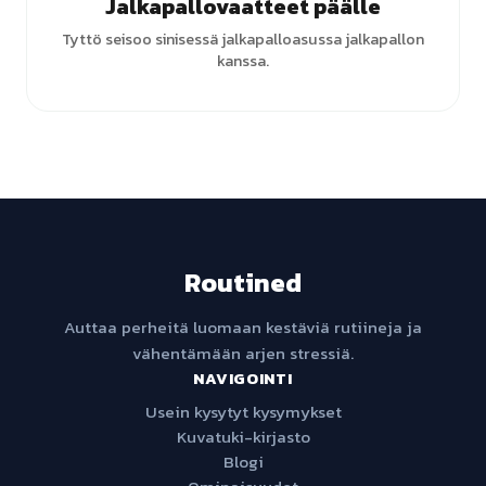
Jalkapallovaatteet päälle
Tyttö seisoo sinisessä jalkapalloasussa jalkapallon
kanssa.
Routined
Auttaa perheitä luomaan kestäviä rutiineja ja
vähentämään arjen stressiä.
NAVIGOINTI
Usein kysytyt kysymykset
Kuvatuki-kirjasto
Blogi