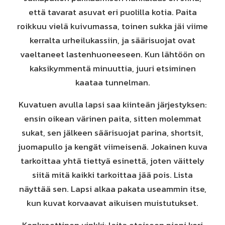
että tavarat asuvat eri puolilla kotia. Paita
roikkuu vielä kuivumassa, toinen sukka jäi viime
kerralta urheilukassiin, ja säärisuojat ovat
vaeltaneet lastenhuoneeseen. Kun lähtöön on
kaksikymmentä minuuttia, juuri etsiminen
kaataa tunnelman.
Kuvatuen avulla lapsi saa kiinteän järjestyksen:
ensin oikean värinen paita, sitten molemmat
sukat, sen jälkeen säärisuojat parina, shortsit,
juomapullo ja kengät viimeisenä. Jokainen kuva
tarkoittaa yhtä tiettyä esinettä, joten väittely
siitä mitä kaikki tarkoittaa jää pois. Lista
näyttää sen. Lapsi alkaa pakata useammin itse,
kun kuvat korvaavat aikuisen muistutukset.