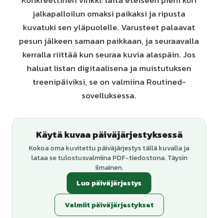
Konkreettinen vinkki: laita eteiseen pieni kori
jalkapalloilun omaksi paikaksi ja ripusta
kuvatuki sen yläpuolelle. Varusteet palaavat
pesun jälkeen samaan paikkaan, ja seuraavalla
kerralla riittää kun seuraa kuvia alaspäin. Jos
haluat listan digitaalisena ja muistutuksen
treenipäiviksi, se on valmiina Routined-
sovelluksessa.
Käytä kuvaa päiväjärjestyksessä
Kokoa oma kuvitettu päiväjärjestys tällä kuvalla ja
lataa se tulostusvalmiina PDF-tiedostona. Täysin
ilmainen.
Luo päiväjärjestys
Valmiit päiväjärjestykset