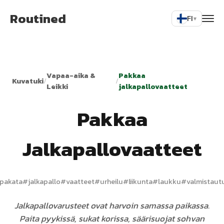
Routined
FI
▾
Vapaa-aika &
Pakkaa
Kuvatuki
/
/
Leikki
jalkapallovaatteet
Pakkaa
Jalkapallovaatteet
pakata
#
jalkapallo
#
vaatteet
#
urheilu
#
liikunta
#
laukku
#
valmistaut
Jalkapallovarusteet ovat harvoin samassa paikassa.
Paita pyykissä, sukat korissa, säärisuojat sohvan