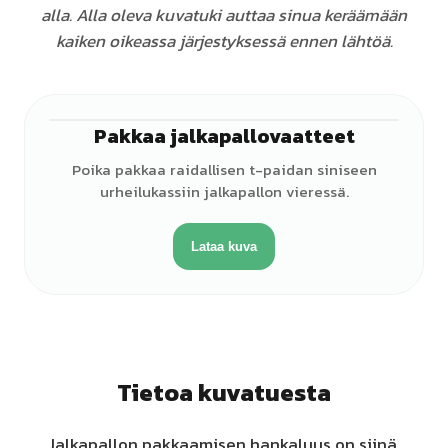
alla. Alla oleva kuvatuki auttaa sinua keräämään
kaiken oikeassa järjestyksessä ennen lähtöä.
Pakkaa jalkapallovaatteet
♂
Poika pakkaa raidallisen t-paidan siniseen
urheilukassiin jalkapallon vieressä.
Lataa kuva
Tietoa kuvatuesta
Jalkapallon pakkaamisen hankaluus on siinä,