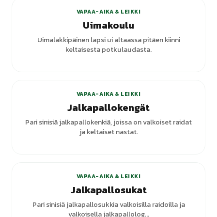
VAPAA-AIKA & LEIKKI
Uimakoulu
Uimalakkipäinen lapsi ui altaassa pitäen kiinni
keltaisesta potkulaudasta.
+
1
varianttia
VAPAA-AIKA & LEIKKI
Jalkapallokengät
Pari sinisiä jalkapallokenkiä, joissa on valkoiset raidat
ja keltaiset nastat.
+
1
varianttia
VAPAA-AIKA & LEIKKI
Jalkapallosukat
Pari sinisiä jalkapallosukkia valkoisilla raidoilla ja
valkoisella jalkapallolog...