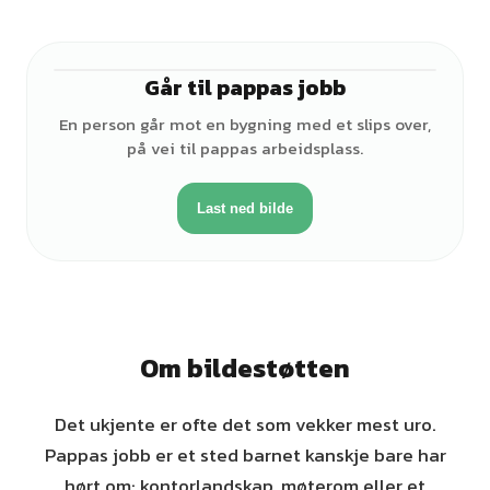
Går til pappas jobb
♂
En person går mot en bygning med et slips over,
på vei til pappas arbeidsplass.
Last ned bilde
Om bildestøtten
Det ukjente er ofte det som vekker mest uro.
Pappas jobb er et sted barnet kanskje bare har
hørt om: kontorlandskap, møterom eller et