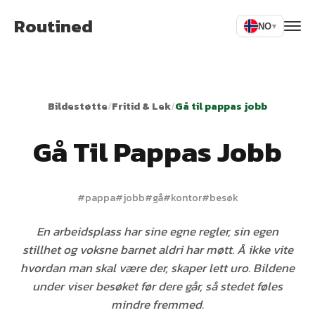
Routined
NO
▾
Bildestøtte
/
Fritid & Lek
/
Gå til pappas jobb
Gå Til Pappas Jobb
#
pappa
#
jobb
#
gå
#
kontor
#
besøk
En arbeidsplass har sine egne regler, sin egen
stillhet og voksne barnet aldri har møtt. Å ikke vite
hvordan man skal være der, skaper lett uro. Bildene
under viser besøket før dere går, så stedet føles
mindre fremmed.