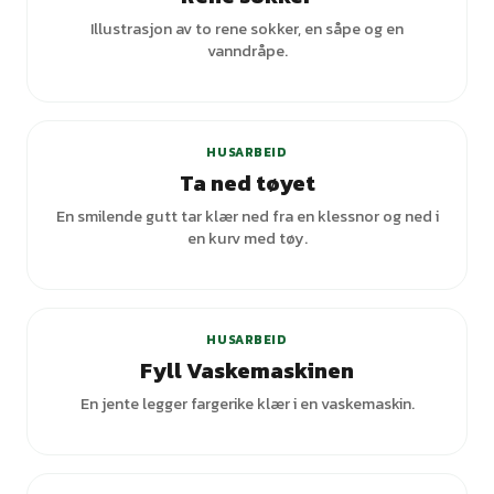
Illustrasjon av to rene sokker, en såpe og en
vanndråpe.
+
1
varianter
HUSARBEID
Ta ned tøyet
En smilende gutt tar klær ned fra en klessnor og ned i
en kurv med tøy.
HUSARBEID
Fyll Vaskemaskinen
En jente legger fargerike klær i en vaskemaskin.