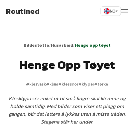
Routined
NO
▾
Bildestøtte
/
Husarbeid
/
Henge opp tøyet
Henge Opp Tøyet
#
klesvask
#
klær
#
klessnor
#
klyper
#
tørke
Klesklypa ser enkel ut til små fingre skal klemme og
holde samtidig. Med bilder som viser ett plagg om
gangen, blir det lettere å lykkes uten å miste tråden.
Stegene står her under.