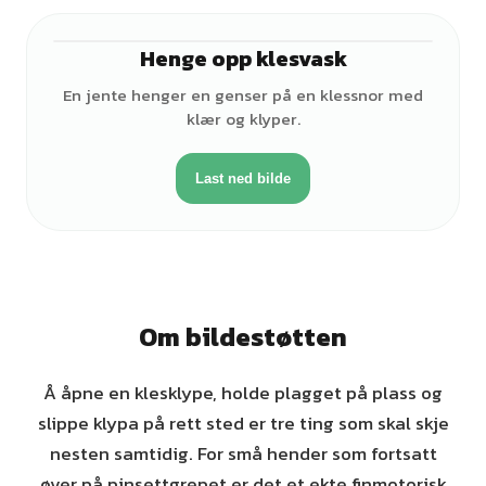
Henge opp klesvask
♀
En jente henger en genser på en klessnor med
klær og klyper.
Last ned bilde
Om bildestøtten
Å åpne en klesklype, holde plagget på plass og
slippe klypa på rett sted er tre ting som skal skje
nesten samtidig. For små hender som fortsatt
øver på pinsettgrepet er det et ekte finmotorisk