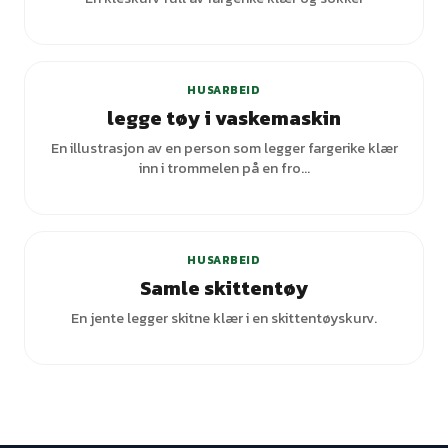
HUSARBEID
legge tøy i vaskemaskin
En illustrasjon av en person som legger fargerike klær
inn i trommelen på en fro...
+
1
varianter
HUSARBEID
Samle skittentøy
En jente legger skitne klær i en skittentøyskurv.