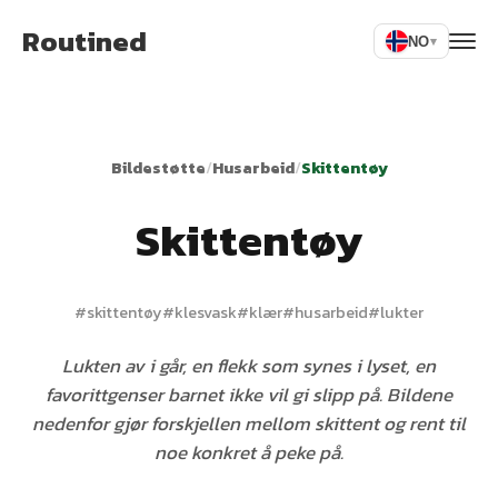
Routined
NO
▾
Bildestøtte
/
Husarbeid
/
Skittentøy
Skittentøy
#
skittentøy
#
klesvask
#
klær
#
husarbeid
#
lukter
Lukten av i går, en flekk som synes i lyset, en
favorittgenser barnet ikke vil gi slipp på. Bildene
nedenfor gjør forskjellen mellom skittent og rent til
noe konkret å peke på.