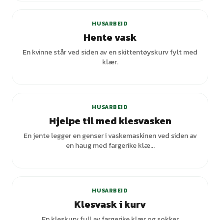
HUSARBEID
Hente vask
En kvinne står ved siden av en skittentøyskurv fylt med
klær.
HUSARBEID
Hjelpe til med klesvasken
En jente legger en genser i vaskemaskinen ved siden av
en haug med fargerike klæ...
HUSARBEID
Klesvask i kurv
En kleskurv full av fargerike klær og sokker