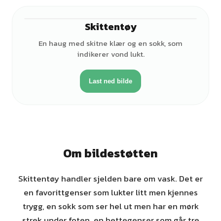
Skittentøy
En haug med skitne klær og en sokk, som
indikerer vond lukt.
Last ned bilde
Om bildestøtten
Skittentøy handler sjelden bare om vask. Det er
en favorittgenser som lukter litt men kjennes
trygg, en sokk som ser hel ut men har en mørk
strek under foten, en hettegenser som går tre