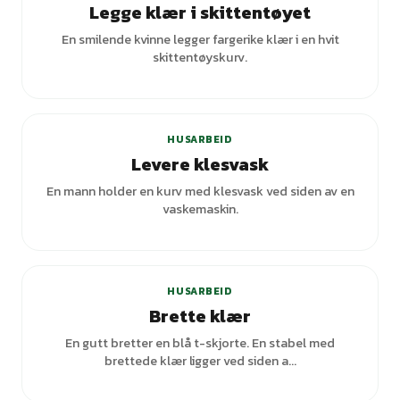
Legge klær i skittentøyet
En smilende kvinne legger fargerike klær i en hvit
skittentøyskurv.
HUSARBEID
Levere klesvask
En mann holder en kurv med klesvask ved siden av en
vaskemaskin.
+
2
varianter
HUSARBEID
Brette klær
En gutt bretter en blå t-skjorte. En stabel med
brettede klær ligger ved siden a...
+
5
varianter