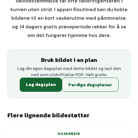
selvbestemmelse får ofte favorittgenseren i
kurven uten strid. I appen Routined kan du koble
bildene til en kort vaskerutine med påminnelse,
og 14 dagers gratis prøveperiode rekker for å se
om det fungerer hjemme hos dere.
Bruk bildet i en plan
Lag din egen dagsplan med dette bildet og last den
ned som utskriftsklar PDF. Helt gratis.
Lag dagsplan
Ferdige dagsplaner
Flere lignende bildestøtter
+
1
varianter
HUSARBEID