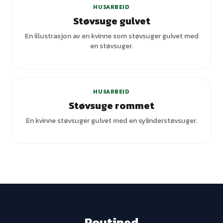
HUSARBEID
Støvsuge gulvet
En illustrasjon av en kvinne som støvsuger gulvet med
en støvsuger.
+
3
varianter
HUSARBEID
Støvsuge rommet
En kvinne støvsuger gulvet med en sylinderstøvsuger.
Routined