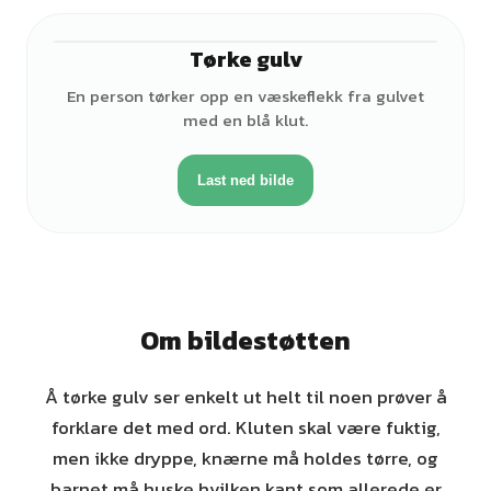
Tørke gulv
♀
En person tørker opp en væskeflekk fra gulvet
med en blå klut.
Last ned bilde
Om bildestøtten
Å tørke gulv ser enkelt ut helt til noen prøver å
forklare det med ord. Kluten skal være fuktig,
men ikke dryppe, knærne må holdes tørre, og
barnet må huske hvilken kant som allerede er