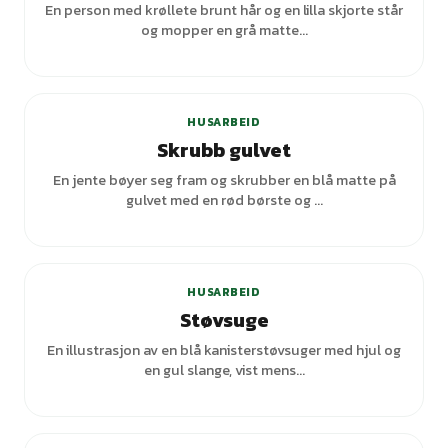
En person med krøllete brunt hår og en lilla skjorte står
og mopper en grå matte...
+
1
varianter
HUSARBEID
Skrubb gulvet
En jente bøyer seg fram og skrubber en blå matte på
gulvet med en rød børste og ...
+
7
varianter
HUSARBEID
Støvsuge
En illustrasjon av en blå kanisterstøvsuger med hjul og
en gul slange, vist mens...
+
1
varianter