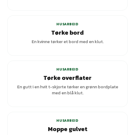
+
7
varianter
HUSARBEID
Tørke bord
En kvinne tørker et bord med en klut.
HUSARBEID
Tørke overflater
En gutt i en hvit t-skjorte tørker en grønn bordplate
med en blå klut.
+
5
varianter
HUSARBEID
Moppe gulvet