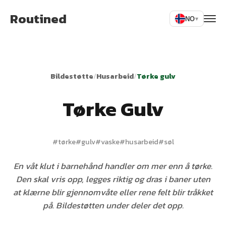
Routined
NO
▾
Bildestøtte
/
Husarbeid
/
Tørke gulv
Tørke Gulv
#
tørke
#
gulv
#
vaske
#
husarbeid
#
søl
En våt klut i barnehånd handler om mer enn å tørke.
Den skal vris opp, legges riktig og dras i baner uten
at klærne blir gjennomvåte eller rene felt blir tråkket
på. Bildestøtten under deler det opp.