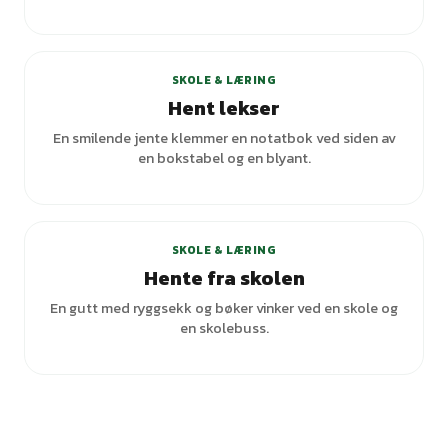
+
3
varianter
SKOLE & LÆRING
Hent lekser
En smilende jente klemmer en notatbok ved siden av
en bokstabel og en blyant.
+
1
varianter
SKOLE & LÆRING
Hente fra skolen
En gutt med ryggsekk og bøker vinker ved en skole og
en skolebuss.