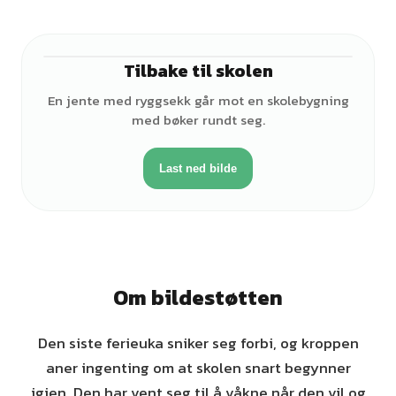
Tilbake til skolen
♀
En jente med ryggsekk går mot en skolebygning
med bøker rundt seg.
Last ned bilde
Om bildestøtten
Den siste ferieuka sniker seg forbi, og kroppen
aner ingenting om at skolen snart begynner
igjen. Den har vent seg til å våkne når den vil og