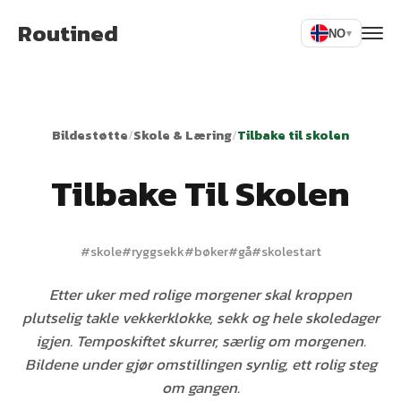
Routined
NO
▾
Bildestøtte
/
Skole & Læring
/
Tilbake til skolen
Tilbake Til Skolen
#
skole
#
ryggsekk
#
bøker
#
gå
#
skolestart
Etter uker med rolige morgener skal kroppen
plutselig takle vekkerklokke, sekk og hele skoledager
igjen. Temposkiftet skurrer, særlig om morgenen.
Bildene under gjør omstillingen synlig, ett rolig steg
om gangen.