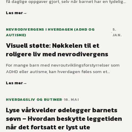
få daglige oppgaver gjort, selv når barnet har en tydelig
timeplan. Forskjellen mellom å vite hva man skal gjøre
Les mer
og faktisk ha energien til å starte oppgaven, koker ofte
ned til motivasjon.
NEVRODIVERGENS I HVERDAGEN (ADHD OG
5.
•
AUTISME)
JAN.
Visuell støtte: Nøkkelen til et
roligere liv med nevrodivergens
For mange barn med nevroutviklingsforstyrrelser som
ADHD eller autisme, kan hverdagen føles som et
puslespill med tusen brikker. Muntlige instruksjoner
Les mer
forsvinner lett i støyen, overganger skaper angst, og
evnen til å organisere seg selv er en konstant utfordring.
Det er her visuell støtte kommer inn som en livredder –
HVERDAGSLIV OG RUTINER
•
16. MAI
et konkret verktøy som skaper klarhet, forutsigbarhet, og
Lyse vårkvelder ødelegger barnets
dermed trygghet.
søvn – Hvordan beskytte leggetiden
når det fortsatt er lyst ute