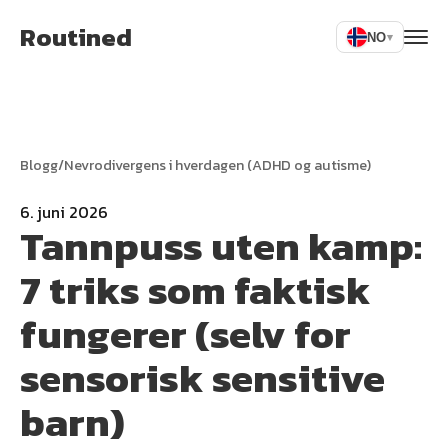
Routined
NO
▾
Blogg
/
Nevrodivergens i hverdagen (ADHD og autisme)
6. juni 2026
Tannpuss uten kamp:
7 triks som faktisk
fungerer (selv for
sensorisk sensitive
barn)