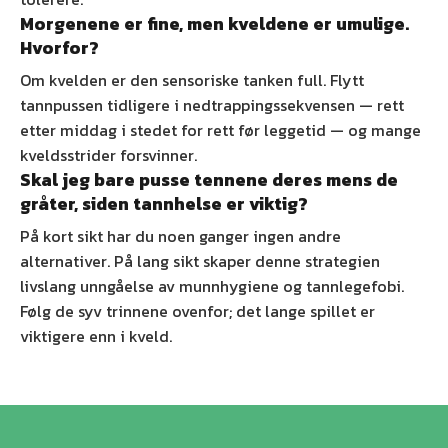
Morgenene er fine, men kveldene er umulige.
Hvorfor?
Om kvelden er den sensoriske tanken full. Flytt
tannpussen tidligere i nedtrappingssekvensen — rett
etter middag i stedet for rett før leggetid — og mange
kveldsstrider forsvinner.
Skal jeg bare pusse tennene deres mens de
gråter, siden tannhelse er viktig?
På kort sikt har du noen ganger ingen andre
alternativer. På lang sikt skaper denne strategien
livslang unngåelse av munnhygiene og tannlegefobi.
Følg de syv trinnene ovenfor; det lange spillet er
viktigere enn i kveld.