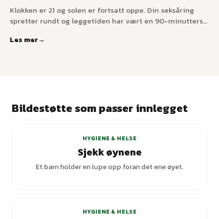
Klokken er 21 og solen er fortsatt oppe. Din seksåring
spretter rundt og leggetiden har vært en 90-minutters
forhandling i to uker. Lyse nordiske vårkvelder saboterer
Les mer
melatonin og ødelegger leggetiden – her er den
praktiske løsningen som ikke krever
mørkleggingsgardiner i hvert rom.
Bildestøtte som passer innlegget
+
1
varianter
HYGIENE & HELSE
Sjekk øynene
Et barn holder en lupe opp foran det ene øyet.
HYGIENE & HELSE