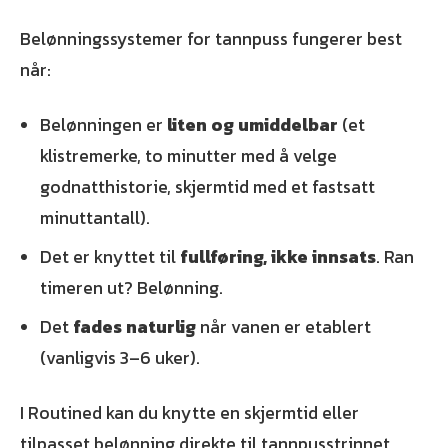
Belønningssystemer for tannpuss fungerer best
når:
Belønningen er
liten og umiddelbar
(et
klistremerke, to minutter med å velge
godnatthistorie, skjermtid med et fastsatt
minuttantall).
Det er knyttet til
fullføring, ikke innsats
. Ran
timeren ut? Belønning.
Det
fades naturlig
når vanen er etablert
(vanligvis 3–6 uker).
I Routined kan du knytte en skjermtid eller
tilpasset belønning direkte til tannpusstrinnet.