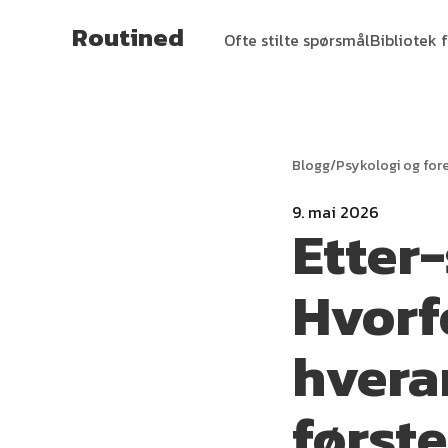
Routined
Ofte stilte spørsmål
Bibliotek f
Blogg
/
Psykologi og fore
9. mai 2026
Etter
Hvorfo
hvera
først