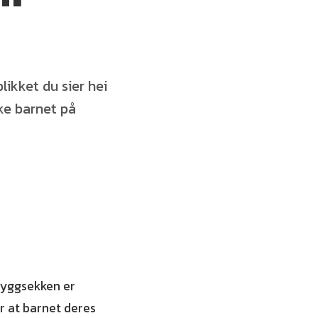
ikket du sier hei
nke barnet på
 ryggsekken er
r at barnet deres