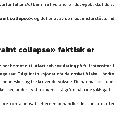
vorfor faller
ditt
barn fra hverandre i det øyeblikket de s
aint collapse»
, og det er et av de mest misforståtte m
aint collapse» faktisk er
r har barnet ditt utført selvregulering på full intensitet. 
ege seg. Fulgt instruksjoner når de ønsket å leke. Håndt
 mennesker og tre krevende voksne. De har maskert ube
e liker, undertrykt trangen til å gråte når noe gikk galt.
 prefrontal innsats. Hjernen behandler det som utmatte