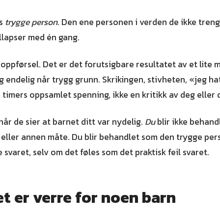
es
trygge person
. Den ene personen i verden de ikke treng
ollapser med én gang.
g oppførsel. Det er det forutsigbare resultatet av et lit
 endelig når trygg grunn. Skrikingen, stivheten, «jeg hat
 timers oppsamlet spenning, ikke en kritikk av deg eller
år de sier at barnet ditt var nydelig.
Du
blir ikke behandl
 eller annen måte. Du blir behandlet som den trygge per
e svaret, selv om det føles som det praktisk feil svaret.
t er verre for noen barn