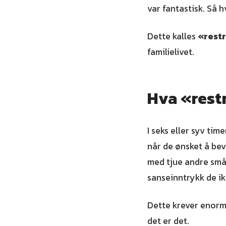
var fantastisk. Så h
Dette kalles
«restr
familielivet.
Hva «restr
I seks eller syv time
når de ønsket å bev
med tjue andre små
sanseinntrykk de ikk
Dette krever enorm
det er det.