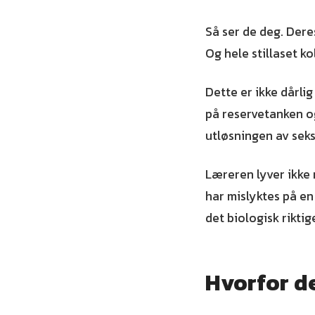
Så ser de deg. Der
Og hele stillaset k
Dette er ikke dårli
på reservetanken og
utløsningen av seks
Læreren lyver ikke n
har mislyktes på en
det biologisk riktig
Hvorfor de