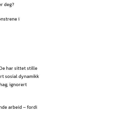
er deg?
ønstrene i
De har sittet stille
ert sosial dynamikk
hag, ignorert
nde arbeid – fordi