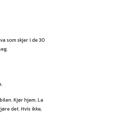
va som skjer i de 30
seg.
e.
bilen. Kjør hjem. La
jøre det. Hvis ikke,