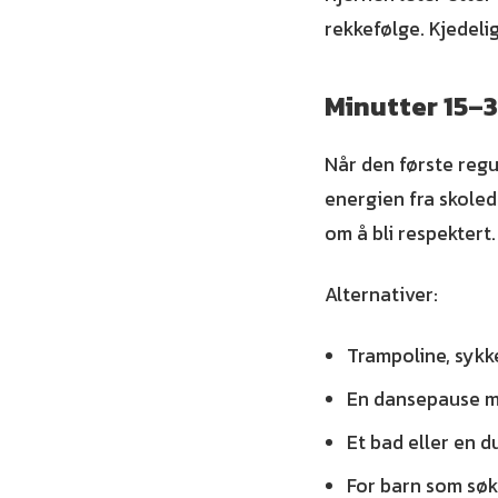
rekkefølge. Kjedeli
Minutter 15–3
Når den første reg
energien fra skoled
om å bli respektert.
Alternativer:
Trampoline, sykke
En dansepause m
Et bad eller en d
For barn som søk