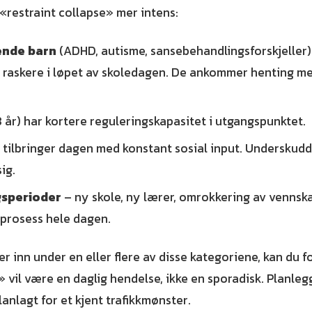
«restraint collapse» mer intens:
ende barn
(ADHD, autisme, sansebehandlingsforskjeller)
 raskere i løpet av skoledagen. De ankommer henting m
 år) har kortere reguleringskapasitet i utgangspunktet.
tilbringer dagen med konstant sosial input. Underskuddet
ig.
gsperioder
– ny skole, ny lærer, omrokkering av vennska
prosess hele dagen.
ler inn under en eller flere av disse kategoriene, kan du f
» vil være en daglig hendelse, ikke en sporadisk. Planle
lanlagt for et kjent trafikkmønster.