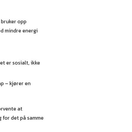
 bruker opp
ed mindre energi
 er sosialt, ikke
p – kjører en
orvente at
gg for det på samme