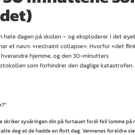
 det)
hele dagen på skolen – og eksploderer i det øyebl
har et navn: «restraint collapse». Hvorfor «det fli
ra hverandre hjemme, og den 30-minutters
tokollen som forhindrer den daglige katastrofen.
n?"
 skriker syvåringen din på fortauet fordi feil lomme på
alte deg at de hadde en flott dag. Vennenes foreldre sie