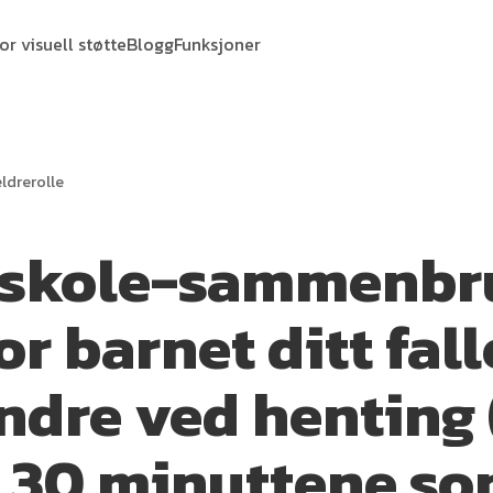
or visuell støtte
Blogg
Funksjoner
ldrerolle
-skole-sammenbr
r barnet ditt fall
ndre ved henting 
e 30 minuttene s