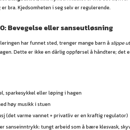
g er bra. Kjedsomheten i seg selv er regulerende.
0: Bevegelse eller sanseutløsning
uleringen har funnet sted, trenger mange barn å
slippe ut
agen. Dette er ikke en dårlig oppførsel å håndtere; det 
l, sparkesykkel eller løping i hagen
ed høy musikk i stuen
usj (det varme vannet + privatliv er en kraftig regulator)
er sanseinntrykk: tungt arbeid som å bære klesvask, sky