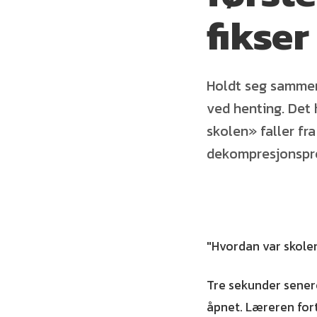
fikser
Holdt seg sammen 
ved henting. Det 
skolen» faller f
dekompresjonspro
"Hvordan var skole
Tre sekunder senere
åpnet. Læreren fort