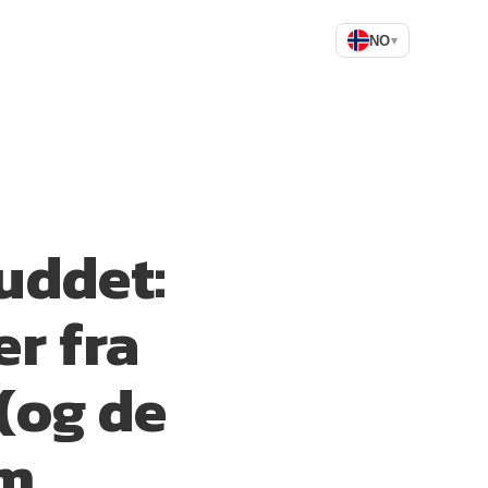
NO
▾
uddet:
er fra
(og de
om