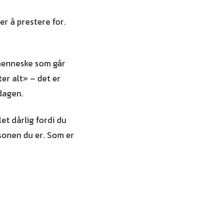
er å prestere for.
e menneske som går
er alt» – det er
 dagen.
et dårlig fordi du
sonen du er. Som er