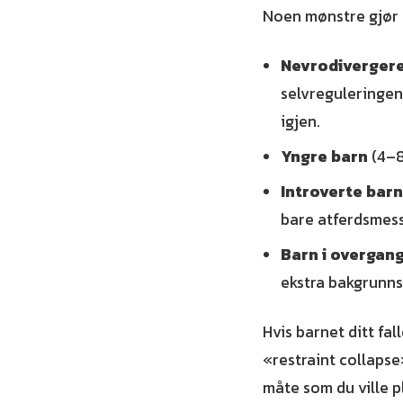
Noen mønstre gjør 
Nevrodiverger
selvreguleringen
igjen.
Yngre barn
(4–8
Introverte barn
bare atferdsmess
Barn i overgan
ekstra bakgrunns
Hvis barnet ditt fal
«restraint collapse
måte som du ville p