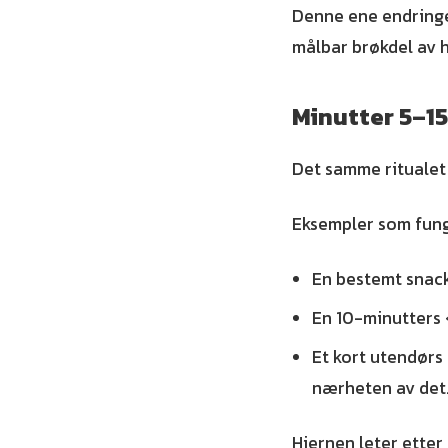
Denne ene endringe
målbar brøkdel av 
Minutter 5–15
Det samme ritualet 
Eksempler som fung
En bestemt snack
En 10-minutters «
Et kort utendørs 
nærheten av det
Hjernen leter etter