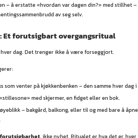
n – å erstatte «hvordan var dagen din?» med stillhet – 
hentingssammenbrudd av seg selv.
: Et forutsigbart overgangsritual
hver dag. Det trenger ikke å være forseggjort.
erer:
s som venter på kjøkkenbenken – den samme hver dag i
stillesone» med skjermer, en fidget eller en bok.
øyeblikk – bakgård, balkong, eller til og med bare å åpne 
.
forutsigbarhet
, ikke nyhet. Ritualet er hva det er, hve