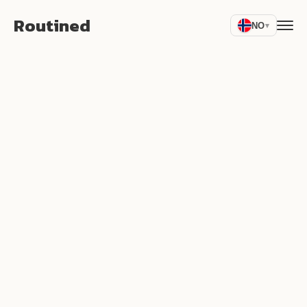
Routined
NO
▾