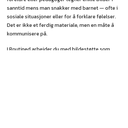
sanntid mens man snakker med barnet — ofte i
sosiale situasjoner eller for å forklare følelser.
Det er ikke et ferdig materiale, men en måte å
kommunisere på.
I Routined arbeider du med bildestøtte som
sammen skaper bildeskjemaer — altså bilder
som bygger opp en visuell rutine. Det erstatter
ikke tegnesamtale, som er et separat verktøy for
spontan kommunikasjon.
Bildestøtte ved ADHD
For barn med ADHD er problemet sjelden å