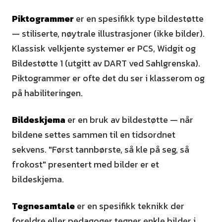
Piktogrammer
er en spesifikk type bildestøtte
— stiliserte, nøytrale illustrasjoner (ikke bilder).
Klassisk velkjente systemer er PCS, Widgit og
Bildestøtte 1 (utgitt av DART ved Sahlgrenska).
Piktogrammer er ofte det du ser i klasserom og
på habiliteringen.
Bildeskjema
er en bruk av bildestøtte — når
bildene settes sammen til en tidsordnet
sekvens. "Først tannbørste, så kle på seg, så
frokost" presentert med bilder er et
bildeskjema.
Tegnesamtale
er en spesifikk teknikk der
foreldre eller pedagoger tegner enkle bilder i