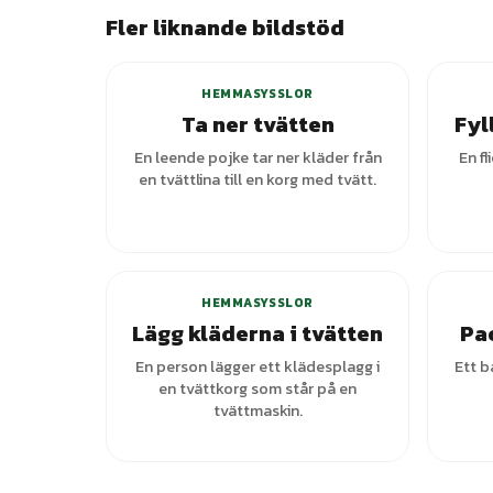
Fler liknande bildstöd
+
1
varianter
HEMMASYSSLOR
Ta ner tvätten
Fyl
En leende pojke tar ner kläder från
En fl
en tvättlina till en korg med tvätt.
HEMMASYSSLOR
Lägg kläderna i tvätten
Pa
En person lägger ett klädesplagg i
Ett b
en tvättkorg som står på en
tvättmaskin.