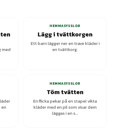
HEMMASYSSLOR
tten
Lägg i tvättkorgen
Ett barn lägger ner en trave kläder i
g med
en tvättkorg.
+
3
varianter
HEMMASYSSLOR
Töm tvätten
läder
En flicka pekar på en stapel vikta
 en
kläder med en pil som visar dem
läggas i en s...