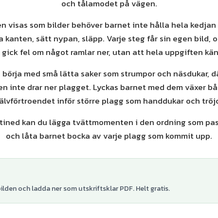
och tålamodet på vägen.
 visas som bilder behöver barnet inte hålla hela kedjan 
a kanten, sätt nypan, släpp. Varje steg får sin egen bild, o
t gick fel om något ramlar ner, utan att hela uppgiften kä
s: börja med små lätta saker som strumpor och näsdukar, 
ten inte drar ner plagget. Lyckas barnet med dem växer b
jälvförtroendet inför större plagg som handdukar och tröjo
ined kan du lägga tvättmomenten i den ordning som passa
och låta barnet bocka av varje plagg som kommit upp.
lden och ladda ner som utskriftsklar PDF. Helt gratis.