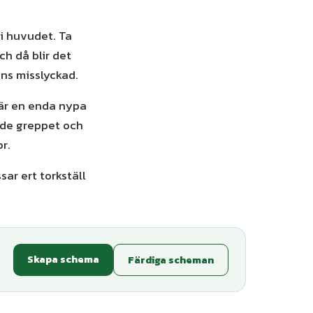
i huvudet. Ta
ch då blir det
nns misslyckad.
där en enda nypa
åde greppet och
r.
r ert torkställ
Skapa schema
Färdiga scheman