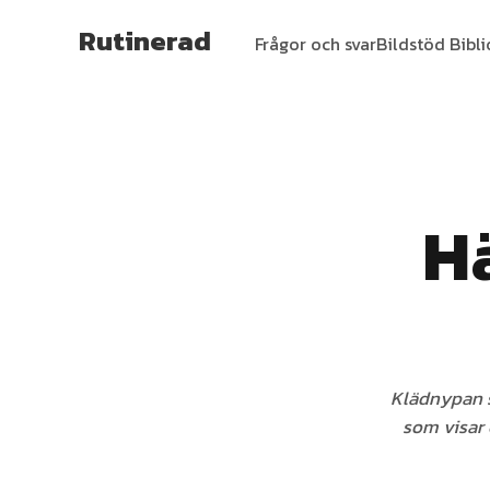
Rutinerad
Frågor och svar
Bildstöd Bibl
H
Klädnypan s
som visar e