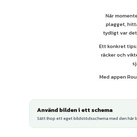
När momenten
plagget, hitt
tydligt var de
Ett konkret tip
räcker och vik
s
Med appen Rout
Använd bilden i ett schema
Sätt ihop ett eget bildstödsschema med den här bi