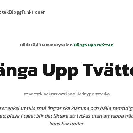
iotek
Blogg
Funktioner
Bildstöd
/
Hemmasysslor
/
Hänga upp tvätten
änga Upp Tvätt
#
tvätt
#
kläder
#
tvättlina
#
klädnypor
#
torka
er enkel ut tills små fingrar ska klämma och hålla samtidigt
tt plagg i taget blir det lättare att lyckas utan att tappa tr
finns här under.