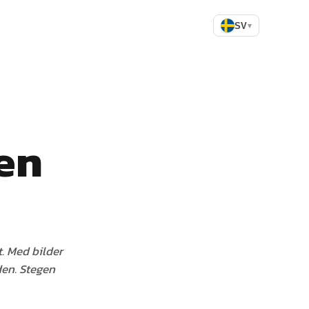
SV
▾
en
. Med bilder
åden. Stegen