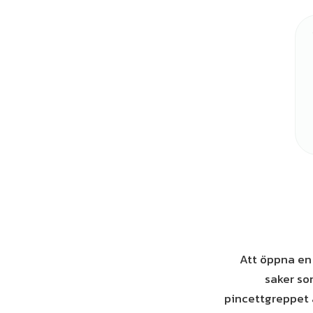
Att öppna en 
saker so
pincettgreppet ä