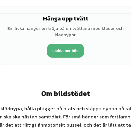
Hänga upp tvätt
♀
En flicka hänger en tröja på en tvättlina med kläder och
klädnypor.
Ladda ner bild
Om bildstödet
klädnypa, hålla plagget på plats och släppa nypan på rätt
m ska ske nästan samtidigt. För små händer som fortfaran
r det ett riktigt finmotoriskt pussel, och det är lätt att