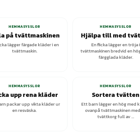
HEMMASYSSLOR
HEMMASYSSLOR
la på tvättmaskinen
Hjälpa till med tvä
icka lägger färgade kläder i en
En flicka lägger en tröja i
tvättmaskin.
tvättmaskinen bredvid en hö
färgglada kläder.
HEMMASYSSLOR
HEMMASYSSLOR
cka upp rena kläder
Sortera tvätten
arn packar upp vikta kläder ur
Ett barn lägger en hög med k
en resväska.
ovanpå tvättmaskinen med
tvättkorg full av ...