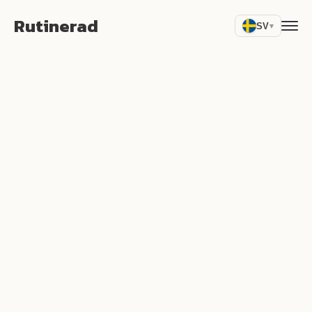
Rutinerad
SV
▾