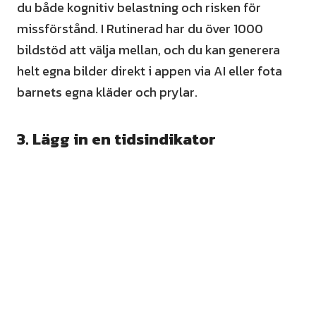
du både kognitiv belastning och risken för
missförstånd. I Rutinerad har du över 1000
bildstöd att välja mellan, och du kan generera
helt egna bilder direkt i appen via AI eller fota
barnets egna kläder och prylar.
3. Lägg in en tidsindikator
Tid är abstrakt för barn. "Vi måste skynda oss"
säger ingenting. En visuell timer som tickar ner
berättar exakt hur mycket tid som finns kvar. När
barnet ser tiden krympa förvandlas tid från ett
vuxenkrav till något konkret som de själva kan
förhålla sig till.