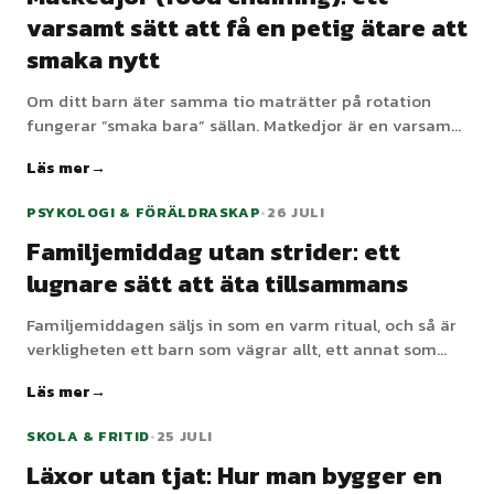
varsamt sätt att få en petig ätare att
smaka nytt
Om ditt barn äter samma tio maträtter på rotation
fungerar ”smaka bara” sällan. Matkedjor är en varsam
metod steg för steg som bygger broar från maten de
Läs mer
redan älskar till nya, en liten förändring i taget.
PSYKOLOGI & FÖRÄLDRASKAP
•
26 JULI
Familjemiddag utan strider: ett
lugnare sätt att äta tillsammans
Familjemiddagen säljs in som en varm ritual, och så är
verkligheten ett barn som vägrar allt, ett annat som
studsar av stolen, och du som förhandlar om tuggor.
Läs mer
Middagar behöver inte vara strider – det mesta bråket
kommer från några få fixbara mönster.
SKOLA & FRITID
•
25 JULI
Läxor utan tjat: Hur man bygger en