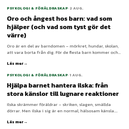
PSYKOLOGI & FÖRÄLDRASKAP
•
2 AUG.
Oro och ångest hos barn: vad som
hjälper (och vad som tyst gör det
värre)
Oro är en del av barndomen – mörkret, hundar, skolan,
att vara borta från dig. För de flesta barn kommer och
går den. Men ångest kan växa när vi bemöter den på de
Läs mer
välmenande sätt som råkar göda den. Här är vad som
faktiskt hjälper.
PSYKOLOGI & FÖRÄLDRASKAP
•
1 AUG.
Hjälpa barnet hantera ilska: från
stora känslor till lugnare reaktioner
Ilska skrämmer föräldrar – skriken, slagen, smällda
dörrar. Men ilska i sig är en normal, hälsosam känsla.
Uppgiften är inte att hindra barnet från att känna den,
Läs mer
utan att hjälpa dem hantera den utan att skada sig