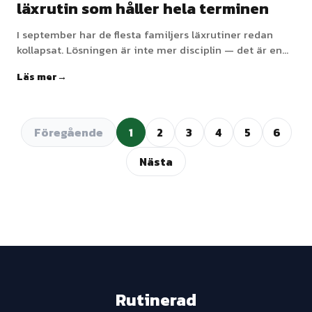
läxrutin som håller hela terminen
I september har de flesta familjers läxrutiner redan
kollapsat. Lösningen är inte mer disciplin — det är en
bättre utformad rutin. Tid på dagen, miljö, pausstruktur
Läs mer
och belöningskopplingar, plus vad man ska göra när ditt
barn har ADHD eller andra skillnader i exekutiva
funktioner.
Föregående
1
2
3
4
5
6
Nästa
Rutinerad