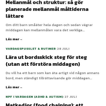
Mellanmål och struktur: så gör
planerade mellanmål måltiderna
lättare
Om ditt barn småäter hela dagen och sedan vägrar
middagen kan mellanmålen vara det verkliga
problemet, inte middagen. Lite struktur kring måltider
Läs mer
och mellanmål gör alla hungrigare vid rätt tider och
lugnare däremellan.
VARDAGSPUSSLET & RUTINER
•
28 JULI
Lära ut bordsskick steg för steg
(utan att förstöra middagen)
Du vill ha ett barn som kan äta artigt vid någon annans
bord, men ständigt tillrättavisande gör middagen
olidlig och fungerar sällan. Bordsskick är inlärda
Läs mer
färdigheter som kommer gradvis. Så lär du ut dem utan
att göra varje måltid till en lektion.
NPF I VARDAGEN (ADHD & AUTISM)
•
27 JULI
Matkedjor (food chaining): ett