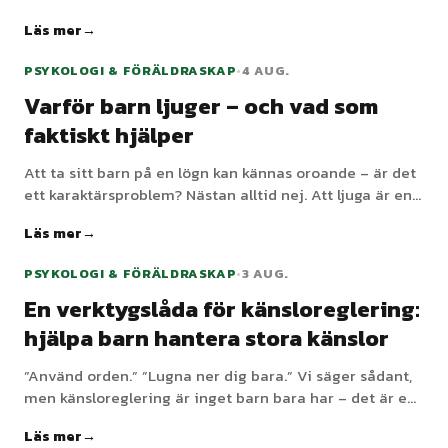
kommunikation: oftast ett barn som säger att ett
Läs mer
behov inte är mött, på det enda sätt de har just nu. Så
bemöter du det så att det fungerar mindre och avtar
PSYKOLOGI & FÖRÄLDRASKAP
•
4 AUG.
snabbare.
Varför barn ljuger – och vad som
faktiskt hjälper
Att ta sitt barn på en lögn kan kännas oroande – är det
ett karaktärsproblem? Nästan alltid nej. Att ljuga är en
normal del av utvecklingen, och hur vi reagerar avgör
Läs mer
om det avtar eller växer. Här är varför barn ljuger och
vad som hjälper.
PSYKOLOGI & FÖRÄLDRASKAP
•
3 AUG.
En verktygslåda för känsloreglering:
hjälpa barn hantera stora känslor
”Använd orden.” ”Lugna ner dig bara.” Vi säger sådant,
men känsloreglering är inget barn bara har – det är en
färdighet, byggd långsamt, med vår hjälp. Här är en
Läs mer
praktisk verktygslåda med det som faktiskt hjälper.