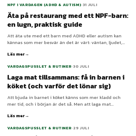
själva, andra eller saker.
NPF I VARDAGEN (ADHD & AUTISM)
•
31 JULI
Äta på restaurang med ett NPF-barn:
en lugn, praktisk guide
Att äta ute med ett barn med ADHD eller autism kan
kännas som mer besvär än det är värt: väntan, ljudet,
den obekanta maten, att sitta still. Men med lite
Läs mer
förberedelse kan restauranger bli hanterbara, till och
med trevliga.
VARDAGSPUSSLET & RUTINER
•
30 JULI
Laga mat tillsammans: få in barnen i
köket (och varför det lönar sig)
Att bjuda in barnet i köket känns som mer kladd och
mer tid, och i början är det så. Men att laga mat
tillsammans är en av de mest värdefulla sakerna du
Läs mer
kan göra: det bygger färdigheter, gör barn mer villiga
att äta, och är verklig samvarotid.
VARDAGSPUSSLET & RUTINER
•
29 JULI