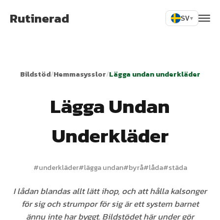
Rutinerad
SV
▾
Bildstöd
/
Hemmasysslor
/
Lägga undan underkläder
Lägga Undan
Underkläder
#
underkläder
#
lägga undan
#
byrå
#
låda
#
städa
I lådan blandas allt lätt ihop, och att hålla kalsonger
för sig och strumpor för sig är ett system barnet
ännu inte har byggt. Bildstödet här under gör