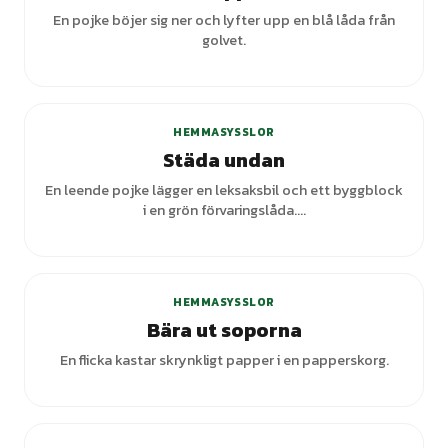
En pojke böjer sig ner och lyfter upp en blå låda från
golvet.
HEMMASYSSLOR
Städa undan
En leende pojke lägger en leksaksbil och ett byggblock
i en grön förvaringslåda....
+
4
varianter
HEMMASYSSLOR
Bära ut soporna
En flicka kastar skrynkligt papper i en papperskorg.