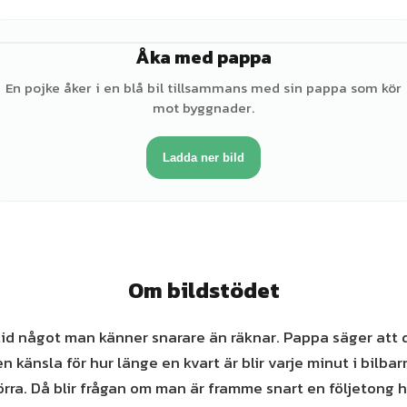
Åka med pappa
♂
En pojke åker i en blå bil tillsammans med sin pappa som kör
mot byggnader.
Ladda ner bild
Om bildstödet
 tid något man känner snarare än räknar. Pappa säger att d
n känsla för hur länge en kvart är blir varje minut i bilbar
rra. Då blir frågan om man är framme snart en följetong 