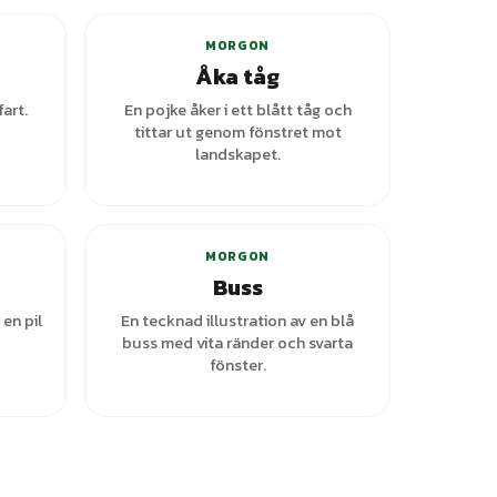
MORGON
Åka tåg
fart.
En pojke åker i ett blått tåg och
tittar ut genom fönstret mot
landskapet.
ianter
MORGON
Buss
 en pil
En tecknad illustration av en blå
buss med vita ränder och svarta
fönster.