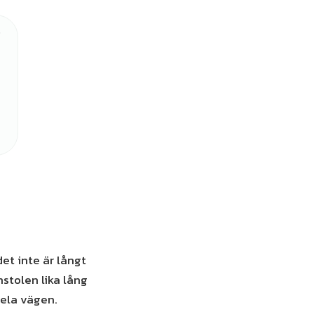
et inte är långt
nstolen lika lång
hela vägen.