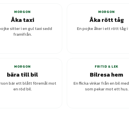
MORGON
MORGON
Åka taxi
Åka rött tåg
ojke sitter i en gul taxi sedd
En pojke åker i ett rött tåg i 
framifrån.
+
1
var
MORGON
FRITID & LEK
bära till bil
Bilresa hem
rson bär ett blått föremål mot
En flicka vinkar från en bil med
en röd bil.
som pekar mot ett hus.