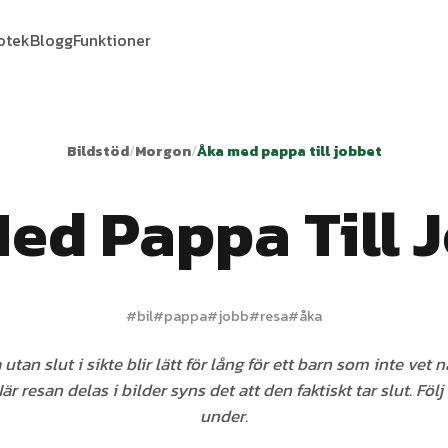
iotek
Blogg
Funktioner
Bildstöd
/
Morgon
/
Åka med pappa till jobbet
ed Pappa Till 
#
bil
#
pappa
#
jobb
#
resa
#
åka
 utan slut i sikte blir lätt för lång för ett barn som inte vet
r resan delas i bilder syns det att den faktiskt tar slut. Följ
under.