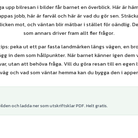
 upp bilresan i bilder får barnet en överblick. Här är hä
ppas jobb, här är farväl och här är vad du gör sen. Sträcka
 blicken mot, och väntan blir mätbar i stället för oändlig. 
som annars driver fram allt fler frågor.
tips: peka ut ett par fasta landmärken längs vägen, en bro
gg in dem som hållpunkter. När barnet känner igen dem v
var, utan att behöva fråga. Vill du göra resan till en egen 
 väg och vad som väntar hemma kan du bygga den i appen
lden och ladda ner som utskriftsklar PDF. Helt gratis.