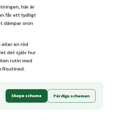
mtningen, här är
n får ett tydligt
Det dämpar oron
 eller en röd
et det själv hur
liten rutin med
 Routined.
Skapa schema
Färdiga scheman
+
1
varianter