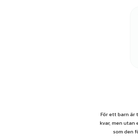
För ett barn är
kvar, men utan e
som den fö