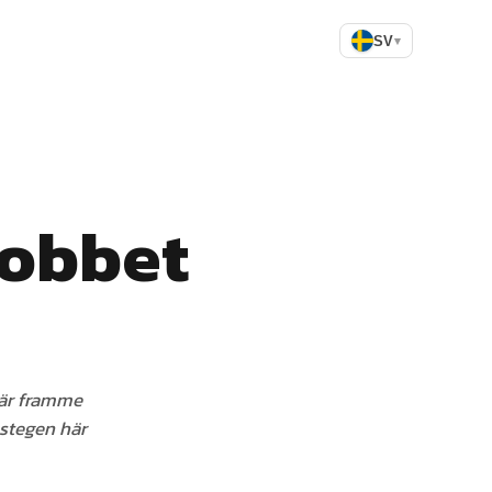
SV
▾
Jobbet
 när framme
 stegen här