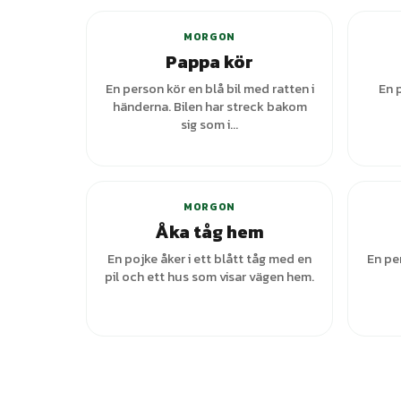
MORGON
Pappa kör
En person kör en blå bil med ratten i
En p
händerna. Bilen har streck bakom
sig som i...
MORGON
Åka tåg hem
En pojke åker i ett blått tåg med en
En pe
pil och ett hus som visar vägen hem.