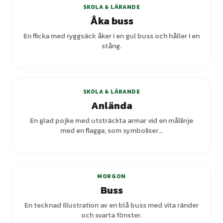
SKOLA & LÄRANDE
Åka buss
En flicka med ryggsäck åker i en gul buss och håller i en
stång.
SKOLA & LÄRANDE
Anlända
En glad pojke med utsträckta armar vid en mållinje
med en flagga, som symboliser...
MORGON
Buss
En tecknad illustration av en blå buss med vita ränder
och svarta fönster.