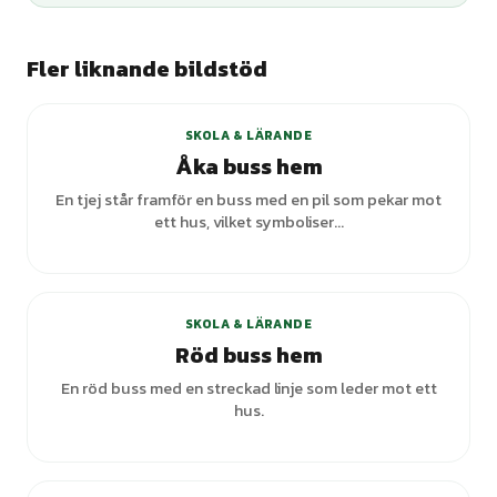
Fler liknande bildstöd
SKOLA & LÄRANDE
Åka buss hem
En tjej står framför en buss med en pil som pekar mot
ett hus, vilket symboliser...
+
2
varianter
SKOLA & LÄRANDE
Röd buss hem
En röd buss med en streckad linje som leder mot ett
hus.
+
4
varianter