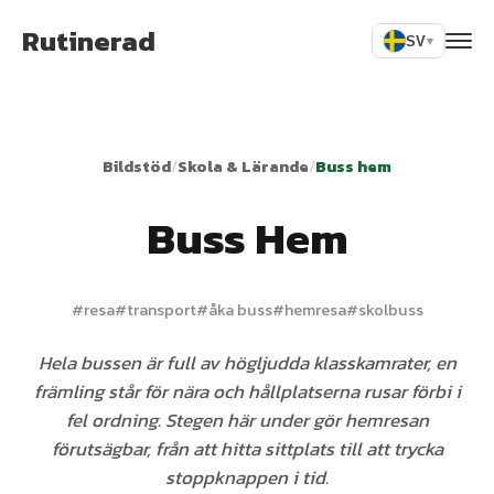
Rutinerad
SV
▾
Bildstöd
/
Skola & Lärande
/
Buss hem
Buss Hem
#
resa
#
transport
#
åka buss
#
hemresa
#
skolbuss
Hela bussen är full av högljudda klasskamrater, en
främling står för nära och hållplatserna rusar förbi i
fel ordning. Stegen här under gör hemresan
förutsägbar, från att hitta sittplats till att trycka
stoppknappen i tid.