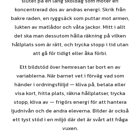
slutet på en lång skoldag som möter en
koncentrerad dos av andras energi. Skrik från
bakre raden, en ryggsäck som puttar mot armen,
lukten av matlådor och våta jackor. Mitt i allt
det ska man dessutom hålla räkning på vilken
hållplats som är rätt, och trycka stopp i tid utan
att gå för tidigt eller åka förbi.
Ett bildstöd över hemresan tar bort en av
variablerna. När barnet vet i förväg vad som
händer i ordningsföljd — kliva på, betala eller
visa kort, hitta plats, räkna hållplatser, trycka
stopp, kliva av — frigörs energi för att hantera
ljudnivån och de andra eleverna. Bilder är också
ett tyst stöd i en miljö där det är svårt att fråga
vuxen.