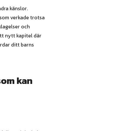
ndra känslor.
r som verkade trotsa
klagelser och
tt nytt kapitel där
rdar ditt barns
 som kan