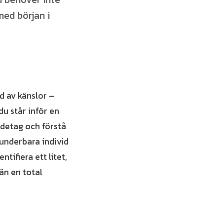
med början i
d av känslor –
du står inför en
ndetag och förstå
 underbara individ
ntifiera ett litet,
än en total