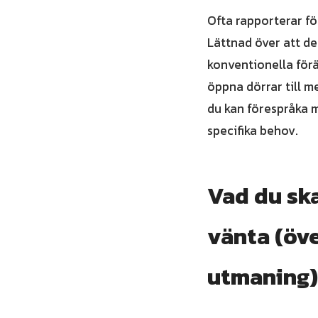
Ofta rapporterar fö
Lättnad över att det
konventionella för
öppna dörrar till me
du kan förespråka m
specifika behov.
Vad du ska
vänta (öve
utmaning)