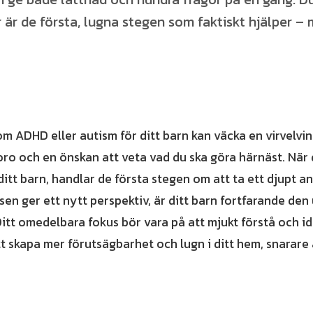
r är de första, lugna stegen som faktiskt hjälper – 
om ADHD eller autism för ditt barn kan väcka en virvelvin
 oro och en önskan att veta vad du ska göra härnäst. När 
tt barn, handlar de första stegen om att ta ett djupt a
en ger ett nytt perspektiv, är ditt barn fortfarande den
 Ditt omedelbara fokus bör vara på att mjukt förstå och ide
att skapa mer förutsägbarhet och lugn i ditt hem, snarare 