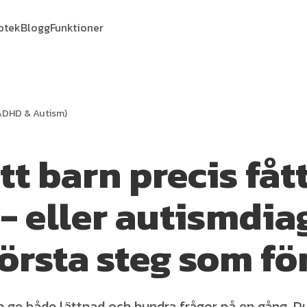
iotek
Blogg
Funktioner
ADHD & Autism)
tt barn precis fåt
 eller autismdia
örsta steg som fö
n ge både lättnad och hundra frågor på en gång. D