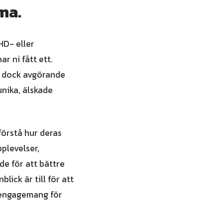
ma.
HD- eller
r ni fått ett.
r dock avgörande
unika, älskade
förstå hur deras
plevelser,
e för att bättre
lick är till för att
t engagemang för