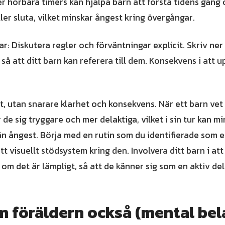
er hörbara timers kan hjälpa barn att förstå tidens gång 
ler sluta, vilket minskar ångest kring övergångar.
ar: Diskutera regler och förväntningar explicit. Skriv ne
så att ditt barn kan referera till dem. Konsekvens i att 
et, utan snarare klarhet och konsekvens. När ett barn vet
 de sig tryggare och mer delaktiga, vilket i sin tur kan mi
n ångest. Börja med en rutin som du identifierade som 
tt visuellt stödsystem kring den. Involvera ditt barn i at
om det är lämpligt, så att de känner sig som en aktiv del
m föräldern också (mental bel