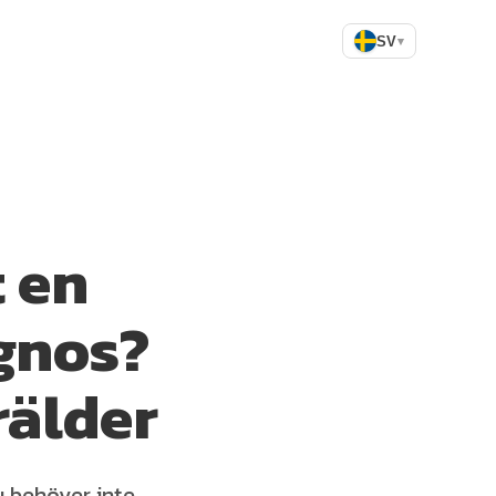
SV
▾
t en
gnos?
rälder
u behöver inte