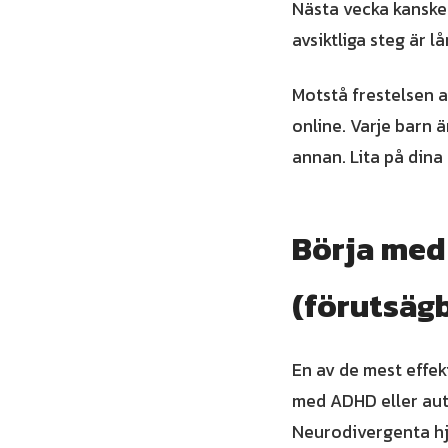
Nästa vecka kanske 
avsiktliga steg är l
Motstå frestelsen a
online. Varje barn ä
annan. Lita på dina
Börja med 
(förutsägb
En av de mest effek
med ADHD eller auti
Neurodivergenta hjä