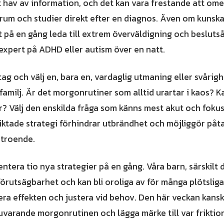
rt hav av information, och det kan vara frestande att ome
forum och studier direkt efter en diagnos. Även om kunsk
llt på en gång leda till extrem överväldigning och besluts
 expert på ADHD eller autism över en natt.
etag och välj en, bara en, vardaglig utmaning eller svåri
n familj. Är det morgonrutiner som alltid urartar i kaos?
r? Välj den enskilda fråga som känns mest akut och fokus
iktade strategi förhindrar utbrändhet och möjliggör påta
rtroende.
ntera tio nya strategier på en gång. Våra barn, särskilt
förutsägbarhet och kan bli oroliga av för många plötsliga
vera effekten och justera vid behov. Den här veckan kansk
uvarande morgonrutinen och lägga märke till var friktio