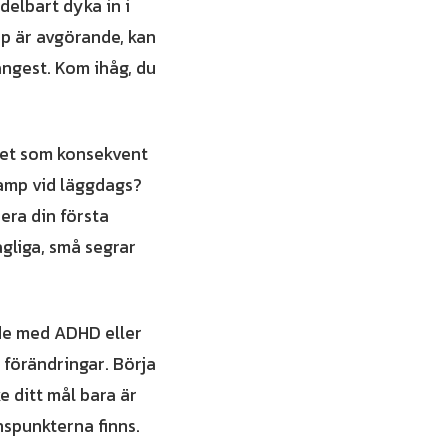
delbart dyka in i
ap är avgörande, kan
ångest. Kom ihåg, du
ghet som konsekvent
 Kamp vid läggdags?
era din första
gliga, små segrar
 de med ADHD eller
 förändringar. Börja
e ditt mål bara är
nspunkterna finns.