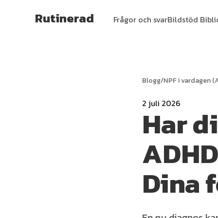
Rutinerad
Frågor och svar
Bildstöd Bibl
Blogg
/
NPF i vardagen (
2 juli 2026
Har di
ADHD-
Dina f
En ny diagnos ka