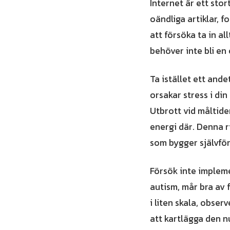
Internet är ett sto
oändliga artiklar, 
att försöka ta in a
behöver inte bli en
Ta istället ett and
orsakar stress i di
Utbrott vid måltide
energi där. Denna r
som bygger självfö
Försök inte impleme
autism, mår bra av 
i liten skala, obser
att kartlägga den n