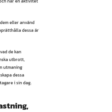
och när en aktivitet
r dem eller använd
upprätthålla dessa är
 vad de kan
nska utbrott,
en utmaning
t skapa dessa
tagare i sin dag.
astning,