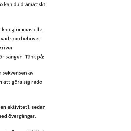
jö kan du dramatiskt
tt kan glömmas eller
m vad som behöver
kriver
för sängen. Tänk på:
ra sekvensen av
m att göra sig redo
en aktivitet], sedan
 med övergångar.