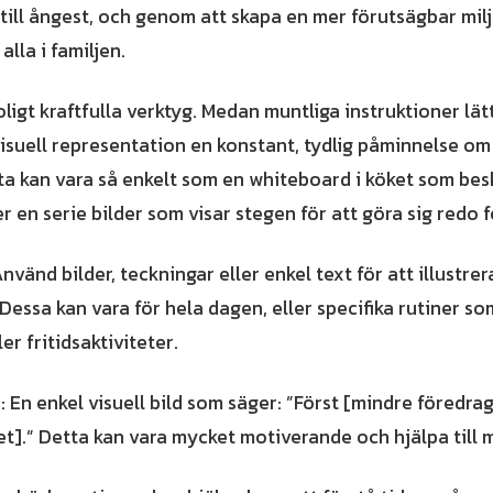
till ångest, och genom att skapa en mer förutsägbar mil
alla i familjen.
oligt kraftfulla verktyg. Medan muntliga instruktioner lä
visuell representation en konstant, tydlig påminnelse o
a kan vara så enkelt som en whiteboard i köket som bes
r en serie bilder som visar stegen för att göra sig redo 
nvänd bilder, teckningar eller enkel text för att illustre
 Dessa kan vara för hela dagen, eller specifika rutiner so
ler fritidsaktiviteter.
 En enkel visuell bild som säger: ”Först [mindre föredrag
et].” Detta kan vara mycket motiverande och hjälpa till