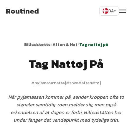
Routined
DA
▾
Billedstøtte
/
Aften & Nat
/
Tag nattøj på
Tag Nattøj På
#
pyjamas
#
nattøj
#
sove
#
aften
#
tøj
Når pyjamassen kommer på, sender kroppen ofte to
signaler samtidig: roen melder sig, men også
erkendelsen af at dagen er forbi. Billedstøtten her
under fanger det vendepunkt med tydelige trin.