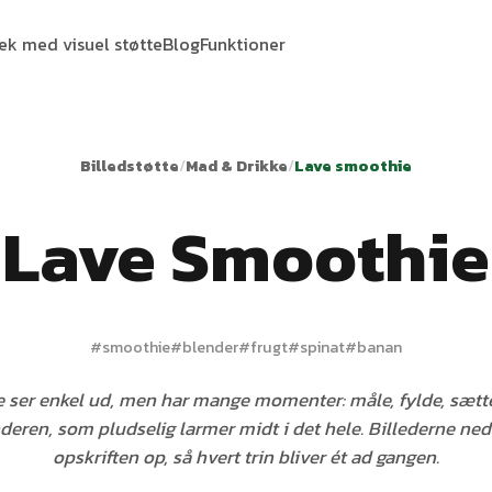
tek med visuel støtte
Blog
Funktioner
Billedstøtte
/
Mad & Drikke
/
Lave smoothie
Lave Smoothie
#
smoothie
#
blender
#
frugt
#
spinat
#
banan
 ser enkel ud, men har mange momenter: måle, fylde, sætte
nderen, som pludselig larmer midt i det hele. Billederne ned
opskriften op, så hvert trin bliver ét ad gangen.