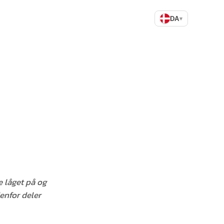
DA
▾
 låget på og
enfor deler