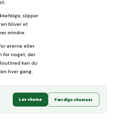
et.
kkefølge, slipper
en bliver et
mer mindre.
for ørerne eller
m for noget, der
 Routined kan du
en hver gang.
Lav skema
Færdige skemaer