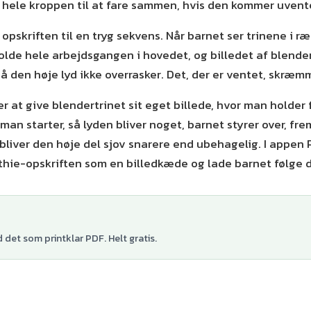
 hele kroppen til at fare sammen, hvis den kommer uvent
 opskriften til en tryg sekvens. Når barnet ser trinene i ræ
holde hele arbejdsgangen i hovedet, og billedet af blender
 så den høje lyd ikke overrasker. Det, der er ventet, skræm
er at give blendertrinet sit eget billede, hvor man holder 
 man starter, så lyden bliver noget, barnet styrer over, fre
bliver den høje del sjov snarere end ubehagelig. I appen
ie-opskriften som en billedkæde og lade barnet følge d
det som printklar PDF. Helt gratis.