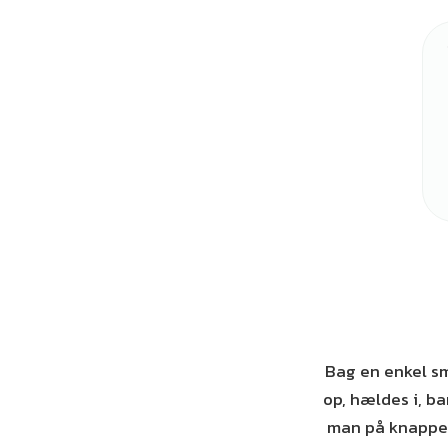
Bag en enkel s
op, hældes i, ba
man på knappen