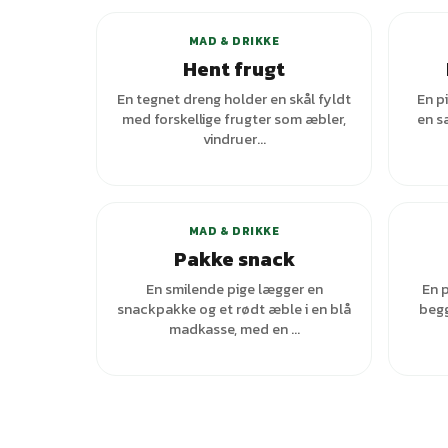
MAD & DRIKKE
Hent frugt
En tegnet dreng holder en skål fyldt
En p
med forskellige frugter som æbler,
en s
vindruer...
MAD & DRIKKE
Pakke snack
En smilende pige lægger en
En p
snackpakke og et rødt æble i en blå
begg
madkasse, med en ...