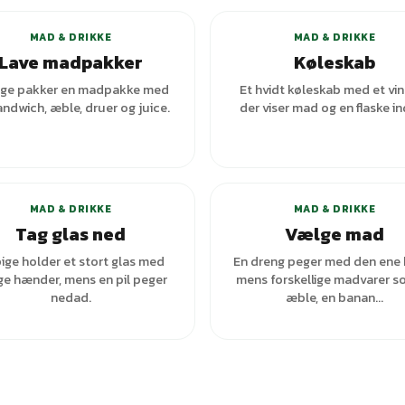
MAD & DRIKKE
MAD & DRIKKE
Lave madpakker
Køleskab
ige pakker en madpakke med
Et hvidt køleskab med et vi
andwich, æble, druer og juice.
der viser mad og en flaske in
+
1
var
MAD & DRIKKE
MAD & DRIKKE
Tag glas ned
Vælge mad
ige holder et stort glas med
En dreng peger med den ene 
e hænder, mens en pil peger
mens forskellige madvarer s
nedad.
æble, en banan...