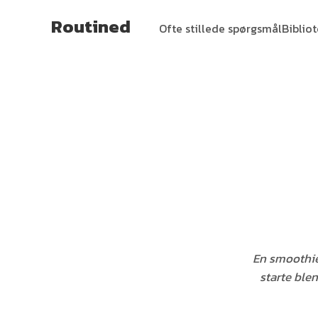
Routined
Ofte stillede spørgsmål
Biblio
En smoothie
starte ble