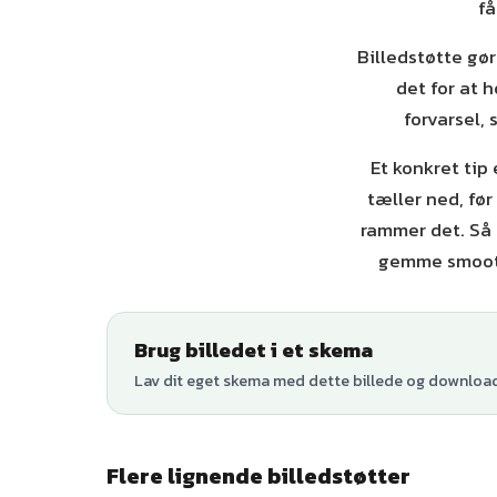
få
Billedstøtte gør
det for at 
forvarsel,
Et konkret tip 
tæller ned, før
rammer det. Så 
gemme smooth
Brug billedet i et skema
Lav dit eget skema med dette billede og download 
Flere lignende billedstøtter