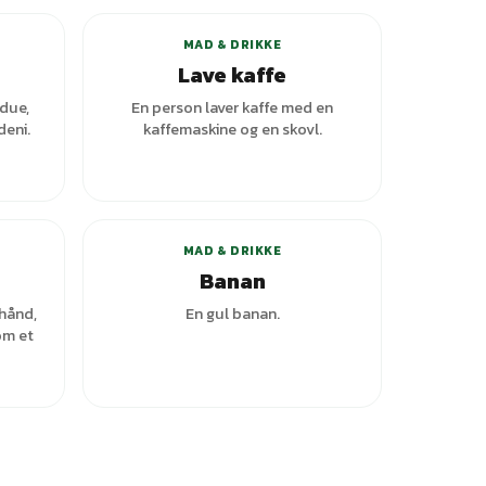
MAD & DRIKKE
Lave kaffe
ndue,
En person laver kaffe med en
deni.
kaffemaskine og en skovl.
ianter
MAD & DRIKKE
Banan
hånd,
En gul banan.
om et