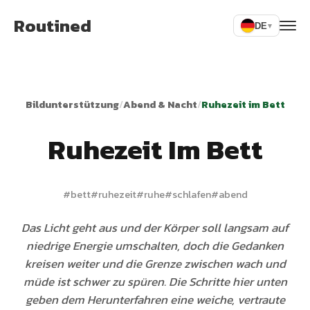
Routined
DE
▾
Bildunterstützung
/
Abend & Nacht
/
Ruhezeit im Bett
Ruhezeit Im Bett
#
bett
#
ruhezeit
#
ruhe
#
schlafen
#
abend
Das Licht geht aus und der Körper soll langsam auf
niedrige Energie umschalten, doch die Gedanken
kreisen weiter und die Grenze zwischen wach und
müde ist schwer zu spüren. Die Schritte hier unten
geben dem Herunterfahren eine weiche, vertraute