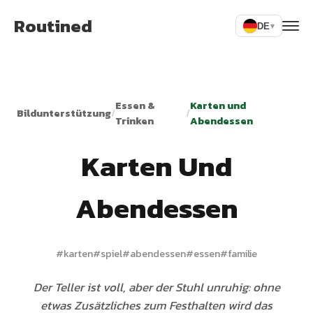
Routined
DE
▾
Essen &
Karten und
Bildunterstützung
/
/
Trinken
Abendessen
Karten Und
Abendessen
#
karten
#
spiel
#
abendessen
#
essen
#
familie
Der Teller ist voll, aber der Stuhl unruhig: ohne
etwas Zusätzliches zum Festhalten wird das