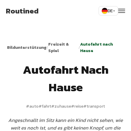
Routined
DE
▾
Freizeit &
Autofahrt nach
Bildunterstützung
/
/
Spiel
Hause
Autofahrt Nach
Hause
#
auto
#
fahrt
#
zuhause
#
reise
#
transport
Angeschnallt im Sitz kann ein Kind nicht sehen, wie
weit es noch ist, und es gibt keinen Knopf, um die