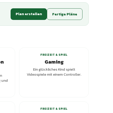
Plan erstellen
Fertige Pläne
+
1
Varianten
FREIZEIT & SPIEL
on
Gaming
Ein glückliches Kind spielt
Videospiele mit einem Controller.
en
g und
+
1
Varianten
FREIZEIT & SPIEL