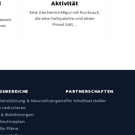
d
Aktivität
Eine Zeichentrickfigur mit Rucksack,
die eine Farbpalette und einen
 einem
Pinsel hält,...
ben
GSBEREICHE
PARTNERSCHAFTEN
nterstützung & Neurodivergenz
Für Inhaltsersteller
 reduzieren
 & Belohnungen
Routineplan
lle Pläne