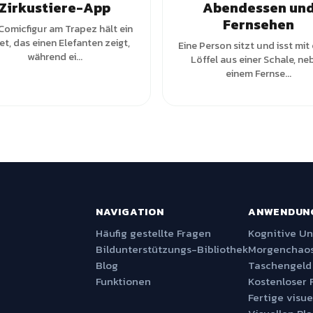
Zirkustiere-App
Abendessen un
Fernsehen
Comicfigur am Trapez hält ein
et, das einen Elefanten zeigt,
Eine Person sitzt und isst mit
während ei...
Löffel aus einer Schale, ne
einem Fernse...
NAVIGATION
ANWENDUN
Häufig gestellte Fragen
Kognitive U
Bildunterstützungs-Bibliothek
Morgenchaos
Blog
Taschengeld
Funktionen
Kostenloser 
Fertige visue