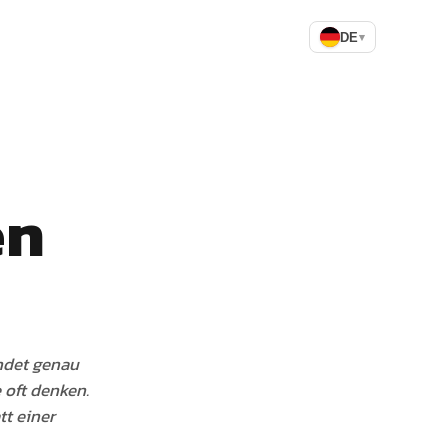
DE
▾
en
endet genau
 oft denken.
t einer