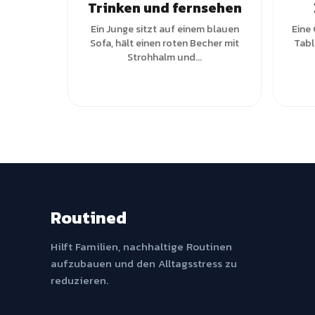
Trinken und fernsehen
Ein Junge sitzt auf einem blauen
Eine 
Sofa, hält einen roten Becher mit
Tabl
Strohhalm und...
Routined
Hilft Familien, nachhaltige Routinen
aufzubauen und den Alltagsstress zu
reduzieren.