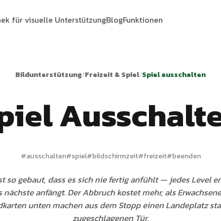
hek für visuelle Unterstützung
Blog
Funktionen
Bildunterstützung
/
Freizeit & Spiel
/
Spiel ausschalten
piel Ausschalt
#
ausschalten
#
spiel
#
bildschirmzeit
#
freizeit
#
beenden
ist so gebaut, dass es sich nie fertig anfühlt — jedes Level 
s nächste anfängt. Der Abbruch kostet mehr, als Erwachsene
ldkarten unten machen aus dem Stopp einen Landeplatz stat
zugeschlagenen Tür.