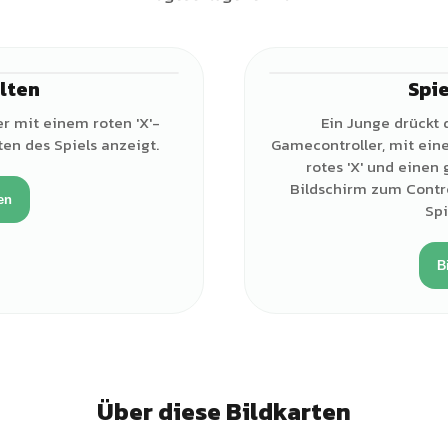
lten
Spi
♂
r mit einem roten 'X'-
Ein Junge drückt
en des Spiels anzeigt.
Gamecontroller, mit ein
rotes 'X' und einen 
Bildschirm zum Contro
en
Spi
B
Über diese Bildkarten