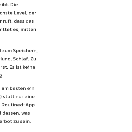
ibt. Die
chste Level, der
 ruft, dass das
bittet es, mitten
ld zum Speichern,
Hund, Schlaf. Zu
st. Es ist keine
g.
, am besten ein
 statt nur eine
er Routined-App
d dessen, was
rbot zu sein.