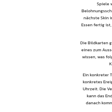
Spiele 
Belohnungsschle
nächste Skin i
Essen fertig ist
Die Bildkarten g
eines zum Aussc
wissen, was fol
K
Ein konkreter 
konkretes Erei
Uhrzeit. Die V
kann das End
danach kommt