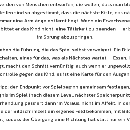
werden von Menschen entworfen, die wollen, dass man ble
ifen sind so abgestimmt, dass die nächste Kiste, das nä
mmer eine Armlänge entfernt liegt. Wenn ein Erwachsener
, bittet er das Kind nicht, eine Tätigkeit zu beenden — er 
im Sprung abzuspringen.
eben die Führung, die das Spiel selbst verweigert. Ein Bi
halten, eines für das, was als Nächstes wartet — Essen, 
gt, macht den Schnitt vernünftig, auch wenn er ungewollt i
ontrolle gegen das Kind, es ist eine Karte für den Ausgan
Tipp: den Endpunkt vor Spielbeginn gemeinsam festlegen
gnis im Spiel (nach diesem Level, nächster Speicherpunkt)
erhandlung passiert dann im Voraus, nicht im Affekt. In d
e der Bildschirmzeit ein eigenes Feld bekommen, mit Bil
, sodass der Übergang eine Richtung hat statt nur ein Ve