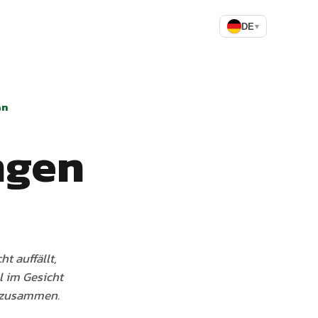
DE
▾
en
ngen
t auffällt,
l im Gesicht
s zusammen.