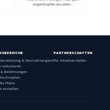
Augentropfen aus einer...
GSBEREICHE
PARTNERSCHAFTEN
nterstützung & Neurodivergenz
Für Inhaltsersteller
 reduzieren
 & Belohnungen
Routineplan
lle Pläne
n erstellen