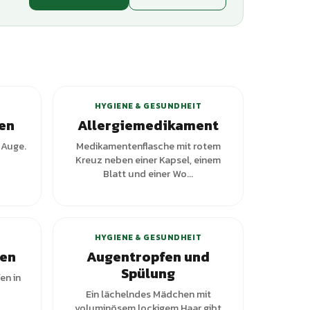
ianten
HYGIENE & GESUNDHEIT
ren
Allergiemedikament
n Auge.
Medikamentenflasche mit rotem
Kreuz neben einer Kapsel, einem
Blatt und einer Wo...
+
2
Varianten
HYGIENE & GESUNDHEIT
ben
Augentropfen und
Spülung
en in
Ein lächelndes Mädchen mit
voluminösem lockigem Haar gibt