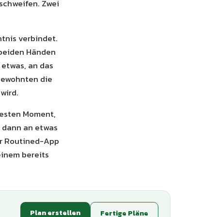
schweifen. Zwei
tnis verbindet.
it beiden Händen
 etwas, an das
gewohnten die
wird.
 festen Moment,
t dann an etwas
der Routined-App
einem bereits
Plan erstellen
Fertige Pläne