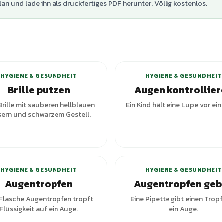
lan und lade ihn als druckfertiges PDF herunter. Völlig kostenlos.
+
1
Var
HYGIENE & GESUNDHEIT
HYGIENE & GESUNDHEIT
Brille putzen
Augen kontrollie
Brille mit sauberen hellblauen
Ein Kind hält eine Lupe vor ei
sern und schwarzem Gestell.
HYGIENE & GESUNDHEIT
HYGIENE & GESUNDHEIT
Augentropfen
Augentropfen ge
 Flasche Augentropfen tropft
Eine Pipette gibt einen Tropf
Flüssigkeit auf ein Auge.
ein Auge.