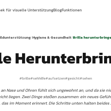
hek für visuelle Unterstützung
Blog
Funktionen
ildunterstützung
/
Hygiene & Gesundheit
/
Brille herunterbring
lle Herunterbri
#
brille
#
sehhilfe
#
aufsetzen
#
gesicht
#
sehen
e an Nase und Ohren fühlt sich ungewohnt an, und da sie nich
leicht liegen. Zwei Dinge stoßen zusammen: ein neues Gefüh
, das im Moment erinnert. Die Schritte unten halten beide