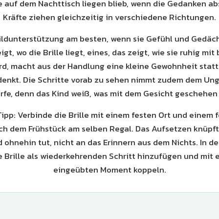
ie auf dem Nachttisch liegen blieb, wenn die Gedanken ab
Kräfte ziehen gleichzeitig in verschiedene Richtungen.
Bildunterstützung am besten, wenn sie Gefühl und Gedäch
eigt, wo die Brille liegt, eines, das zeigt, wie sie ruhig m
rd, macht aus der Handlung eine kleine Gewohnheit statt
 denkt. Die Schritte vorab zu sehen nimmt zudem dem Un
rfe, denn das Kind weiß, was mit dem Gesicht geschehen 
Tipp: Verbinde die Brille mit einem festen Ort und einem
ch dem Frühstück am selben Regal. Das Aufsetzen knüpf
d ohnehin tut, nicht an das Erinnern aus dem Nichts. In 
e Brille als wiederkehrenden Schritt hinzufügen und mit 
eingeübten Moment koppeln.