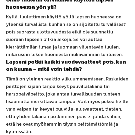
huoneessa yön yli?
Kyllä, tuulettimen käyttö yöllä lapsen huoneessa on
yleensä turvallista, kunhan se on sijoitettu turvallisesti
pois suorasta ulottuvuudesta eikä ole suunnattu
suoraan lapseen pitkiä aikoja. Se voi auttaa
kierrättämään ilmaa ja luomaan viilentävän tuulen,
mikä usein tekee huoneesta mukavamman tuntuisen.
Lapseni potkii kaikki vuodevaatteet pois, kun
on kuuma – mitä voin tehdä?
Tämä on yleinen reaktio ylikuumenemiseen. Raskaiden
peittojen sijaan tarjoa kevyt puuvillalakana tai
harsopäiväpeitto, joka antaa turvallisuuden tunteen
lisäämättä merkittävää lämpöä. Voit myös pukea heille
vain vaipan tai kevyet puuvilla-alusvaatteet, tietäen,
että yhden lakanan potkiminen pois ei johda siihen,
että he ovat myöhemmin täysin peittämättömiä ja
kylmissään.