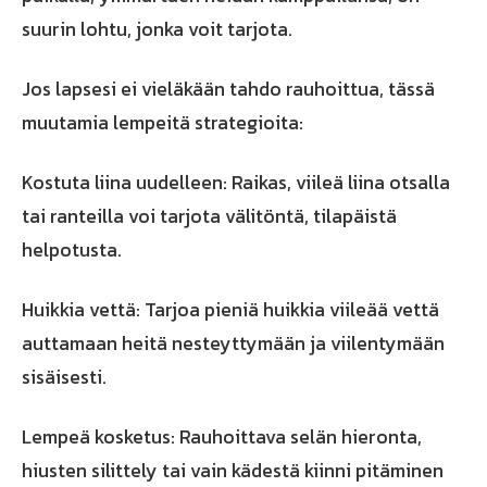
suurin lohtu, jonka voit tarjota.
Jos lapsesi ei vieläkään tahdo rauhoittua, tässä
muutamia lempeitä strategioita:
Kostuta liina uudelleen: Raikas, viileä liina otsalla
tai ranteilla voi tarjota välitöntä, tilapäistä
helpotusta.
Huikkia vettä: Tarjoa pieniä huikkia viileää vettä
auttamaan heitä nesteyttymään ja viilentymään
sisäisesti.
Lempeä kosketus: Rauhoittava selän hieronta,
hiusten silittely tai vain kädestä kiinni pitäminen