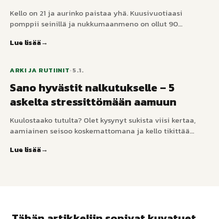
Kello on 21 ja aurinko paistaa yhä. Kuusivuotiaasi
pomppii seinillä ja nukkumaanmeno on ollut 90
minuutin neuvottelu kahden viikon ajan. Valoisat
Lue lisää
pohjoismaiset kevätillat sabotoivat melatoniinia ja
pilaavat nukkumaanmenon – tässä käytännöllinen
ratkaisu, joka ei vaadi pimennysverhoja joka
ARKI JA RUTIINIT
•
5.1.
huoneeseen.
Sano hyvästit nalkutukselle – 5
askelta stressittömään aamuun
Kuulostaako tutulta? Olet kysynyt sukista viisi kertaa,
aamiainen seisoo koskemattomana ja kello tikittää
armottomasti kohti kouluun lähtöä. Monille perheille
Lue lisää
aamut ovat kilpajuoksua aikaa vastaan täynnä
nalkutusta ja konflikteja. Mutta sen ei tarvitse olla niin.
Työskentelemällä lapsesi aivojen kanssa, ei niitä
vastaan, voit luoda aamun, joka toimii autopilotilla.
Tähän artikkeliin sopivat kuvatuet