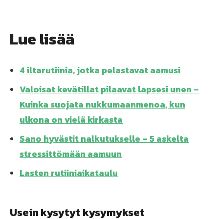
Lue lisää
4 iltarutiinia, jotka pelastavat aamusi
Valoisat kevätillat pilaavat lapsesi unen –
Kuinka suojata nukkumaanmenoa, kun
ulkona on vielä kirkasta
Sano hyvästit nalkutukselle – 5 askelta
stressittömään aamuun
Lasten rutiiniaikataulu
Usein kysytyt kysymykset