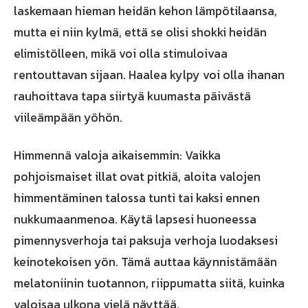
laskemaan hieman heidän kehon lämpötilaansa,
mutta ei niin kylmä, että se olisi shokki heidän
elimistölleen, mikä voi olla stimuloivaa
rentouttavan sijaan. Haalea kylpy voi olla ihanan
rauhoittava tapa siirtyä kuumasta päivästä
viileämpään yöhön.
Himmennä valoja aikaisemmin: Vaikka
pohjoismaiset illat ovat pitkiä, aloita valojen
himmentäminen talossa tunti tai kaksi ennen
nukkumaanmenoa. Käytä lapsesi huoneessa
pimennysverhoja tai paksuja verhoja luodaksesi
keinotekoisen yön. Tämä auttaa käynnistämään
melatoniinin tuotannon, riippumatta siitä, kuinka
valoisaa ulkona vielä näyttää.