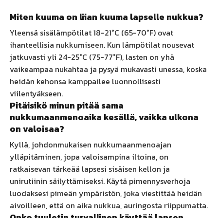
Miten kuuma on liian kuuma lapselle nukkua?
Yleensä sisälämpötilat 18-21°C (65-70°F) ovat
ihanteellisia nukkumiseen. Kun lämpötilat nousevat
jatkuvasti yli 24-25°C (75-77°F), lasten on yhä
vaikeampaa nukahtaa ja pysyä mukavasti unessa, koska
heidän kehonsa kamppailee luonnollisesti
viilentyäkseen.
Pitäisikö minun pitää sama
nukkumaanmenoaika kesällä, vaikka ulkona
on valoisaa?
Kyllä, johdonmukaisen nukkumaanmenoajan
ylläpitäminen, jopa valoisampina iltoina, on
ratkaisevan tärkeää lapsesi sisäisen kellon ja
unirutiinin säilyttämiseksi. Käytä pimennysverhoja
luodaksesi pimeän ympäristön, joka viestittää heidän
aivoilleen, että on aika nukkua, auringosta riippumatta.
Onko tuuletin turvallinen käyttää lapsen