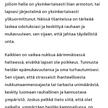
jolloin helle on yksinkertaisesti liian armoton, tai
lapsesi järjestelmä on yksinkertaisesti
ylikuormittunut. Näissä tilanteissa on tärkeää
laskea odotuksiasi ja keskittyä rauhaan ja
mukavuuteen, sen sijaan, että jahtaa täydellistä
unta.
Kaikkien on vaikea nukkua äärimmäisessä
helteessä, eivätkä lapset ole poikkeus. Tunnusta
heidän epämukavuutensa ja oma turhautumisesi.
Sen sijaan, että stressaisit ihanteellisesta
nukkumaanmenoajasta tai tarkasta unimäärästä,
keskity luomaan rauhallinen ja kannustava
ympäristö. Joskus pelkkä tieto siitä, että olet
paikalla, ymmärtäen heidän kamppailunsa, on