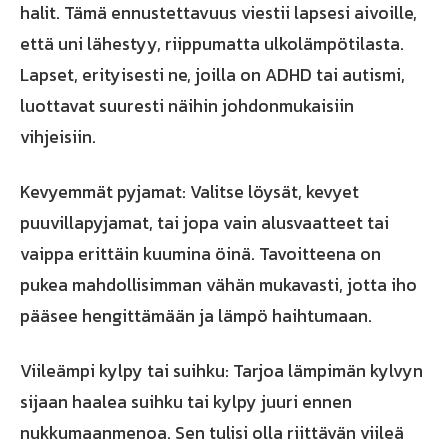
halit. Tämä ennustettavuus viestii lapsesi aivoille,
että uni lähestyy, riippumatta ulkolämpötilasta.
Lapset, erityisesti ne, joilla on ADHD tai autismi,
luottavat suuresti näihin johdonmukaisiin
vihjeisiin.
Kevyemmät pyjamat: Valitse löysät, kevyet
puuvillapyjamat, tai jopa vain alusvaatteet tai
vaippa erittäin kuumina öinä. Tavoitteena on
pukea mahdollisimman vähän mukavasti, jotta iho
pääsee hengittämään ja lämpö haihtumaan.
Viileämpi kylpy tai suihku: Tarjoa lämpimän kylvyn
sijaan haalea suihku tai kylpy juuri ennen
nukkumaanmenoa. Sen tulisi olla riittävän viileä