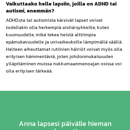
Vaikuttaako helle lapsiin, joilla on ADHD tai
autismi, enemmän?
ADHD:sta tai autismista kärsivät lapset voivat
todellakin olla herkempiä aistiärsykkeille, kuten
kuumuudelle, mikä tekee heistä alttiimpia
epämukavuudelle ja univaikeuksille lämpimällä säällä.
Helteen aiheuttamat rutiinien häiriöt voivat myös olla
erityisen hämmentäviä, joten johdonmukaisuuden
ylläpitäminen muissa nukkumaanmenoajan osissa voi
olla erityisen tärkeää.
Anna lapsesi päivälle hieman