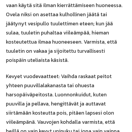
vaan käytä sitä ilman kierrättämiseen huoneessa.
Ovela niksi on asettaa kulhollinen jäätä tai
jäätynyt vesipullo tuulettimen eteen; kun jää
sulaa, tuuletin puhaltaa viileämpää, hieman
kosteutettua ilmaa huoneeseen. Varmista, että
tuuletin on vakaa ja sijoitettu turvallisesti
poispäin uteliaista käsistä.
Kevyet vuodevaatteet: Vaihda raskaat peitot
yhteen puuvillalakanasta tai ohuesta
harsopäiväpeitosta. Luonnonkuidut, kuten
puuvilla ja pellava, hengittävät ja auttavat
siirtämään kosteutta pois, pitäen lapsesi olon
viileämpänä. Vauvojen kohdalla varmista, että
heillä on vain kevyt unipuku tai jopa vain vaippa,