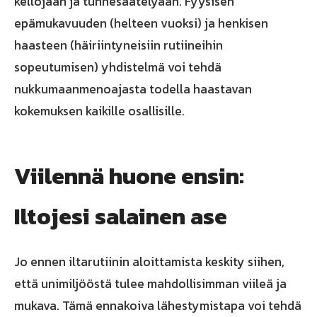
kellojaan ja tunnesäätelyään. Fyysisen
epämukavuuden (helteen vuoksi) ja henkisen
haasteen (häiriintyneisiin rutiineihin
sopeutumisen) yhdistelmä voi tehdä
nukkumaanmenoajasta todella haastavan
kokemuksen kaikille osallisille.
Viilennä huone ensin:
Iltojesi salainen ase
Jo ennen iltarutiinin aloittamista keskity siihen,
että unimiljööstä tulee mahdollisimman viileä ja
mukava. Tämä ennakoiva lähestymistapa voi tehdä