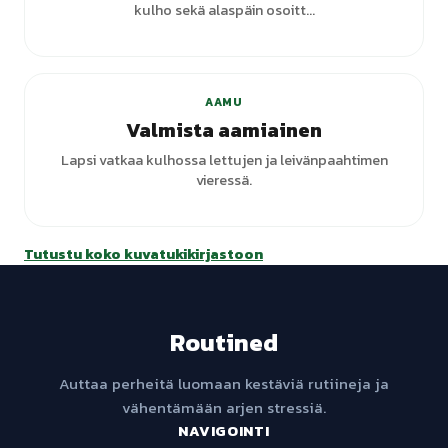
kulho sekä alaspäin osoitt...
AAMU
Valmista aamiainen
Lapsi vatkaa kulhossa lettujen ja leivänpaahtimen
vieressä.
Tutustu koko kuvatukikirjastoon
Routined
Auttaa perheitä luomaan kestäviä rutiineja ja
vähentämään arjen stressiä.
NAVIGOINTI