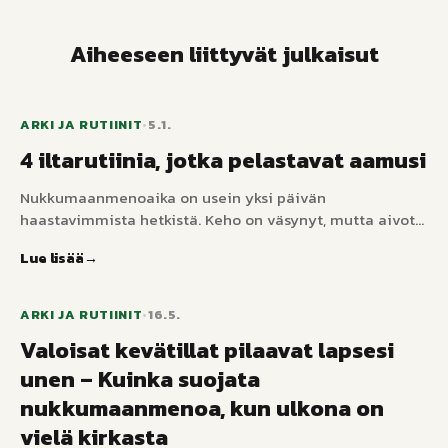
Aiheeseen liittyvät julkaisut
ARKI JA RUTIINIT
•
5.1.
4 iltarutiinia, jotka pelastavat aamusi
Nukkumaanmenoaika on usein yksi päivän
haastavimmista hetkistä. Keho on väsynyt, mutta aivot
käyvät ylikierroksilla. Luomalla ennakoitavan iltarutiinin
Lue lisää
autat lastasi rauhoittumaan, mikä johtaa paitsi
parempaan uneen myös paljon sujuvampaan aamuun.
ARKI JA RUTIINIT
•
16.5.
Valoisat kevätillat pilaavat lapsesi
unen – Kuinka suojata
nukkumaanmenoa, kun ulkona on
vielä kirkasta