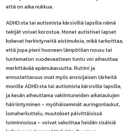
että on aika nukkua.
ADHD:sta tai autismista kärsivillä lapsilla nämä
tekijät voivat korostua. Monet autistiset lapset
kokevat herkistyneitä aistimuksia, mikä tarkoittaa,
että jopa pieni huoneen lämpötilan nousu tai
tuntematon vuodevaatteen tuntu voi aiheuttaa
merkittävää epämukavuutta. Rutiini ja
ennustettavuus ovat myös ensisijaisen tärkeitä
monille ADHD:sta tai autismista kärsiville lapsille,
ja kesän aiheuttama vakiintuneiden aikataulujen
häiriintyminen – myöhäisemmät auringonlaskut,
lomaherkuttelu, muutokset päivittäisissä
toiminnoissa – voivat sekoittaa heidän sisäisiä