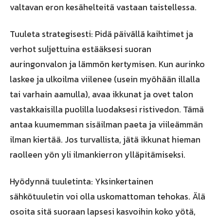
valtavan eron kesähelteitä vastaan taistellessa.
Tuuleta strategisesti: Pidä päivällä kaihtimet ja
verhot suljettuina estääksesi suoran
auringonvalon ja lämmön kertymisen. Kun aurinko
laskee ja ulkoilma viilenee (usein myöhään illalla
tai varhain aamulla), avaa ikkunat ja ovet talon
vastakkaisilla puolilla luodaksesi ristivedon. Tämä
antaa kuumemman sisäilman paeta ja viileämmän
ilman kiertää. Jos turvallista, jätä ikkunat hieman
raolleen yön yli ilmankierron ylläpitämiseksi.
Hyödynnä tuuletinta: Yksinkertainen
sähkötuuletin voi olla uskomattoman tehokas. Älä
osoita sitä suoraan lapsesi kasvoihin koko yötä,