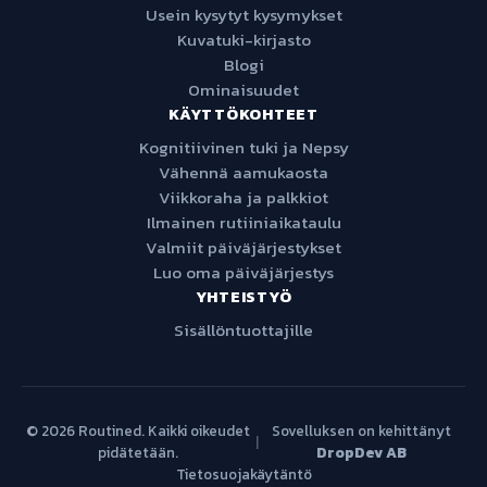
Usein kysytyt kysymykset
Kuvatuki-kirjasto
Blogi
Ominaisuudet
KÄYTTÖKOHTEET
Kognitiivinen tuki ja Nepsy
Vähennä aamukaosta
Viikkoraha ja palkkiot
Ilmainen rutiiniaikataulu
Valmiit päiväjärjestykset
Luo oma päiväjärjestys
YHTEISTYÖ
Sisällöntuottajille
© 2026 Routined. Kaikki oikeudet
Sovelluksen on kehittänyt
|
pidätetään.
DropDev AB
Tietosuojakäytäntö