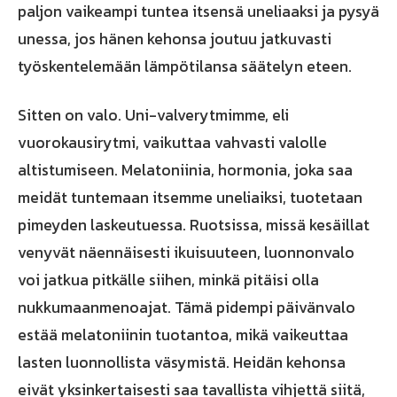
paljon vaikeampi tuntea itsensä uneliaaksi ja pysyä
unessa, jos hänen kehonsa joutuu jatkuvasti
työskentelemään lämpötilansa säätelyn eteen.
Sitten on valo. Uni-valverytmimme, eli
vuorokausirytmi, vaikuttaa vahvasti valolle
altistumiseen. Melatoniinia, hormonia, joka saa
meidät tuntemaan itsemme uneliaiksi, tuotetaan
pimeyden laskeutuessa. Ruotsissa, missä kesäillat
venyvät näennäisesti ikuisuuteen, luonnonvalo
voi jatkua pitkälle siihen, minkä pitäisi olla
nukkumaanmenoajat. Tämä pidempi päivänvalo
estää melatoniinin tuotantoa, mikä vaikeuttaa
lasten luonnollista väsymistä. Heidän kehonsa
eivät yksinkertaisesti saa tavallista vihjettä siitä,