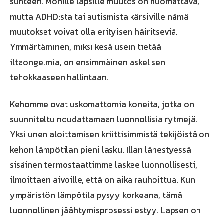
suhteen. Monille lapsille muutos on huomattava,
mutta ADHD:sta tai autismista kärsiville nämä
muutokset voivat olla erityisen häiritseviä.
Ymmärtäminen, miksi kesä usein tietää
iltaongelmia, on ensimmäinen askel sen
tehokkaaseen hallintaan.
Kehomme ovat uskomattomia koneita, jotka on
suunniteltu noudattamaan luonnollisia rytmejä.
Yksi unen aloittamisen kriittisimmistä tekijöistä on
kehon lämpötilan pieni lasku. Illan lähestyessä
sisäinen termostaattimme laskee luonnollisesti,
ilmoittaen aivoille, että on aika rauhoittua. Kun
ympäristön lämpötila pysyy korkeana, tämä
luonnollinen jäähtymisprosessi estyy. Lapsen on