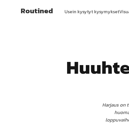
Routined
Usein kysytyt kysymykset
Visu
Huuhte
Harjaus on 
huomaa
loppuvaihe 