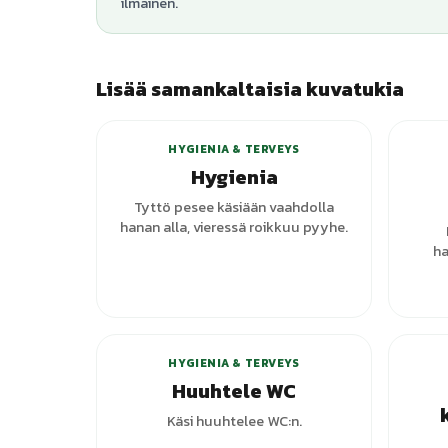
ilmainen.
Lisää samankaltaisia kuvatukia
+
7
varianttia
HYGIENIA & TERVEYS
Hygienia
Tyttö pesee käsiään vaahdolla
hanan alla, vieressä roikkuu pyyhe.
ha
HYGIENIA & TERVEYS
Huuhtele WC
Käsi huuhtelee WC:n.