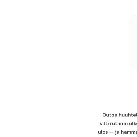
Outoa huuhtelu
silti rutiinin 
ulos — ja hamma