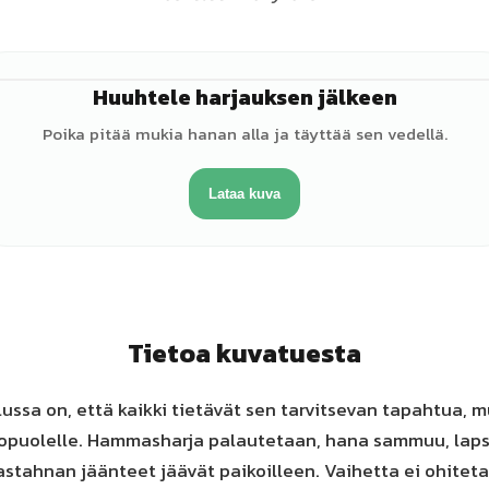
Huuhtele harjauksen jälkeen
♂
Poika pitää mukia hanan alla ja täyttää sen vedellä.
Lataa kuva
Tietoa kuvatuesta
ssa on, että kaikki tietävät sen tarvitsevan tapahtua, 
ulkopuolelle. Hammasharja palautetaan, hana sammuu, laps
stahnan jäänteet jäävät paikoilleen. Vaihetta ei ohiteta