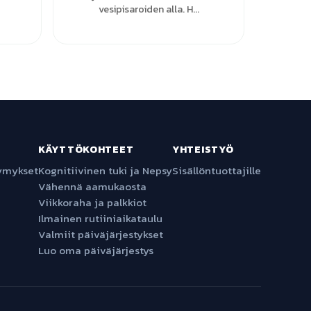
vesipisaroiden alla. H...
KÄYTTÖKOHTEET
YHTEISTYÖ
symykset
Kognitiivinen tuki ja Nepsy
Sisällöntuottajille
Vähennä aamukaosta
Viikkoraha ja palkkiot
Ilmainen rutiiniaikataulu
Valmiit päiväjärjestykset
Luo oma päiväjärjestys