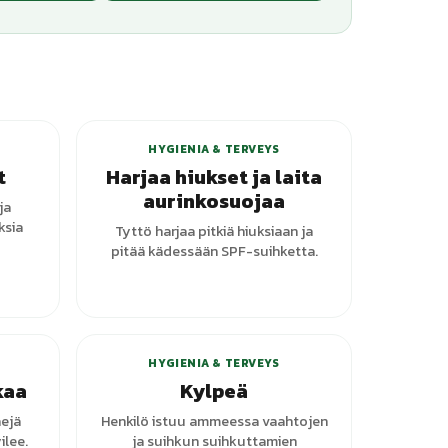
anttia
HYGIENIA & TERVEYS
t
Harjaa hiukset ja laita
aurinkosuojaa
ja
ksia
Tyttö harjaa pitkiä hiuksiaan ja
pitää kädessään SPF-suihketta.
+
3
varianttia
HYGIENIA & TERVEYS
kaa
Kylpeä
ejä
Henkilö istuu ammeessa vaahtojen
lee.
ja suihkun suihkuttamien