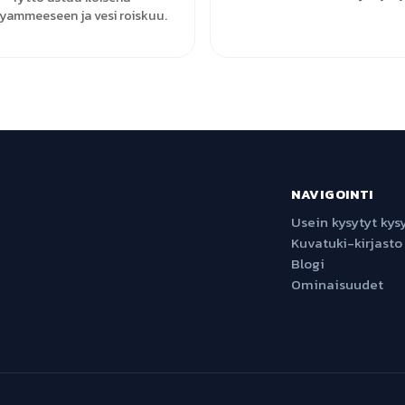
yammeeseen ja vesi roiskuu.
NAVIGOINTI
Usein kysytyt ky
Kuvatuki-kirjasto
Blogi
Ominaisuudet