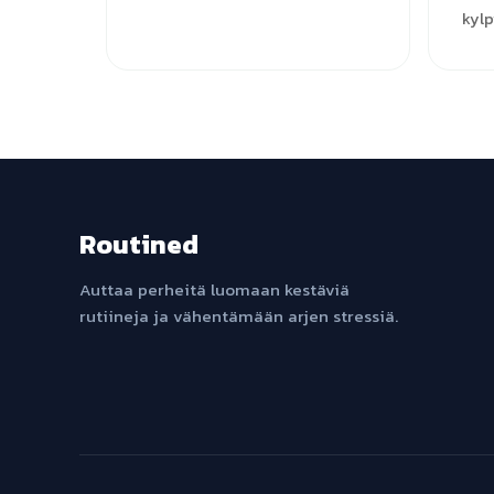
kylp
Routined
Auttaa perheitä luomaan kestäviä
rutiineja ja vähentämään arjen stressiä.