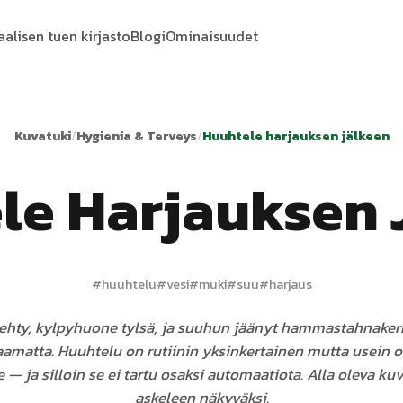
aalisen tuen kirjasto
Blogi
Ominaisuudet
Kuvatuki
/
Hygienia & Terveys
/
Huuhtele harjauksen jälkeen
le Harjauksen 
#
huuhtelu
#
vesi
#
muki
#
suu
#
harjaus
tehty, kylpyhuone tylsä, ja suuhun jäänyt hammastahnakerr
matta. Huuhtelu on rutiinin yksinkertainen mutta usein o
— ja silloin se ei tartu osaksi automaatiota. Alla oleva ku
askeleen näkyväksi.