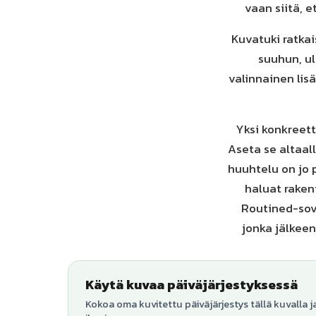
vaan siitä, e
Kuvatuki ratka
suuhun, ul
valinnainen lisä
Yksi konkreett
Aseta se altaall
huuhtelu on jo 
haluat raken
Routined-sov
jonka jälkee
Käytä kuvaa päiväjärjestyksessä
Kokoa oma kuvitettu päiväjärjestys tällä kuvalla j