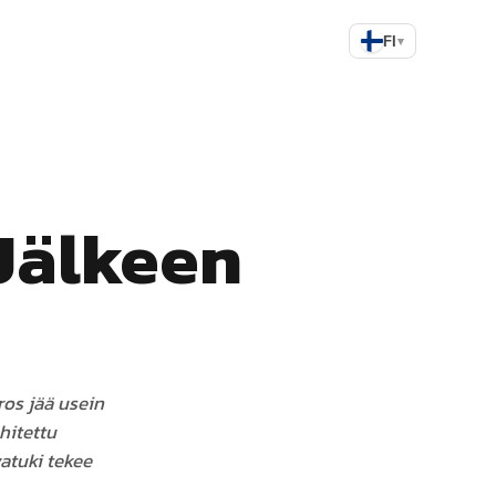
FI
▾
Jälkeen
os jää usein
hitettu
vatuki tekee