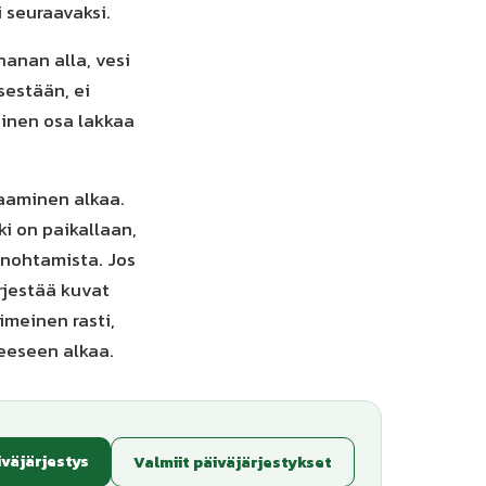
i seuraavaksi.
anan alla, vesi
sestään, ei
meinen osa lakkaa
jaaminen alkaa.
ki on paikallaan,
unohtamista. Jos
rjestää kuvat
meinen rasti,
eeseen alkaa.
iväjärjestys
Valmiit päiväjärjestykset