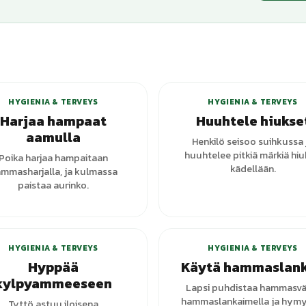
+
1
vari
HYGIENIA & TERVEYS
HYGIENIA & TERVEYS
Harjaa hampaat
Huuhtele hiukse
aamulla
Henkilö seisoo suihkussa 
huuhtelee pitkiä märkiä hiu
Poika harjaa hampaitaan
kädellään.
mmasharjalla, ja kulmassa
paistaa aurinko.
HYGIENIA & TERVEYS
HYGIENIA & TERVEYS
Hyppää
Käytä hammaslan
kylpyammeeseen
Lapsi puhdistaa hammasvä
hammaslankaimella ja hymyi
Tyttö astuu iloisena