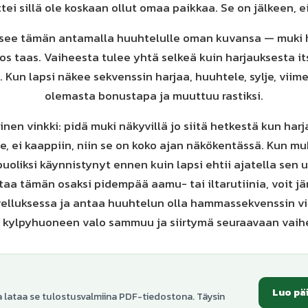
ttei sillä ole koskaan ollut omaa paikkaa. Se on jälkeen, e
isee tämän antamalla huuhtelulle oman kuvansa — muki h
os taas. Vaiheesta tulee yhtä selkeä kuin harjauksesta it
. Kun lapsi näkee sekvenssin harjaa, huuhtele, sylje, vii
olemasta bonustapa ja muuttuu rastiksi.
inen vinkki: pidä muki näkyvillä jo siitä hetkestä kun har
e, ei kaappiin, niin se on koko ajan näkökentässä. Kun mu
puoliksi käynnistynyt ennen kuin lapsi ehtii ajatella sen 
taa tämän osaksi pidempää aamu- tai iltarutiinia, voit jä
elluksessa ja antaa huuhtelun olla hammassekvenssin vii
n kylpyhuoneen valo sammuu ja siirtymä seuraavaan vaih
Luo pä
a lataa se tulostusvalmiina PDF-tiedostona. Täysin